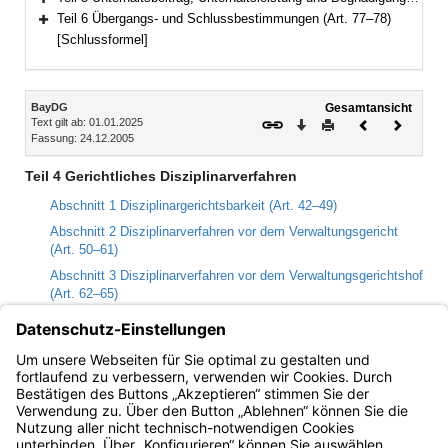
Bereich erweitern
Teil 6 Übergangs- und Schlussbestimmungen (Art. 77–78)
Bereich erweitern
[Schlussformel]
Inhalt
BayDG
Gesamtansicht
Text gilt ab: 01.01.2025
Download
Drucken
Vorheriges
Nächste
Fassung: 24.12.2005
Dokument
Dokume
Teil 4 Gerichtliches Disziplinarverfahren
Abschnitt 1 Disziplinargerichtsbarkeit (Art. 42–49)
Abschnitt 2 Disziplinarverfahren vor dem Verwaltungsgericht
(Art. 50–61)
Abschnitt 3 Disziplinarverfahren vor dem Verwaltungsgerichtshof
(Art. 62–65)
Abschnitt 4 Wiederaufnahme des gerichtlichen
Disziplinarverfahrens (Art. 66–71)
Abschnitt 5 Kostenentscheidung im gerichtlichen
Disziplinarverfahren (Art. 72–73)
Bayern.de