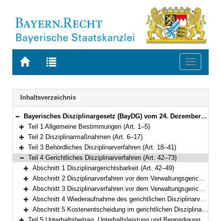
Zur
Zur
Toggle
Startseite
Trefferliste
navigati
von
der
BAYERN.RECHT
letzten
Navigation
Inhaltsverzeichnis
Suche
Bayerisches Disziplinargesetz (BayDG) vom 24. Dezember 2005 (GVBl. S. 665) BayRS 2031-1-1-F (Art. 1–78)
Bereich reduzieren
Teil 1 Allgemeine Bestimmungen (Art. 1–5)
Bereich erweitern
Teil 2 Disziplinarmaßnahmen (Art. 6–17)
Bereich erweitern
Teil 3 Behördliches Disziplinarverfahren (Art. 18–41)
Bereich erweitern
Teil 4 Gerichtliches Disziplinarverfahren (Art. 42–73)
Bereich reduzieren
Abschnitt 1 Disziplinargerichtsbarkeit (Art. 42–49)
Bereich erweitern
Abschnitt 2 Disziplinarverfahren vor dem Verwaltungsgericht (Art. 50–61)
Bereich erweitern
Abschnitt 3 Disziplinarverfahren vor dem Verwaltungsgerichtshof (Art. 62–65)
Bereich erweitern
Abschnitt 4 Wiederaufnahme des gerichtlichen Disziplinarverfahrens (Art. 66–71)
Bereich erweitern
Abschnitt 5 Kostenentscheidung im gerichtlichen Disziplinarverfahren (Art. 72–73)
Bereich erweitern
Teil 5 Unterhaltsbeitrag, Unterhaltsleistung und Begnadigung (Art. 74–76)