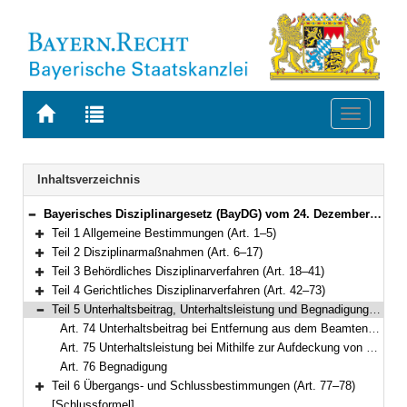
Zur
Zur
Toggle
Startseite
Trefferliste
navigati
von
der
BAYERN.RECHT
letzten
Navigation
Inhaltsverzeichnis
Suche
Bayerisches Disziplinargesetz (BayDG) vom 24. Dezember 2005 (GVBl. S. 665) BayRS 2031-1-1-F (Art. 1–78)
Bereich reduzieren
Teil 1 Allgemeine Bestimmungen (Art. 1–5)
Bereich erweitern
Teil 2 Disziplinarmaßnahmen (Art. 6–17)
Bereich erweitern
Teil 3 Behördliches Disziplinarverfahren (Art. 18–41)
Bereich erweitern
Teil 4 Gerichtliches Disziplinarverfahren (Art. 42–73)
Bereich erweitern
Teil 5 Unterhaltsbeitrag, Unterhaltsleistung und Begnadigung (Art. 74–76)
Bereich reduzieren
Art. 74 Unterhaltsbeitrag bei Entfernung aus dem Beamtenverhältnis oder bei Aberkennung des Ruhegehalts
Art. 75 Unterhaltsleistung bei Mithilfe zur Aufdeckung von Straftaten
Art. 76 Begnadigung
Teil 6 Übergangs- und Schlussbestimmungen (Art. 77–78)
Bereich erweitern
[Schlussformel]