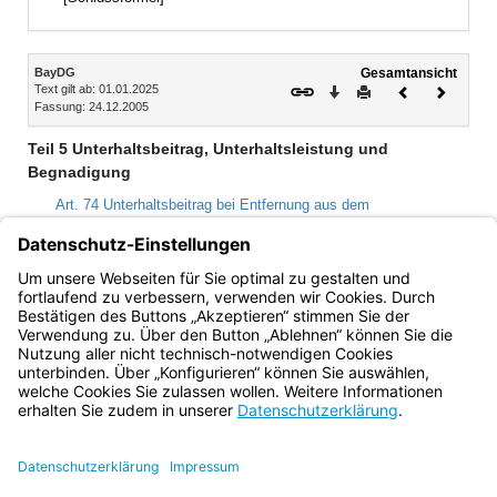
Inhalt
BayDG
Gesamtansicht
Text gilt ab: 01.01.2025
Download
Drucken
Vorheriges
Nächste
Fassung: 24.12.2005
Dokument
Dokume
Teil 5 Unterhaltsbeitrag, Unterhaltsleistung und
Begnadigung
Art. 74 Unterhaltsbeitrag bei Entfernung aus dem
Beamtenverhältnis oder bei Aberkennung des Ruhegehalts
Art. 75 Unterhaltsleistung bei Mithilfe zur Aufdeckung von
Straftaten
Art. 76 Begnadigung
Bayern.de
BayernPortal
Datenschutz
Impressum