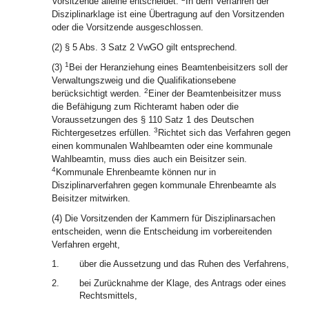
Vorsitzende alleine entscheidet.
In dem Verfahren der
Disziplinarklage ist eine Übertragung auf den Vorsitzenden
oder die Vorsitzende ausgeschlossen.
(2) § 5 Abs. 3 Satz 2 VwGO gilt entsprechend.
1
(3)
Bei der Heranziehung eines Beamtenbeisitzers soll der
Verwaltungszweig und die Qualifikationsebene
2
berücksichtigt werden.
Einer der Beamtenbeisitzer muss
die Befähigung zum Richteramt haben oder die
Voraussetzungen des § 110 Satz 1 des Deutschen
3
Richtergesetzes erfüllen.
Richtet sich das Verfahren gegen
einen kommunalen Wahlbeamten oder eine kommunale
Wahlbeamtin, muss dies auch ein Beisitzer sein.
4
Kommunale Ehrenbeamte können nur in
Disziplinarverfahren gegen kommunale Ehrenbeamte als
Beisitzer mitwirken.
(4) Die Vorsitzenden der Kammern für Disziplinarsachen
entscheiden, wenn die Entscheidung im vorbereitenden
Verfahren ergeht,
1.
über die Aussetzung und das Ruhen des Verfahrens,
2.
bei Zurücknahme der Klage, des Antrags oder eines
Rechtsmittels,