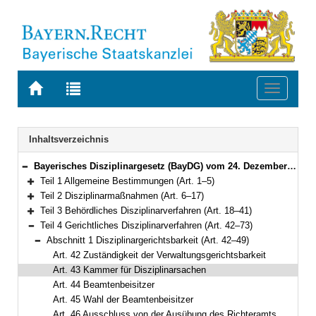
Zur
Zur
Toggle
Startseite
Trefferliste
navigati
von
der
BAYERN.RECHT
letzten
Navigation
Inhaltsverzeichnis
Suche
Bayerisches Disziplinargesetz (BayDG) vom 24. Dezember 2005 (GVBl. S. 665) BayRS 2031-1-1-F (Art. 1–78)
Bereich reduzieren
Teil 1 Allgemeine Bestimmungen (Art. 1–5)
Bereich erweitern
Teil 2 Disziplinarmaßnahmen (Art. 6–17)
Bereich erweitern
Teil 3 Behördliches Disziplinarverfahren (Art. 18–41)
Bereich erweitern
Teil 4 Gerichtliches Disziplinarverfahren (Art. 42–73)
Bereich reduzieren
Abschnitt 1 Disziplinargerichtsbarkeit (Art. 42–49)
Bereich reduzieren
Art. 42 Zuständigkeit der Verwaltungsgerichtsbarkeit
Art. 43 Kammer für Disziplinarsachen
Art. 44 Beamtenbeisitzer
Art. 45 Wahl der Beamtenbeisitzer
Art. 46 Ausschluss von der Ausübung des Richteramts