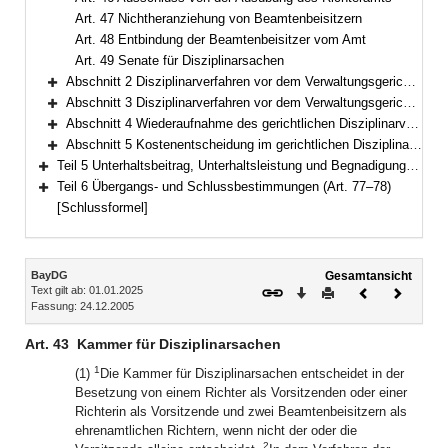
Art. 47 Nichtheranziehung von Beamtenbeisitzern
Art. 48 Entbindung der Beamtenbeisitzer vom Amt
Art. 49 Senate für Disziplinarsachen
Abschnitt 2 Disziplinarverfahren vor dem Verwaltungsgericht (Art. 50–61)
Bereich erweitern
Abschnitt 3 Disziplinarverfahren vor dem Verwaltungsgerichtshof (Art. 62–65)
Bereich erweitern
Abschnitt 4 Wiederaufnahme des gerichtlichen Disziplinarverfahrens (Art. 66–71)
Bereich erweitern
Abschnitt 5 Kostenentscheidung im gerichtlichen Disziplinarverfahren (Art. 72–73)
Bereich erweitern
Teil 5 Unterhaltsbeitrag, Unterhaltsleistung und Begnadigung (Art. 74–76)
Bereich erweitern
Teil 6 Übergangs- und Schlussbestimmungen (Art. 77–78)
Bereich erweitern
[Schlussformel]
Inhalt
BayDG
Gesamtansicht
Text gilt ab: 01.01.2025
Download
Drucken
Vorheriges
Nächste
Fassung: 24.12.2005
Dokument
Dokume
Art. 43
Kammer für Disziplinarsachen
1
(1)
Die Kammer für Disziplinarsachen entscheidet in der
Besetzung von einem Richter als Vorsitzenden oder einer
Richterin als Vorsitzende und zwei Beamtenbeisitzern als
ehrenamtlichen Richtern, wenn nicht der oder die
2