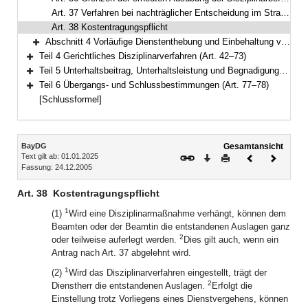
Art. 37 Verfahren bei nachträglicher Entscheidung im Straf- oder Bußgeldverfahren
Art. 38 Kostentragungspflicht
Abschnitt 4 Vorläufige Dienstenthebung und Einbehaltung von Bezügen (Art. 39–41)
Bereich erweitern
Teil 4 Gerichtliches Disziplinarverfahren (Art. 42–73)
Bereich erweitern
Teil 5 Unterhaltsbeitrag, Unterhaltsleistung und Begnadigung (Art. 74–76)
Bereich erweitern
Teil 6 Übergangs- und Schlussbestimmungen (Art. 77–78)
Bereich erweitern
[Schlussformel]
Inhalt
BayDG
Gesamtansicht
Text gilt ab: 01.01.2025
Download
Drucken
Vorheriges
Nächste
Fassung: 24.12.2005
Dokument
Dokume
Art. 38
Kostentragungspflicht
1
(1)
Wird eine Disziplinarmaßnahme verhängt, können dem
Beamten oder der Beamtin die entstandenen Auslagen ganz
2
oder teilweise auferlegt werden.
Dies gilt auch, wenn ein
Antrag nach Art. 37 abgelehnt wird.
1
(2)
Wird das Disziplinarverfahren eingestellt, trägt der
2
Dienstherr die entstandenen Auslagen.
Erfolgt die
Einstellung trotz Vorliegens eines Dienstvergehens, können