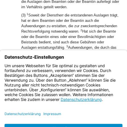
die Auslagen dem Beamten oder der Beamtin auferlegt oder
im Verhältnis geteilt werden.
1
(3)
Soweit der Dienstherr die entstandenen Auslagen trägt,
hat er dem Beamten oder der Beamtin auch die
Aufwendungen zu erstatten, die zur zweckentsprechenden
2
Rechtsverfolgung notwendig waren.
Hat sich der Beamte
oder die Beamtin eines oder einer Bevollmächtigten oder
Beistands bedient, sind auch diese Gebühren oder
3
Auslagen erstattungsfähig.
Aufwendungen, die durch das
Verschulden des Beamten oder der Beamtin entstanden
sind, hat dieser oder diese selbst zu tragen; das
Verschulden eines Vertreters ist ihm oder ihr zuzurechnen.
(4) Das behördliche Disziplinarverfahren ist gebührenfrei.
Bayern.de
BayernPortal
Datenschutz
Impressum
Barrierefreiheit