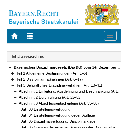
Zur
Zur
Toggle
Startseite
Trefferliste
navigati
von
der
BAYERN.RECHT
letzten
Navigation
Inhaltsverzeichnis
Suche
Bayerisches Disziplinargesetz (BayDG) vom 24. Dezember 2005 (GVBl. S. 665) BayRS 2031-1-1-F (Art. 1–78)
Bereich reduzieren
Teil 1 Allgemeine Bestimmungen (Art. 1–5)
Bereich erweitern
Teil 2 Disziplinarmaßnahmen (Art. 6–17)
Bereich erweitern
Teil 3 Behördliches Disziplinarverfahren (Art. 18–41)
Bereich reduzieren
Abschnitt 1 Einleitung, Ausdehnung und Beschränkung (Art. 18–21)
Bereich erweitern
Abschnitt 2 Durchführung (Art. 22–32)
Bereich erweitern
Abschnitt 3 Abschlussentscheidung (Art. 33–38)
Bereich reduzieren
Art. 33 Einstellungsverfügung
Art. 34 Einstellungsverfügung gegen Auflage
Art. 35 Disziplinarverfügung, Disziplinarklage
Art. 36 Grenzen der erneuten Ausübung der Disziplinarbefugnisse