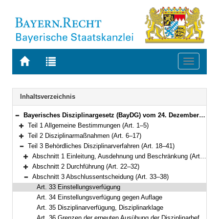
Zur
Zur
Toggle
Startseite
Trefferliste
navigati
von
der
BAYERN.RECHT
letzten
Navigation
Inhaltsverzeichnis
Suche
Bayerisches Disziplinargesetz (BayDG) vom 24. Dezember 2005 (GVBl. S. 665) BayRS 2031-1-1-F (Art. 1–78)
Bereich reduzieren
Teil 1 Allgemeine Bestimmungen (Art. 1–5)
Bereich erweitern
Teil 2 Disziplinarmaßnahmen (Art. 6–17)
Bereich erweitern
Teil 3 Behördliches Disziplinarverfahren (Art. 18–41)
Bereich reduzieren
Abschnitt 1 Einleitung, Ausdehnung und Beschränkung (Art. 18–21)
Bereich erweitern
Abschnitt 2 Durchführung (Art. 22–32)
Bereich erweitern
Abschnitt 3 Abschlussentscheidung (Art. 33–38)
Bereich reduzieren
Art. 33 Einstellungsverfügung
Art. 34 Einstellungsverfügung gegen Auflage
Art. 35 Disziplinarverfügung, Disziplinarklage
Art. 36 Grenzen der erneuten Ausübung der Disziplinarbefugnisse