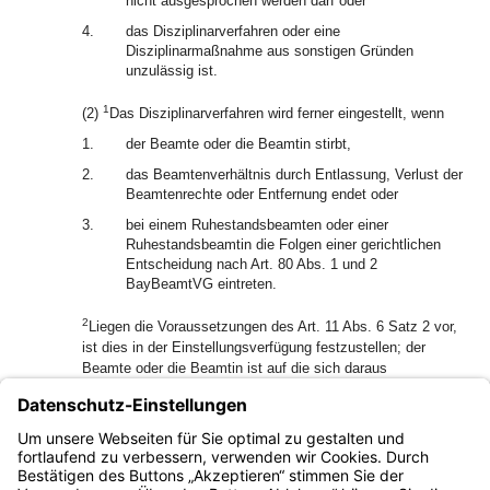
nicht ausgesprochen werden darf oder
4.
das Disziplinarverfahren oder eine
Disziplinarmaßnahme aus sonstigen Gründen
unzulässig ist.
1
(2)
Das Disziplinarverfahren wird ferner eingestellt, wenn
1.
der Beamte oder die Beamtin stirbt,
2.
das Beamtenverhältnis durch Entlassung, Verlust der
Beamtenrechte oder Entfernung endet oder
3.
bei einem Ruhestandsbeamten oder einer
Ruhestandsbeamtin die Folgen einer gerichtlichen
Entscheidung nach Art. 80 Abs. 1 und 2
BayBeamtVG eintreten.
2
Liegen die Voraussetzungen des Art. 11 Abs. 6 Satz 2 vor,
ist dies in der Einstellungsverfügung festzustellen; der
Beamte oder die Beamtin ist auf die sich daraus
ergebenden Rechtsfolgen hinzuweisen.
1
(3)
Die Einstellungsverfügung ist zu begründen und
2
zuzustellen.
Eine Einstellung durch den
Dienstvorgesetzten ist der Disziplinarbehörde mitzuteilen.