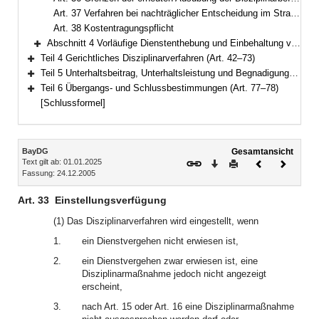
Art. 37 Verfahren bei nachträglicher Entscheidung im Straf- oder Bußgeldverfahren
Art. 38 Kostentragungspflicht
Abschnitt 4 Vorläufige Dienstenthebung und Einbehaltung von Bezügen (Art. 39–41)
Bereich erweitern
Teil 4 Gerichtliches Disziplinarverfahren (Art. 42–73)
Bereich erweitern
Teil 5 Unterhaltsbeitrag, Unterhaltsleistung und Begnadigung (Art. 74–76)
Bereich erweitern
Teil 6 Übergangs- und Schlussbestimmungen (Art. 77–78)
Bereich erweitern
[Schlussformel]
Inhalt
BayDG
Gesamtansicht
Text gilt ab: 01.01.2025
Download
Drucken
Vorheriges
Nächste
Fassung: 24.12.2005
Dokument
Dokume
Art. 33
Einstellungsverfügung
(1) Das Disziplinarverfahren wird eingestellt, wenn
1.
ein Dienstvergehen nicht erwiesen ist,
2.
ein Dienstvergehen zwar erwiesen ist, eine
Disziplinarmaßnahme jedoch nicht angezeigt
erscheint,
3.
nach Art. 15 oder Art. 16 eine Disziplinarmaßnahme