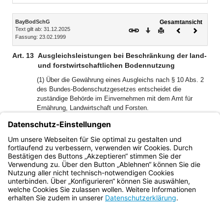
Inhalt
BayBodSchG
Gesamtansicht
Text gilt ab: 31.12.2025
Download
Drucken
Vorheriges
Nächste
Fassung: 23.02.1999
Dokument
Dokume
Art. 13
Ausgleichsleistungen bei Beschränkung der land-
und forstwirtschaftlichen Bodennutzung
(1) Über die Gewährung eines Ausgleichs nach § 10 Abs. 2
des Bundes-Bodenschutzgesetzes entscheidet die
zuständige Behörde im Einvernehmen mit dem Amt für
Ernährung, Landwirtschaft und Forsten.
(2) Die Staatsregierung wird ermächtigt, die Einzelheiten der
Ausgleichsgewährung, insbesondere das Verfahren sowie
Art und Umfang des Ausgleichsanspruchs, durch
Rechtsverordnung zu regeln.
Bayern.de
BayernPortal
Datenschutz