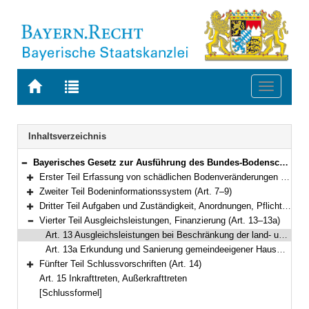
Zur
Zur
Toggle
Startseite
Trefferliste
navigati
von
der
BAYERN.RECHT
letzten
Navigation
Inhaltsverzeichnis
Suche
Bayerisches Gesetz zur Ausführung des Bundes-Bodenschutzgesetzes (Bayerisches Bodenschutzgesetz – BayBodSchG) Vom 23. Februar 1999 (GVBl. S. 36) BayRS 2129-4-1-U (Art. 1–15)
Bereich reduzieren
Erster Teil Erfassung von schädlichen Bodenveränderungen und Altlasten, Überwachung und Gefahrenabwehr (Art. 1–6)
Bereich erweitern
Zweiter Teil Bodeninformationssystem (Art. 7–9)
Bereich erweitern
Dritter Teil Aufgaben und Zuständigkeit, Anordnungen, Pflichten der Behörden und sonstiger öffentlicher Stellen (Art. 10–12)
Bereich erweitern
Vierter Teil Ausgleichsleistungen, Finanzierung (Art. 13–13a)
Bereich reduzieren
Art. 13 Ausgleichsleistungen bei Beschränkung der land- und forstwirtschaftlichen Bodennutzung
Art. 13a Erkundung und Sanierung gemeindeeigener Hausmülldeponien
Fünfter Teil Schlussvorschriften (Art. 14)
Bereich erweitern
Art. 15 Inkrafttreten, Außerkrafttreten
[Schlussformel]