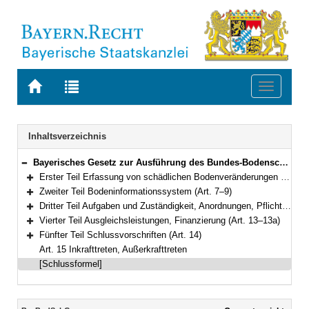
Zur
Zur
Toggle
Startseite
Trefferliste
navigati
von
der
BAYERN.RECHT
letzten
Navigation
Inhaltsverzeichnis
Suche
Bayerisches Gesetz zur Ausführung des Bundes-Bodenschutzgesetzes (Bayerisches Bodenschutzgesetz – BayBodSchG) Vom 23. Februar 1999 (GVBl. S. 36) BayRS 2129-4-1-U (Art. 1–15)
Bereich reduzieren
Erster Teil Erfassung von schädlichen Bodenveränderungen und Altlasten, Überwachung und Gefahrenabwehr (Art. 1–6)
Bereich erweitern
Zweiter Teil Bodeninformationssystem (Art. 7–9)
Bereich erweitern
Dritter Teil Aufgaben und Zuständigkeit, Anordnungen, Pflichten der Behörden und sonstiger öffentlicher Stellen (Art. 10–12)
Bereich erweitern
Vierter Teil Ausgleichsleistungen, Finanzierung (Art. 13–13a)
Bereich erweitern
Fünfter Teil Schlussvorschriften (Art. 14)
Bereich erweitern
Art. 15 Inkrafttreten, Außerkrafttreten
[Schlussformel]
Inhalt