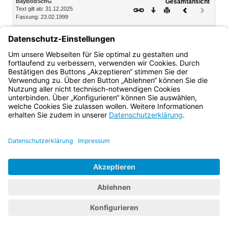
BayBodSchG
Gesamtansicht
Text gilt ab: 31.12.2025
Download
Drucken
Vorheriges
Nächste
Fassung: 23.02.1999
Dokument
Dokume
(inaktiv)
München, den 23. Februar 1999
Der Bayerische Ministerpräsident
Dr. Edmund Stoiber
Bayern.de
BayernPortal
Datenschutz
Impressum
Barrierefreiheit
Hilfe
Kontakt
Kontrastwechsel
Schriftgröße