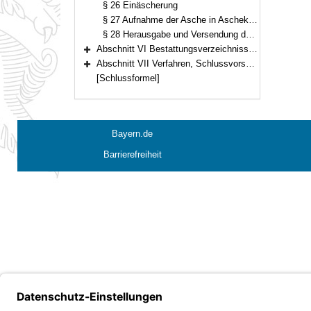
§ 26 Einäscherung
§ 27 Aufnahme der Asche in Aschekapseln
§ 28 Herausgabe und Versendung der Asche
Abschnitt VI Bestattungsverzeichnisse und Bestattungszubehör (§§ 29–30)
Bereich erweitern
Abschnitt VII Verfahren, Schlussvorschriften (§§ 31–36)
Bereich erweitern
[Schlussformel]
Bayern.de
Barrierefreiheit