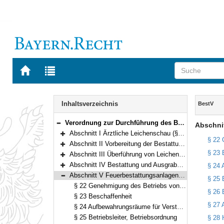
Zur
Zur
Startseite
Trefferliste
von
der
Navigation
BAYERN.RECHT
letzten
Inhalt
Inhaltsverzeichnis
BestV
Suche
Verordnung zur Durchführung des Bestattungsgesetzes (Bestattungsverordnung – BestV) Vom 1. März 2001 (GVBl. S. 92, ber. S. 190) BayRS 2127-1-1-G (§§ 1–36)
Abschni
Bereich reduzieren
Abschnitt I Ärztliche Leichenschau (§§ 1–5)
Bereich erweitern
§ 22 
Abschnitt II Vorbereitung der Bestattung (§§ 6–7)
Bereich erweitern
§ 23 
Abschnitt III Überführung von Leichen (§§ 8–14)
Bereich erweitern
Abschnitt IV Bestattung und Ausgrabung (§§ 15–21)
§ 24 
Bereich erweitern
Abschnitt V Feuerbestattungsanlagen (§§ 22–28)
§ 25 
Bereich reduzieren
§ 22 Genehmigung des Betriebs von Feuerbestattungsanlagen und Aufsicht
§ 26 
§ 23 Beschaffenheit
§ 27 
§ 24 Aufbewahrungsräume für Verstorbene
§ 25 Betriebsleiter, Betriebsordnung
§ 28 