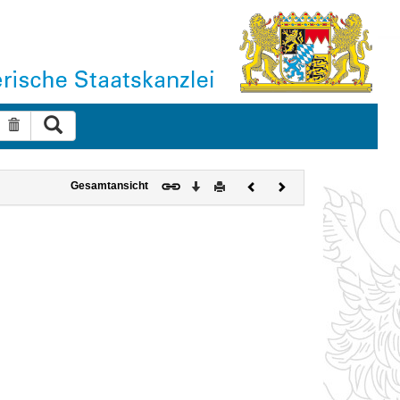
Suche ausführen
Suche zurücksetzen
Download
Drucken
Vorheriges
Nächstes
Gesamtansicht
Dokument
Dokument