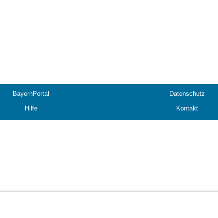
BayernPortal
Datenschutz
Hilfe
Kontakt