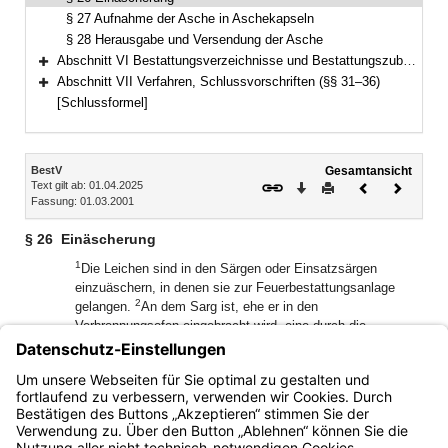
§ 27 Aufnahme der Asche in Aschekapseln
§ 28 Herausgabe und Versendung der Asche
Abschnitt VI Bestattungsverzeichnisse und Bestattungszubehör (§§ 29–30)
Bereich erweitern
Abschnitt VII Verfahren, Schlussvorschriften (§§ 31–36)
Bereich erweitern
[Schlussformel]
Inhalt
BestV
Gesamtansicht
Text gilt ab: 01.04.2025
Download
Drucken
Vorheriges
Nächste
Fassung: 01.03.2001
Dokument
Dokume
§ 26
Einäscherung
1
Die Leichen sind in den Särgen oder Einsatzsärgen
einzuäschern, in denen sie zur Feuerbestattungsanlage
2
gelangen.
An dem Sarg ist, ehe er in den
Verbrennungsofen eingebracht wird, eine durch die
Ofenhitze nicht zerstörbare Marke anzubringen, auf welcher
die Nummer der Eintragung der Einäscherung in das
Bestattungsverzeichnis (§ 29) und der Name der
Feuerbestattungsanlage deutlich sichtbar sind.