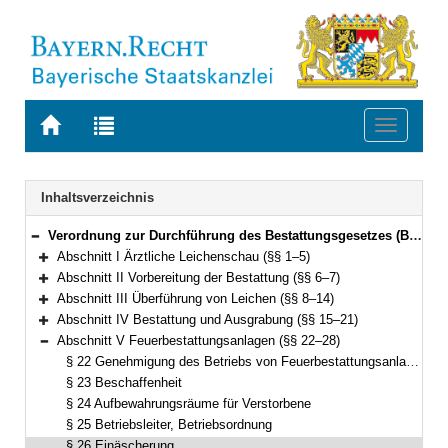
Zur
Zur
Toggle
Startseite
Trefferliste
navigati
von
der
BAYERN.RECHT
letzten
Navigation
Inhaltsverzeichnis
Suche
Verordnung zur Durchführung des Bestattungsgesetzes (Bestattungsverordnung – BestV) Vom 1. März 2001 (GVBl. S. 92, ber. S. 190) BayRS 2127-1-1-G (§§ 1–36)
Bereich reduzieren
Abschnitt I Ärztliche Leichenschau (§§ 1–5)
Bereich erweitern
Abschnitt II Vorbereitung der Bestattung (§§ 6–7)
Bereich erweitern
Abschnitt III Überführung von Leichen (§§ 8–14)
Bereich erweitern
Abschnitt IV Bestattung und Ausgrabung (§§ 15–21)
Bereich erweitern
Abschnitt V Feuerbestattungsanlagen (§§ 22–28)
Bereich reduzieren
§ 22 Genehmigung des Betriebs von Feuerbestattungsanlagen und Aufsicht
§ 23 Beschaffenheit
§ 24 Aufbewahrungsräume für Verstorbene
§ 25 Betriebsleiter, Betriebsordnung
§ 26 Einäscherung