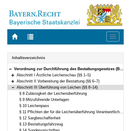
Zur
Zur
Toggle
Startseite
Trefferliste
navigati
von
der
BAYERN.RECHT
letzten
Navigation
Inhaltsverzeichnis
Suche
Verordnung zur Durchführung des Bestattungsgesetzes (Bestattungsverordnung – BestV) Vom 1. März 2001 (GVBl. S. 92, ber. S. 190) BayRS 2127-1-1-G (§§ 1–36)
Bereich reduzieren
Abschnitt I Ärztliche Leichenschau (§§ 1–5)
Bereich erweitern
Abschnitt II Vorbereitung der Bestattung (§§ 6–7)
Bereich erweitern
Abschnitt III Überführung von Leichen (§§ 8–14)
Bereich reduzieren
§ 8 Zulässigkeit der Leichenüberführung
§ 9 Mitzuführende Unterlagen
§ 10 Leichenpass
§ 11 Pflichten der für die Leichenüberführung Verantwortlichen
§ 12 Sargbeschaffenheit
§ 13 Bestattungsfahrzeug
§ 14 Sondervorschriften