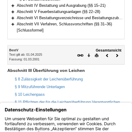
Abschnitt IV Bestattung und Ausgrabung (§§ 15–21)
Bereich erweitern
Abschnitt V Feuerbestattungsanlagen (§§ 22–28)
Bereich erweitern
Abschnitt VI Bestattungsverzeichnisse und Bestattungszubehör (§§ 29–30)
Bereich erweitern
Abschnitt VII Verfahren, Schlussvorschriften (§§ 31–36)
Bereich erweitern
[Schlussformel]
Inhalt
BestV
Gesamtansicht
Text gilt ab: 01.04.2025
Download
Drucken
Vorheriges
Nächste
Fassung: 01.03.2001
Dokument
Dokume
Abschnitt III Überführung von Leichen
§ 8 Zulässigkeit der Leichenüberführung
§ 9 Mitzuführende Unterlagen
§ 10 Leichenpass
§ 11 Pflichten der für die Leichenüberführung Verantwortlichen
§ 12 Sargbeschaffenheit
§ 13 Bestattungsfahrzeug
§ 14 Sondervorschriften