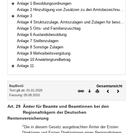
Bereich erweitern
Anlage 1 Besoldungsordnungen
Bereich erweitern
Anlage 2 Hinzufügung von Zusätzen zu den Amtsbezeichnungen
Anlage 3
Bereich erweitern
Anlage 4 Strukturzulage, Amtszulagen und Zulagen für besondere Berufsgruppen
Anlage 5 Orts- und Familienzuschlag
Anlage 6 Auslandsbesoldung
Anlage 7 Stellenzulagen
Anlage 8 Sonstige Zulagen
Anlage 9 Mehrarbeitsvergütung
Anlage 10 Anwärtergrundbetrag
Anlage 11
Bereich erweitern
Inhalt
BayBesG
Gesamtansicht
Text gilt ab: 01.01.2026
Download
Drucken
Vorheriges
Nächste
Fassung: 05.08.2010
Dokument
Dokume
Art. 29
Ämter für Beamte und Beamtinnen bei den
Regionalträgern der Deutschen
Rentenversicherung
1
Die in diesem Gesetz ausgebrachten Ämter der Ersten
Direktoren und Ersten Direktorinnen eines Regionalträgers