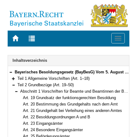
Zur
Zur
Toggle
Startseite
Trefferliste
navigati
von
der
BAYERN.RECHT
letzten
Navigation
Inhaltsverzeichnis
Suche
Bayerisches Besoldungsgesetz (BayBesG) Vom 5. August 2010 (GVBl. S. 410, 764) BayRS 2032-1-1-F (Art. 1–111)
Bereich reduzieren
Teil 1 Allgemeine Vorschriften (Art. 1–18)
Bereich erweitern
Teil 2 Grundbezüge (Art. 19–50)
Bereich reduzieren
Abschnitt 1 Vorschriften für Beamte und Beamtinnen der Besoldungsordnungen A und B (Art. 19–38)
Bereich reduzieren
Art. 19 Grundsatz der funktionsgerechten Besoldung
Art. 20 Bestimmung des Grundgehalts nach dem Amt
Art. 21 Grundgehalt bei Verleihung eines anderen Amtes
Art. 22 Besoldungsordnungen A und B
Art. 23 Eingangsämter
Art. 24 Besondere Eingangsämter
Art. 25 Beförderungsämter