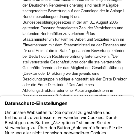
der Deutschen Rentenversicherung sind nach Maßgabe
sachgerechter Bewertung auf der Grundlage der in Anlage I
Bundesbesoldungsordnung B des
Bundesbesoldungsgesetzes in der am 31. August 2006
geltenden Fassung festgelegten Zahl der Versicherten und
2
laufenden Rentenfällen zu verleihen.
Das
Staatsministerium für Familie, Arbeit und Soziales kann im
Einvernehmen mit dem Staatsministerium der Finanzen und
für und Heimat die in Satz 1 genannten Bewertungskriterien
3
bei Bedarf durch Rechtsverordnung fortentwickeln.
Der
stellvertretende Geschäftsführer oder die stellvertretende
Geschäftsführerin oder das Mitglied der Geschäftsführung
(Direktor oder Direktorin) werden jeweils eine
Besoldungsgruppe niedriger eingestuft als der Erste Direktor
4
oder die Erste Direktorin.
Das Amt eines
Abteilungsdirektors oder einer Abteilungsdirektorin in
Besoldungsgruppe B 2 darf nur verliehen werden, wenn es
sich dabei um den Leiter oder die Leiterin einer großen und
bedeutenden Abteilung handelt und der Erste Direktor oder
die Erste Direktorin mindestens in Besoldungsgruppe B 5
eingestuft ist.