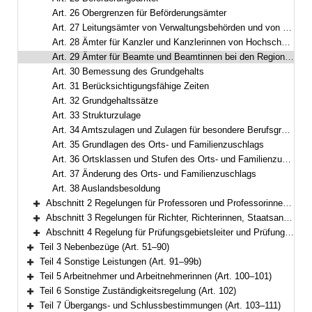
Art. 26 Obergrenzen für Beförderungsämter
Art. 27 Leitungsämter von Verwaltungsbehörden und von allgemeinbildenden oder beruflichen Schulen
Art. 28 Ämter für Kanzler und Kanzlerinnen von Hochschulen
Art. 29 Ämter für Beamte und Beamtinnen bei den Regionalträgern der Deutschen Rentenversicherung
Art. 30 Bemessung des Grundgehalts
Art. 31 Berücksichtigungsfähige Zeiten
Art. 32 Grundgehaltssätze
Art. 33 Strukturzulage
Art. 34 Amtszulagen und Zulagen für besondere Berufsgruppen
Art. 35 Grundlagen des Orts- und Familienzuschlags
Art. 36 Ortsklassen und Stufen des Orts- und Familienzuschlags
Art. 37 Änderung des Orts- und Familienzuschlags
Art. 38 Auslandsbesoldung
Abschnitt 2 Regelungen für Professoren und Professorinnen, Juniorprofessoren und Juniorprofessorinnen, Nachwuchsprofessoren und Nachwuchsprofessorinnen sowie hauptberufliche Mitglieder von Hochschulleitungen (Art. 39–43)
Bereich erweitern
Abschnitt 3 Regelungen für Richter, Richterinnen, Staatsanwälte und Staatsanwältinnen (Art. 44–49)
Bereich erweitern
Abschnitt 4 Regelung für Prüfungsgebietsleiter und Prüfungsgebietsleiterinnen beim Bayerischen Obersten Rechnungshof (Art. 50)
Bereich erweitern
Teil 3 Nebenbezüge (Art. 51–90)
Bereich erweitern
Teil 4 Sonstige Leistungen (Art. 91–99b)
Bereich erweitern
Teil 5 Arbeitnehmer und Arbeitnehmerinnen (Art. 100–101)
Bereich erweitern
Teil 6 Sonstige Zuständigkeitsregelung (Art. 102)
Bereich erweitern
Teil 7 Übergangs- und Schlussbestimmungen (Art. 103–111)