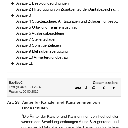
Bereich erweitern
Anlage 1 Besoldungsordnungen
Bereich erweitern
Anlage 2 Hinzufügung von Zusätzen zu den Amtsbezeichnungen
Anlage 3
Bereich erweitern
Anlage 4 Strukturzulage, Amtszulagen und Zulagen für besondere Berufsgruppen
Anlage 5 Orts- und Familienzuschlag
Anlage 6 Auslandsbesoldung
Anlage 7 Stellenzulagen
Anlage 8 Sonstige Zulagen
Anlage 9 Mehrarbeitsvergütung
Anlage 10 Anwärtergrundbetrag
Anlage 11
Bereich erweitern
Inhalt
BayBesG
Gesamtansicht
Text gilt ab: 01.01.2026
Download
Drucken
Vorheriges
Nächste
Fassung: 05.08.2010
Dokument
Dokume
Art. 28
Ämter für Kanzler und Kanzlerinnen von
Hochschulen
1
Die Ämter der Kanzler und Kanzlerinnen von Hochschulen
werden den Besoldungsordnungen A und B zugeordnet und
dürfen nach Maßgabe sachgerechter Bewertung höchstens