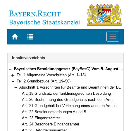
Zur
Zur
Toggle
Startseite
Trefferliste
navigati
von
der
BAYERN.RECHT
letzten
Navigation
Inhaltsverzeichnis
Suche
Bayerisches Besoldungsgesetz (BayBesG) Vom 5. August 2010 (GVBl. S. 410, 764) BayRS 2032-1-1-F (Art. 1–111)
Bereich reduzieren
Teil 1 Allgemeine Vorschriften (Art. 1–18)
Bereich erweitern
Teil 2 Grundbezüge (Art. 19–50)
Bereich reduzieren
Abschnitt 1 Vorschriften für Beamte und Beamtinnen der Besoldungsordnungen A und B (Art. 19–38)
Bereich reduzieren
Art. 19 Grundsatz der funktionsgerechten Besoldung
Art. 20 Bestimmung des Grundgehalts nach dem Amt
Art. 21 Grundgehalt bei Verleihung eines anderen Amtes
Art. 22 Besoldungsordnungen A und B
Art. 23 Eingangsämter
Art. 24 Besondere Eingangsämter
Art. 25 Beförderungsämter