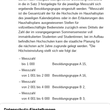
in die in Satz 3 festgelegte für die jeweilige Messzahl sich
2
ergebende Besoldungsgruppe eingestuft werden.
Messzahl
ist die Gesamtzahl der für die Hochschule im Haushaltsplan
des jeweiligen Kalenderjahres oder in den Erläuterungen des
Haushaltsplans ausgewiesenen Stellen für
vollzeitbeschäftigte Bedienstete zuzüglich eines Drittels der
Zahl der im vorangegangenen Sommersemester voll
immatrikulierten Studenten und Studentinnen; bei im Aufbau
befindlichen Hochschulen kann die staatliche Planung für
3
die nächsten acht Jahre zugrunde gelegt werden.
Die
Höchsteinstufung stellt sich wie folgt dar:
–
Messzahl
bis 1 000
Besoldungsgruppe A 15,
–
Messzahl
von 1 001 bis 2 000
Besoldungsgruppe A 16,
–
Messzahl
von 2 001 bis 4 000
Besoldungsgruppe B 2,
–
Messzahl
von 4 001 bis 6 000
Besoldungsgruppe B 3,
–
Messzahl