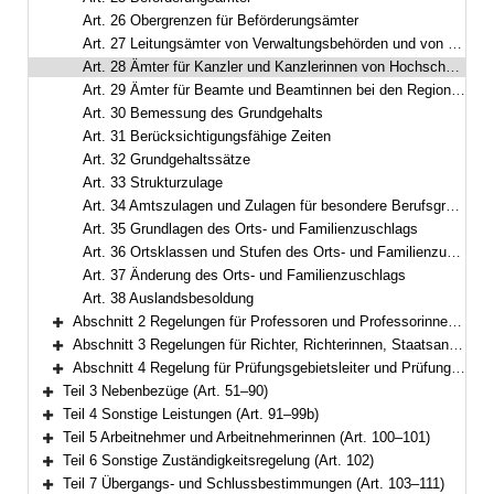
Art. 26 Obergrenzen für Beförderungsämter
Art. 27 Leitungsämter von Verwaltungsbehörden und von allgemeinbildenden oder beruflichen Schulen
Art. 28 Ämter für Kanzler und Kanzlerinnen von Hochschulen
Art. 29 Ämter für Beamte und Beamtinnen bei den Regionalträgern der Deutschen Rentenversicherung
Art. 30 Bemessung des Grundgehalts
Art. 31 Berücksichtigungsfähige Zeiten
Art. 32 Grundgehaltssätze
Art. 33 Strukturzulage
Art. 34 Amtszulagen und Zulagen für besondere Berufsgruppen
Art. 35 Grundlagen des Orts- und Familienzuschlags
Art. 36 Ortsklassen und Stufen des Orts- und Familienzuschlags
Art. 37 Änderung des Orts- und Familienzuschlags
Art. 38 Auslandsbesoldung
Abschnitt 2 Regelungen für Professoren und Professorinnen, Juniorprofessoren und Juniorprofessorinnen, Nachwuchsprofessoren und Nachwuchsprofessorinnen sowie hauptberufliche Mitglieder von Hochschulleitungen (Art. 39–43)
Bereich erweitern
Abschnitt 3 Regelungen für Richter, Richterinnen, Staatsanwälte und Staatsanwältinnen (Art. 44–49)
Bereich erweitern
Abschnitt 4 Regelung für Prüfungsgebietsleiter und Prüfungsgebietsleiterinnen beim Bayerischen Obersten Rechnungshof (Art. 50)
Bereich erweitern
Teil 3 Nebenbezüge (Art. 51–90)
Bereich erweitern
Teil 4 Sonstige Leistungen (Art. 91–99b)
Bereich erweitern
Teil 5 Arbeitnehmer und Arbeitnehmerinnen (Art. 100–101)
Bereich erweitern
Teil 6 Sonstige Zuständigkeitsregelung (Art. 102)
Bereich erweitern
Teil 7 Übergangs- und Schlussbestimmungen (Art. 103–111)