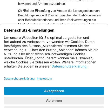
bewerten und Ämtern zuzuordnen.
1
(2)
Bei der Einstufung von Ämtern der Leitungsebene von
Besoldungsgruppe B 2 an ist zwischen den Behördenleitern
oder Behördenleiterinnen und ihren Stellvertretungen ein
Mindestabstand von drei Besoldungsgruppen einzuhalten.
2
Ein geringerer Abstand ist nur dann zulässig, wenn die
Wertigkeit des Leitungsamtes unter der Besoldungsgruppe
B 5 einzustufen ist oder die besondere Leitungsstruktur eine
Abweichung vom Grundsatz des Satzes 1 rechtfertigt.
Bayern.de
BayernPortal
Datenschutz
Impressum
Barrierefreiheit
Hilfe
Kontakt
Kontrastwechsel