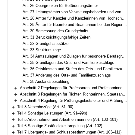
Art. 26 Obergrenzen für Beförderungsämter
Art. 27 Leitungsämter von Verwaltungsbehörden und von allgemeinbildenden oder beruflichen Schulen
Art. 28 Ämter für Kanzler und Kanzlerinnen von Hochschulen
Art. 29 Ämter für Beamte und Beamtinnen bei den Regionalträgern der Deutschen Rentenversicherung
Art. 30 Bemessung des Grundgehalts
Art. 31 Berücksichtigungsfähige Zeiten
Art. 32 Grundgehaltssätze
Art. 33 Strukturzulage
Art. 34 Amtszulagen und Zulagen für besondere Berufsgruppen
Art. 35 Grundlagen des Orts- und Familienzuschlags
Art. 36 Ortsklassen und Stufen des Orts- und Familienzuschlags
Art. 37 Änderung des Orts- und Familienzuschlags
Art. 38 Auslandsbesoldung
Abschnitt 2 Regelungen für Professoren und Professorinnen, Juniorprofessoren und Juniorprofessorinnen, Nachwuchsprofessoren und Nachwuchsprofessorinnen sowie hauptberufliche Mitglieder von Hochschulleitungen (Art. 39–43)
Bereich erweitern
Abschnitt 3 Regelungen für Richter, Richterinnen, Staatsanwälte und Staatsanwältinnen (Art. 44–49)
Bereich erweitern
Abschnitt 4 Regelung für Prüfungsgebietsleiter und Prüfungsgebietsleiterinnen beim Bayerischen Obersten Rechnungshof (Art. 50)
Bereich erweitern
Teil 3 Nebenbezüge (Art. 51–90)
Bereich erweitern
Teil 4 Sonstige Leistungen (Art. 91–99b)
Bereich erweitern
Teil 5 Arbeitnehmer und Arbeitnehmerinnen (Art. 100–101)
Bereich erweitern
Teil 6 Sonstige Zuständigkeitsregelung (Art. 102)
Bereich erweitern
Teil 7 Übergangs- und Schlussbestimmungen (Art. 103–111)