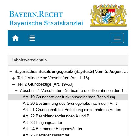
Zur
Zur
Toggle
Startseite
Trefferliste
navigati
von
der
BAYERN.RECHT
letzten
Navigation
Inhaltsverzeichnis
Suche
Bayerisches Besoldungsgesetz (BayBesG) Vom 5. August 2010 (GVBl. S. 410, 764) BayRS 2032-1-1-F (Art. 1–111)
Bereich reduzieren
Teil 1 Allgemeine Vorschriften (Art. 1–18)
Bereich erweitern
Teil 2 Grundbezüge (Art. 19–50)
Bereich reduzieren
Abschnitt 1 Vorschriften für Beamte und Beamtinnen der Besoldungsordnungen A und B (Art. 19–38)
Bereich reduzieren
Art. 19 Grundsatz der funktionsgerechten Besoldung
Art. 20 Bestimmung des Grundgehalts nach dem Amt
Art. 21 Grundgehalt bei Verleihung eines anderen Amtes
Art. 22 Besoldungsordnungen A und B
Art. 23 Eingangsämter
Art. 24 Besondere Eingangsämter
Art. 25 Beförderungsämter