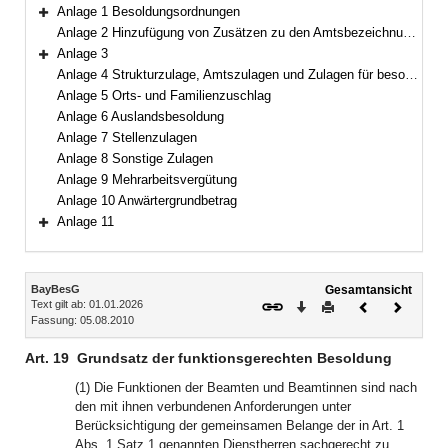
Bereich erweitern
Anlage 1 Besoldungsordnungen
Bereich erweitern
Anlage 2 Hinzufügung von Zusätzen zu den Amtsbezeichnungen
Anlage 3
Bereich erweitern
Anlage 4 Strukturzulage, Amtszulagen und Zulagen für besondere Berufsgruppen
Anlage 5 Orts- und Familienzuschlag
Anlage 6 Auslandsbesoldung
Anlage 7 Stellenzulagen
Anlage 8 Sonstige Zulagen
Anlage 9 Mehrarbeitsvergütung
Anlage 10 Anwärtergrundbetrag
Anlage 11
Bereich erweitern
Inhalt
BayBesG
Gesamtansicht
Text gilt ab: 01.01.2026
Download
Drucken
Vorheriges
Nächste
Fassung: 05.08.2010
Dokument
Dokume
Art. 19
Grundsatz der funktionsgerechten Besoldung
(1) Die Funktionen der Beamten und Beamtinnen sind nach
den mit ihnen verbundenen Anforderungen unter
Berücksichtigung der gemeinsamen Belange der in Art. 1
Abs. 1 Satz 1 genannten Dienstherren sachgerecht zu