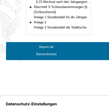
§ 23 Wechsel nach den Jahrgangsstufen 5 bis 9 des Realschulzugs in den Gymnasialzug
Abschnitt V Schlussbestimmungen (§ 24)
Bereich erweitern
[Schlussformel]
Anlage 1 Stundentafel für die Jahrgangsstufen 5 und 6 der Staatlichen Gesamtschule Hollfeld
Anlage 2
Bereich erweitern
Anlage 3 Stundentafel der Städtischen Schulartunabhängigen Orientierungsstufe München-Neuperlach
Bayern.de
Barrierefreiheit