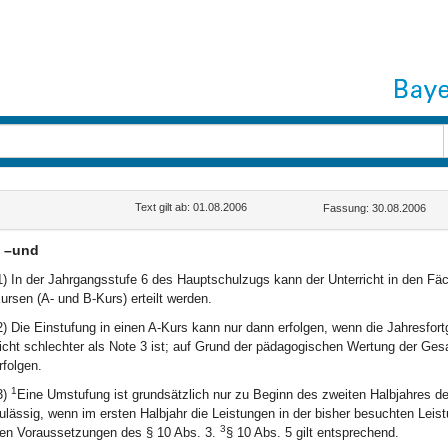
Text gilt ab: 01.08.2006
Fassung: 30.08.2006
n –und
1) In der Jahrgangsstufe 6 des Hauptschulzugs kann der Unterricht in den Fäc
ursen (A- und B-Kurs) erteilt werden.
2) Die Einstufung in einen A-Kurs kann nur dann erfolgen, wenn die Jahresfo
icht schlechter als Note 3 ist; auf Grund der pädagogischen Wertung der Ge
rfolgen.
1
3)
Eine Umstufung ist grundsätzlich nur zu Beginn des zweiten Halbjahres d
ulässig, wenn im ersten Halbjahr die Leistungen in der bisher besuchten Leist
3
en Voraussetzungen des § 10 Abs. 3.
§ 10 Abs. 5 gilt entsprechend.