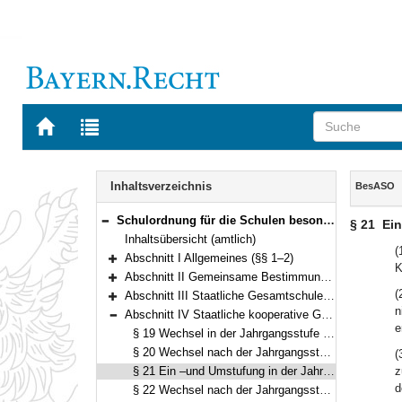
Zur
Zur
Startseite
Trefferliste
von
der
Navigation
BAYERN.RECHT
letzten
Inhalt
Inhaltsverzeichnis
BesASO
Suche
Schulordnung für die Schulen besonderer Art (BesASO) Vom 30. August 2006 (GVBl. S. 722) BayRS 2235-2-1-1-K (§§ 1–24)
§ 21
Ei
Bereich reduzieren
Inhaltsübersicht (amtlich)
(
Abschnitt I Allgemeines (§§ 1–2)
K
Bereich erweitern
Abschnitt II Gemeinsame Bestimmungen (§§ 3–7)
Bereich erweitern
(
Abschnitt III Staatliche Gesamtschule Hollfeld, Städtische Willy-Brandt-Gesamtschule München, Städtische Schulartunabhängige Orientierungsstufe München-Neuperlach (§§ 8–18)
Bereich erweitern
n
Abschnitt IV Staatliche kooperative Gesamtschule Senefelder-Schule Treuchtlingen, Evangelische kooperative Gesamtschule Wilhelm-Löhe-Schule Nürnberg (§§ 19–23)
Bereich reduzieren
e
§ 19 Wechsel in der Jahrgangsstufe 5 des Hauptschulzugs in den Gymnasial- oder Realschulzug bzw. des Realschulzugs in den Gymnasialzug
§ 20 Wechsel nach der Jahrgangsstufe 5 des Hauptschulzugs in den Gymnasial- oder Realschulzug
(
§ 21 Ein –und Umstufung in der Jahrgangsstufe 6 des Hauptschulzugs
z
d
§ 22 Wechsel nach der Jahrgangsstufe 6 des Hauptschulzugs in den Realschulzug oder in eine andere Schule