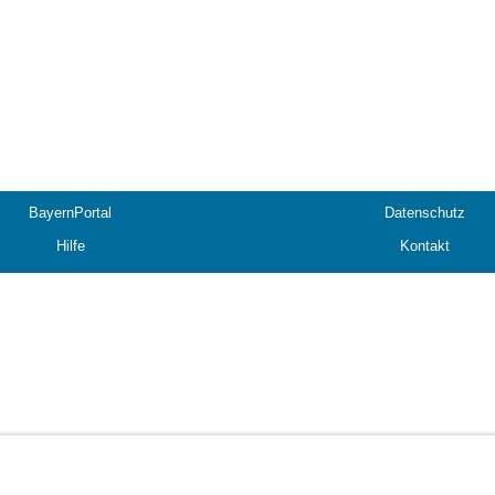
BayernPortal
Datenschutz
Hilfe
Kontakt