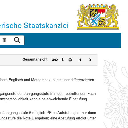
Suche ausführen
Suche zurücksetzen
Download
Drucken
Vorheriges
Nächstes
Gesamtansicht
Dokument
Dokument
hern Englisch und Mathematik in leistungsdifferenzierten
rtgangsnote der Jahrgangsstufe 5 in dem betreffenden Fach
samtpersönlichkeit kann eine abweichende Einstufung
2
er Jahrgangsstufe 6 möglich.
Eine Aufstufung ist nur dann
ungsstufe die Note 1 ergeben; eine Abstufung erfolgt unter