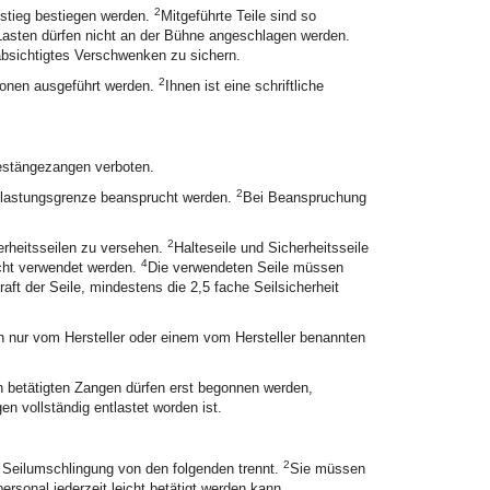
2
stieg bestiegen werden.
Mitgeführte Teile sind so
Lasten dürfen nicht an der Bühne angeschlagen werden.
sichtigtes Verschwenken zu sichern.
2
sonen ausgeführt werden.
Ihnen ist eine schriftliche
estängezangen verboten.
2
elastungsgrenze beansprucht werden.
Bei Beanspruchung
2
erheitsseilen zu versehen.
Halteseile und Sicherheitsseile
4
nicht verwendet werden.
Die verwendeten Seile müssen
ft der Seile, mindestens die 2,5 fache Seilsicherheit
nur vom Hersteller oder einem vom Hersteller benannten
 betätigten Zangen dürfen erst begonnen werden,
 vollständig entlastet worden ist.
2
e Seilumschlingung von den folgenden trennt.
Sie müssen
rsonal jederzeit leicht betätigt werden kann.