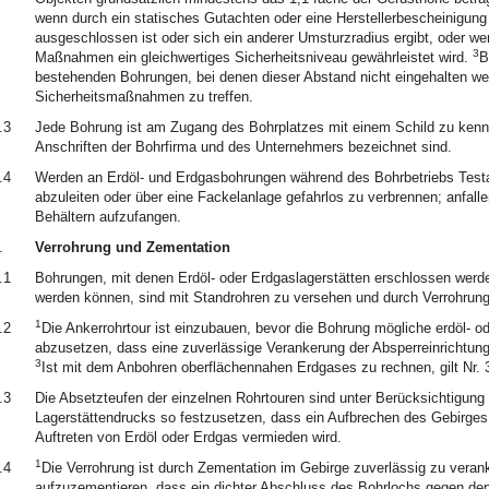
wenn durch ein statisches Gutachten oder eine Herstellerbescheinigun
ausgeschlossen ist oder sich ein anderer Umsturzradius ergibt, oder w
3
Maßnahmen ein gleichwertiges Sicherheitsniveau gewährleistet wird.
B
bestehenden Bohrungen, bei denen dieser Abstand nicht eingehalten we
Sicherheitsmaßnahmen zu treffen.
.3
Jede Bohrung ist am Zugang des Bohrplatzes mit einem Schild zu ken
Anschriften der Bohrfirma und des Unternehmers bezeichnet sind.
.4
Werden an Erdöl- und Erdgasbohrungen während des Bohrbetriebs Testarb
abzuleiten oder über eine Fackelanlage gefahrlos zu verbrennen; anfall
Behältern aufzufangen.
.
Verrohrung und Zementation
.1
Bohrungen, mit denen Erdöl- oder Erdgaslagerstätten erschlossen werde
werden können, sind mit Standrohren zu versehen und durch Verrohrung
1
.2
Die Ankerrohrtour ist einzubauen, bevor die Bohrung mögliche erdöl- o
abzusetzen, dass eine zuverlässige Verankerung der Absperreinrichtung
3
Ist mit dem Anbohren oberflächennahen Erdgases zu rechnen, gilt Nr. 
.3
Die Absetzteufen der einzelnen Rohrtouren sind unter Berücksichtigung 
Lagerstättendrucks so festzusetzen, dass ein Aufbrechen des Gebirges 
Auftreten von Erdöl oder Erdgas vermieden wird.
1
.4
Die Verrohrung ist durch Zementation im Gebirge zuverlässig zu veran
aufzuzementieren, dass ein dichter Abschluss des Bohrlochs gegen den 