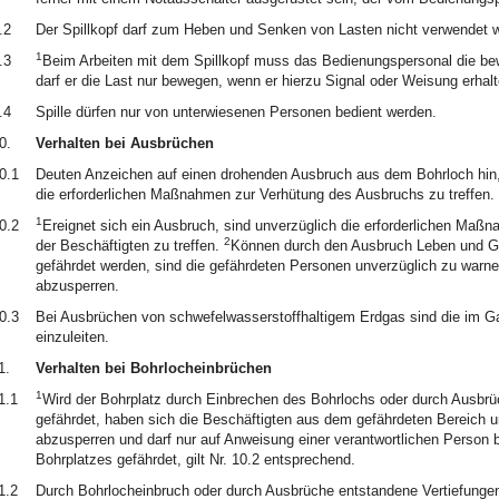
.2
Der Spillkopf darf zum Heben und Senken von Lasten nicht verwendet 
1
.3
Beim Arbeiten mit dem Spillkopf muss das Bedienungspersonal die be
darf er die Last nur bewegen, wenn er hierzu Signal oder Weisung erhalt
.4
Spille dürfen nur von unterwiesenen Personen bedient werden.
0.
Verhalten bei Ausbrüchen
0.1
Deuten Anzeichen auf einen drohenden Ausbruch aus dem Bohrloch hin, 
die erforderlichen Maßnahmen zur Verhütung des Ausbruchs zu treffen.
1
0.2
Ereignet sich ein Ausbruch, sind unverzüglich die erforderlichen M
2
der Beschäftigten zu treffen.
Können durch den Ausbruch Leben und G
gefährdet werden, sind die gefährdeten Personen unverzüglich zu warne
abzusperren.
0.3
Bei Ausbrüchen von schwefelwasserstoffhaltigem Erdgas sind die im 
einzuleiten.
1.
Verhalten bei Bohrlocheinbrüchen
1
1.1
Wird der Bohrplatz durch Einbrechen des Bohrlochs oder durch Ausbr
gefährdet, haben sich die Beschäftigten aus dem gefährdeten Bereich 
abzusperren und darf nur auf Anweisung einer verantwortlichen Person 
Bohrplatzes gefährdet, gilt Nr. 10.2 entsprechend.
1.2
Durch Bohrlocheinbruch oder durch Ausbrüche entstandene Vertiefungen