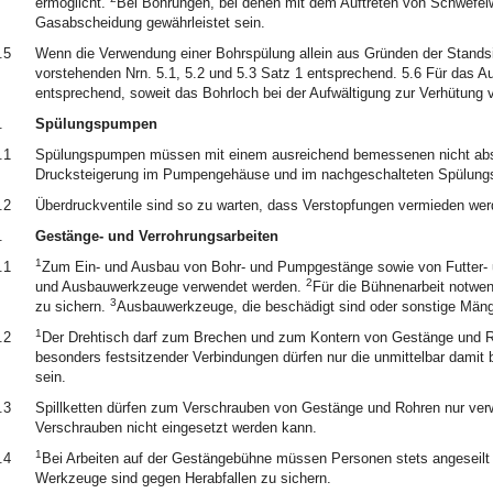
ermöglicht.
Bei Bohrungen, bei denen mit dem Auftreten von Schwefelw
Gasabscheidung gewährleistet sein.
.5
Wenn die Verwendung einer Bohrspülung allein aus Gründen der Standsich
vorstehenden Nrn. 5.1, 5.2 und 5.3 Satz 1 entsprechend. 5.6 Für das Au
entsprechend, soweit das Bohrloch bei der Aufwältigung zur Verhütung 
.
Spülungspumpen
.1
Spülungspumpen müssen mit einem ausreichend bemessenen nicht abspe
Drucksteigerung im Pumpengehäuse und im nachgeschalteten Spülungs
.2
Überdruckventile sind so zu warten, dass Verstopfungen vermieden wer
.
Gestänge- und Verrohrungsarbeiten
1
.1
Zum Ein- und Ausbau von Bohr- und Pumpgestänge sowie von Futter- u
2
und Ausbauwerkzeuge verwendet werden.
Für die Bühnenarbeit notwe
3
zu sichern.
Ausbauwerkzeuge, die beschädigt sind oder sonstige Mänge
1
.2
Der Drehtisch darf zum Brechen und zum Kontern von Gestänge und R
besonders festsitzender Verbindungen dürfen nur die unmittelbar damit
sein.
.3
Spillketten dürfen zum Verschrauben von Gestänge und Rohren nur ve
Verschrauben nicht eingesetzt werden kann.
1
.4
Bei Arbeiten auf der Gestängebühne müssen Personen stets angeseilt
Werkzeuge sind gegen Herabfallen zu sichern.