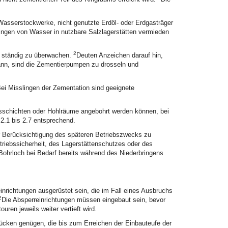
asserstockwerke, nicht genutzte Erdöl- oder Erdgasträger
ingen von Wasser in nutzbare Salzlagerstätten vermieden
2
g ständig zu überwachen.
Deuten Anzeichen darauf hin,
kann, sind die Zementierpumpen zu drosseln und
ei Misslingen der Zementation sind geeignete
gsschichten oder Hohlräume angebohrt werden können, bei
2.1 bis 2.7 entsprechend.
er Berücksichtigung des späteren Betriebszwecks zu
etriebssicherheit, des Lagerstättenschutzes oder des
 Bohrloch bei Bedarf bereits während des Niederbringens
nrichtungen ausgerüstet sein, die im Fall eines Ausbruchs
2
Die Absperreinrichtungen müssen eingebaut sein, bevor
ren jeweils weiter vertieft wird.
cken genügen, die bis zum Erreichen der Einbauteufe der