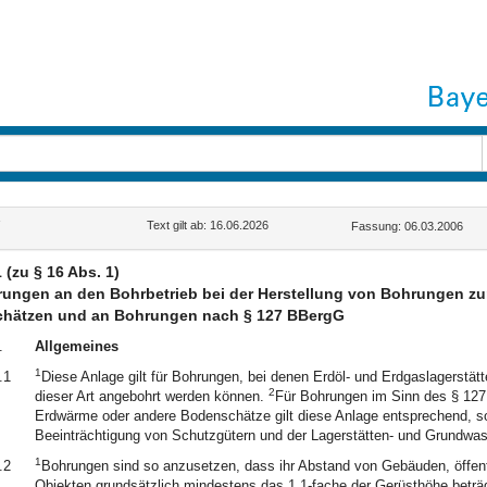
Text gilt ab: 16.06.2026
Fassung: 06.03.2006
 (zu § 16 Abs. 1)
rungen an den Bohrbetrieb bei der Herstellung von Bohrungen 
hätzen und an Bohrungen nach § 127 BBergG
.
Allgemeines
1
.1
Diese Anlage gilt für Bohrungen, bei denen Erdöl- und Erdgaslagerstät
2
dieser Art angebohrt werden können.
Für Bohrungen im Sinn des § 127
Erdwärme oder andere Bodenschätze gilt diese Anlage entsprechend, so
Beeinträchtigung von Schutzgütern und der Lagerstätten- und Grundwas
1
.2
Bohrungen sind so anzusetzen, dass ihr Abstand von Gebäuden, öffen
Objekten grundsätzlich mindestens das 1,1-fache der Gerüsthöhe beträ