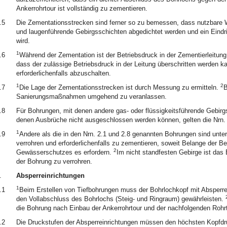
Ankerrohrtour ist vollständig zu zementieren.
.5
Die Zementationsstrecken sind ferner so zu bemessen, dass nutzbare W
und laugenführende Gebirgsschichten abgedichtet werden und ein Eindr
wird.
1
.6
Während der Zementation ist der Betriebsdruck in der Zementierleitun
dass der zulässige Betriebsdruck in der Leitung überschritten werden 
erforderlichenfalls abzuschalten.
1
2
.7
Die Lage der Zementationsstrecken ist durch Messung zu ermitteln.
B
Sanierungsmaßnahmen umgehend zu veranlassen.
.8
Für Bohrungen, mit denen andere gas- oder flüssigkeitsführende Gebir
denen Ausbrüche nicht ausgeschlossen werden können, gelten die Nrn. 
1
.9
Andere als die in den Nrn. 2.1 und 2.8 genannten Bohrungen sind unt
verrohren und erforderlichenfalls zu zementieren, soweit Belange der B
2
Gewässerschutzes es erfordern.
Im nicht standfesten Gebirge ist das
der Bohrung zu verrohren.
.
Absperreinrichtungen
1
.1
Beim Erstellen von Tiefbohrungen muss der Bohrlochkopf mit Absperrei
den Vollabschluss des Bohrlochs (Steig- und Ringraum) gewährleisten.
die Bohrung nach Einbau der Ankerrohrtour und der nachfolgenden Rohrtou
.2
Die Druckstufen der Absperreinrichtungen müssen den höchsten Kopfdrü