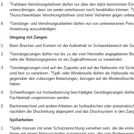
1
.5
Fahrbare Verrohrungsbühnen dürfen nur über den dafür bestimmten Ein
3
unterzubringen, dass sie weder unterfassen noch herabfallen können.
4
Ausschwenkbare Verrohrungsbühnen sind beim Verfahren gegen unbeab
1
.6
Gestänge- und Verrohrungsarbeiten dürfen nur von unterwiesenen Per
Anweisung auszuhändigen.
.
Umgang mit Zangen
.1
Beim Brechen und Kontern ist der Aufenthalt im Schwenkbereich der G
1
.2
Gestängezangen dürfen nur bis zu der vom Hersteller angegebenen B
nahe der Belastungsgrenze ist ein Zugkraftmesser zu verwenden.
1
.3
Gestängezangen sind auf der Zugseite und auf der Halteseite mit Sich
3
sind fest zu verankern.
Spill- oder Windenseile dürfen als Halteseile 
gegenüber den zulässigen Belastungen, bezogen auf die Mindestbruchkra
haben.
.4
Schweißungen zur Instandsetzung beschädigter Gestängezangen dürfen 
Fachbetrieb vorgenommen werden.
.5
Backenwechsel und andere Arbeiten an hydraulischen oder pneumatisch
nachdem die Druckleitung abgesperrt und das Drucksystem in den Zangen
.
Spillarbeiten
1
.1
Spille müssen mit einer Schutzeinrichtung versehen sein, die die erst
ferner mit einem Notausschalter ausgerüstet sein, der vom Bedienungspe