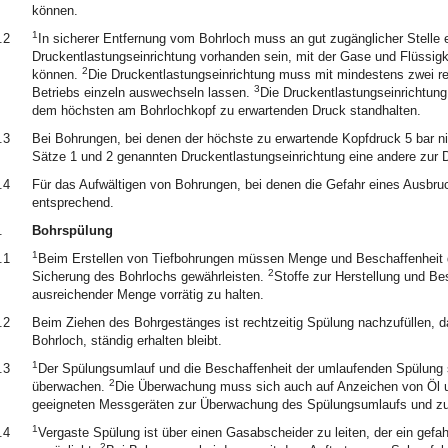
können.
1
.2
In sicherer Entfernung vom Bohrloch muss an gut zugänglicher Stelle
Druckentlastungseinrichtung vorhanden sein, mit der Gase und Flüssigk
2
können.
Die Druckentlastungseinrichtung muss mit mindestens zwei re
3
Betriebs einzeln auswechseln lassen.
Die Druckentlastungseinrichtung
dem höchsten am Bohrlochkopf zu erwartenden Druck standhalten.
.3
Bei Bohrungen, bei denen der höchste zu erwartende Kopfdruck 5 bar nich
Sätze 1 und 2 genannten Druckentlastungseinrichtung eine andere zur D
.4
Für das Aufwältigen von Bohrungen, bei denen die Gefahr eines Ausbruch
entsprechend.
.
Bohrspülung
1
.1
Beim Erstellen von Tiefbohrungen müssen Menge und Beschaffenheit 
2
Sicherung des Bohrlochs gewährleisten.
Stoffe zur Herstellung und B
ausreichender Menge vorrätig zu halten.
.2
Beim Ziehen des Bohrgestänges ist rechtzeitig Spülung nachzufüllen, d
Bohrloch, ständig erhalten bleibt.
1
.3
Der Spülungsumlauf und die Beschaffenheit der umlaufenden Spülung
2
überwachen.
Die Überwachung muss sich auch auf Anzeichen von Öl 
geeigneten Messgeräten zur Überwachung des Spülungsumlaufs und zur
1
.4
Vergaste Spülung ist über einen Gasabscheider zu leiten, der ein gef
2