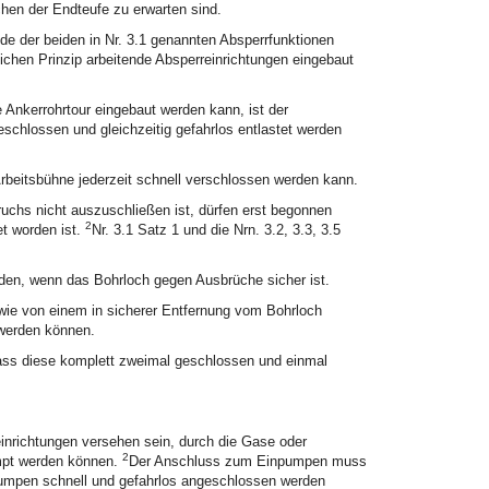
chen der Endteufe zu erwarten sind.
ede der beiden in Nr. 3.1 genannten Absperrfunktionen
chen Prinzip arbeitende Absperreinrichtungen eingebaut
Ankerrohrtour eingebaut werden kann, ist der
eschlossen und gleichzeitig gefahrlos entlastet werden
Arbeitsbühne jederzeit schnell verschlossen werden kann.
uchs nicht auszuschließen ist, dürfen erst begonnen
2
t worden ist.
Nr. 3.1 Satz 1 und die Nrn. 3.2, 3.3, 3.5
den, wenn das Bohrloch gegen Ausbrüche sicher ist.
wie von einem in sicherer Entfernung vom Bohrloch
 werden können.
ass diese komplett zweimal geschlossen und einmal
inrichtungen versehen sein, durch die Gase oder
2
mpt werden können.
Der Anschluss zum Einpumpen muss
umpen schnell und gefahrlos angeschlossen werden