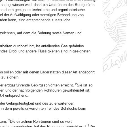
g nachgewiesen wird, dass ein Umstürzen des Bohrgerüsts
enn durch geeignete technische und organisatorische
ei der Aufwältigung oder sonstigen Behandlung von
rden kann, sind entsprechende zusätzliche
nzeichnen, auf dem die Bohrung sowie Namen und
eiten durchgeführt, ist anfallendes Gas gefahrlos
endes Erdöl und andere Flüssigkeiten sind in geeigneten
n sollen oder mit denen Lagerstätten dieser Art angebohrt
 zu sichern.
2
der erdgasführende Gebirgsschichten erreicht.
Sie ist so
en und der nachfolgenden Rohrtouren gewährleistet ist.
3.4 entsprechend.
der Gebirgsfestigkeit und des zu erwartenden
in dem jeweils unverrohrten Teil des Bohrlochs beim
2
kern.
Die einzelnen Rohrtouren sind so weit
3
nicht zementierten Teil des Ringraums erreicht wird.
Die