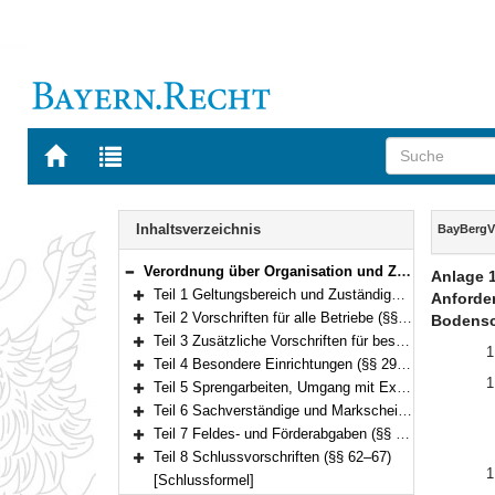
Zur
Zur
Startseite
Trefferliste
von
der
Navigation
BAYERN.RECHT
letzten
Inhalt
Inhaltsverzeichnis
BayBergV
Suche
Verordnung über Organisation und Zuständigkeiten der Bergbehörden, zum Bergbau und zu Feldes- und Förderabgaben (Bayerische Bergverordnung – BayBergV) Vom 6. März 2006 (GVBl. S. 134) BayRS 750-19-W (§§ 1–67)
Anlage 1
Bereich reduzieren
Teil 1 Geltungsbereich und Zuständigkeiten (§§ 1–3)
Anforde
Bereich erweitern
Teil 2 Vorschriften für alle Betriebe (§§ 4–15)
Bodensc
Bereich erweitern
Teil 3 Zusätzliche Vorschriften für bestimmte Betriebe (§§ 16–28)
1
Bereich erweitern
Teil 4 Besondere Einrichtungen (§§ 29–46)
Bereich erweitern
1
Teil 5 Sprengarbeiten, Umgang mit Explosivstoffen (§ 47)
Bereich erweitern
Teil 6 Sachverständige und Markscheider (§§ 48–50)
Bereich erweitern
Teil 7 Feldes- und Förderabgaben (§§ 51–61)
Bereich erweitern
Teil 8 Schlussvorschriften (§§ 62–67)
Bereich erweitern
1
[Schlussformel]