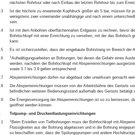
nächsten Rohrtour oder nach Einbau der letzten Rohrtour bis zum Errei
.3
Ist der höchste zu erwartende Kopfdruck größer als 5 bar, müssen für j
wenigstens zwei voneinander unabhängige und nach einem unterschiedli
sein.
.4
Ist mit dem Anbohren oberflächennahen Erdgases zu rechnen, bevor die 
Bohrlochkopf mit einer Einrichtung zu versehen, mit der das Bohrloch g
kann.
.5
Es ist sicherzustellen, dass der eingebaute Bohrstrang im Bereich der 
1
.6
Aufwältigungsarbeiten an Bohrungen, bei denen die Gefahr eines Ausbr
werden, nachdem der Bohrlochkopf mit Absperreinrichtungen ausgerüste
sowie 3.7 bis 3.9 gelten entsprechend.
.7
Absperreinrichtungen dürfen nur abgebaut oder unwirksam gemacht wer
.8
Die Absperreinrichtungen müssen von der Arbeitsbühne des Gerüsts so
befindlichen weiteren Bedienungsstand außerhalb des Gerüsts betätigt
.9
Die Energieversorgung der Absperreinrichtungen ist so zu bemessen, d
geöffnet werden können.
.
Totpump- und Druckentlastungseinrichtungen
1
.1
Beim Erstellen von Tiefbohrungen muss der Bohrlochkopf mit Absperre
Flüssigkeiten aus der Bohrung abgelassen und in die Bohrung eingepu
so beschaffen sein, dass die Spülungspumpen und andere Hochdruckp