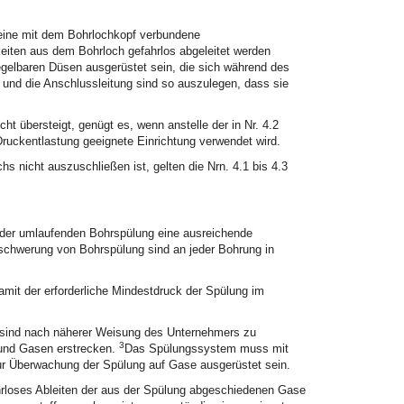
 eine mit dem Bohrlochkopf verbundene
eiten aus dem Bohrloch gefahrlos abgeleitet werden
gelbaren Düsen ausgerüstet sein, die sich während des
 und die Anschlussleitung sind so auszulegen, dass sie
t übersteigt, genügt es, wenn anstelle der in Nr. 4.2
ruckentlastung geeignete Einrichtung verwendet wird.
s nicht auszuschließen ist, gelten die Nrn. 4.1 bis 4.3
der umlaufenden Bohrspülung eine ausreichende
eschwerung von Bohrspülung sind an jeder Bohrung in
amit der erforderliche Mindestdruck der Spülung im
 sind nach näherer Weisung des Unternehmers zu
3
und Gasen erstrecken.
Das Spülungssystem muss mit
 Überwachung der Spülung auf Gase ausgerüstet sein.
ahrloses Ableiten der aus der Spülung abgeschiedenen Gase