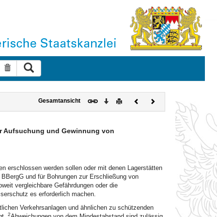
Suche ausführen
Suche zurücksetzen
Download
Drucken
Vorheriges
Nächstes
Gesamtansicht
Dokument
Dokument
zur Aufsuchung und Gewinnung von
ten erschlossen werden sollen oder mit denen Lagerstätten
 BBergG und für Bohrungen zur Erschließung von
weit vergleichbare Gefährdungen oder die
serschutz es erforderlich machen.
tlichen Verkehrsanlagen und ähnlichen zu schützenden
2
gt.
Abweichungen von dem Mindestabstand sind zulässig,