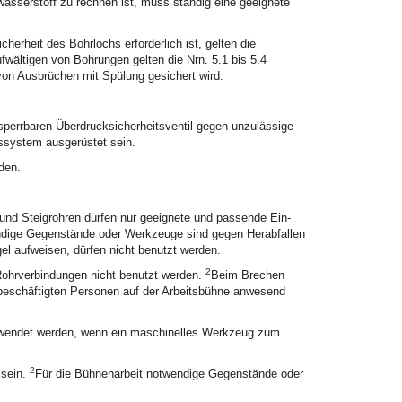
asserstoff zu rechnen ist, muss ständig eine geeignete
erheit des Bohrlochs erforderlich ist, gelten die
fwältigen von Bohrungen gelten die Nrn. 5.1 bis 5.4
von Ausbrüchen mit Spülung gesichert wird.
rrbaren Überdrucksicherheitsventil gegen unzulässige
system ausgerüstet sein.
den.
nd Steigrohren dürfen nur geeignete und passende Ein-
ndige Gegenstände oder Werkzeuge sind gegen Herabfallen
l aufweisen, dürfen nicht benutzt werden.
2
ohrverbindungen nicht benutzt werden.
Beim Brechen
 beschäftigten Personen auf der Arbeitsbühne anwesend
rwendet werden, wenn ein maschinelles Werkzeug zum
2
 sein.
Für die Bühnenarbeit notwendige Gegenstände oder