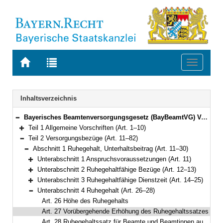
Zur
Zur
Toggle
Startseite
Trefferliste
navigati
von
der
BAYERN.RECHT
letzten
Navigation
Inhaltsverzeichnis
Suche
Bayerisches Beamtenversorgungsgesetz (BayBeamtVG) Vom 5. August 2010 (GVBl. S. 410, 528, 764) BayRS 2033-1-1-F (Art. 1–118)
Bereich reduzieren
Teil 1 Allgemeine Vorschriften (Art. 1–10)
Bereich erweitern
Teil 2 Versorgungsbezüge (Art. 11–82)
Bereich reduzieren
Abschnitt 1 Ruhegehalt, Unterhaltsbeitrag (Art. 11–30)
Bereich reduzieren
Unterabschnitt 1 Anspruchsvoraussetzungen (Art. 11)
Bereich erweitern
Unterabschnitt 2 Ruhegehaltfähige Bezüge (Art. 12–13)
Bereich erweitern
Unterabschnitt 3 Ruhegehaltfähige Dienstzeit (Art. 14–25)
Bereich erweitern
Unterabschnitt 4 Ruhegehalt (Art. 26–28)
Bereich reduzieren
Art. 26 Höhe des Ruhegehalts
Art. 27 Vorübergehende Erhöhung des Ruhegehaltssatzes
Art. 28 Ruhegehaltssatz für Beamte und Beamtinnen auf Zeit