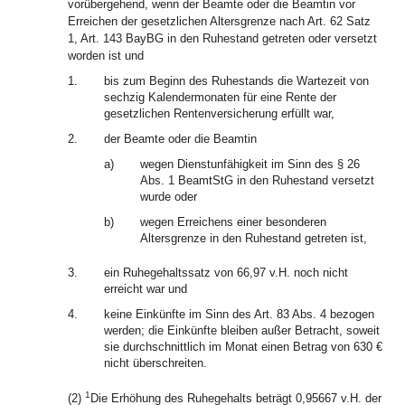
vorübergehend, wenn der Beamte oder die Beamtin vor
Erreichen der gesetzlichen Altersgrenze nach Art. 62 Satz
1, Art. 143 BayBG in den Ruhestand getreten oder versetzt
worden ist und
1.
bis zum Beginn des Ruhestands die Wartezeit von
sechzig Kalendermonaten für eine Rente der
gesetzlichen Rentenversicherung erfüllt war,
2.
der Beamte oder die Beamtin
a)
wegen Dienstunfähigkeit im Sinn des § 26
Abs. 1 BeamtStG in den Ruhestand versetzt
wurde oder
b)
wegen Erreichens einer besonderen
Altersgrenze in den Ruhestand getreten ist,
3.
ein Ruhegehaltssatz von 66,97 v.H. noch nicht
erreicht war und
4.
keine Einkünfte im Sinn des Art. 83 Abs. 4 bezogen
werden; die Einkünfte bleiben außer Betracht, soweit
sie durchschnittlich im Monat einen Betrag von 630 €
nicht überschreiten.
1
(2)
Die Erhöhung des Ruhegehalts beträgt 0,95667 v.H. der