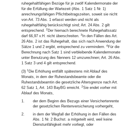
ruhegehaltfähigen Bezüge für je zwölf Kalendermonate der
für die Erfüllung der Wartezeit (Abs. 1 Satz 1 Nr. 1)
anrechnungsfähigen Pflichtbeitragszeiten, soweit sie nicht
von Art. 73 Abs. 1 erfasst werden und nicht als
ruhegehaltfähig berücksichtigt sind; Art. 24 Abs. 2 gilt
2
entsprechend.
Der hiernach berechnete Ruhegehaltssatz
3
darf 66,97 v.H. nicht überschreiten.
In den Fällen des Art.
26 Abs. 2 ist das Ruhegehalt, das sich nach Anwendung der
4
Sätze 1 und 2 ergibt, entsprechend zu vermindern.
Für die
Berechnung nach Satz 1 sind verbleibende Kalendermonate
unter Benutzung des Nenners 12 umzurechnen; Art. 26 Abs.
1 Satz 3 und 4 gilt entsprechend.
1
(3)
Die Erhöhung entfällt spätestens mit Ablauf des
Monats, in dem der Ruhestandsbeamte oder die
Ruhestandsbeamtin die gesetzliche Altersgrenze nach Art.
2
62 Satz 1, Art. 143 BayBG erreicht.
Sie endet vorher mit
Ablauf des Monats,
1.
der dem Beginn des Bezugs einer Versichertenrente
der gesetzlichen Rentenversicherung vorhergeht,
2.
in dem der Wegfall der Erhöhung in den Fällen des
Abs. 1 Nr. 2 Buchst. a mitgeteilt wird, weil keine
Dienstunfähigkeit mehr vorliegt, oder