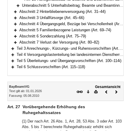
Unterabschnitt 5 Unterhaltsbeitrag; Beamte und Beamtinnen auf Probe und auf Zeit in leitender Funktion (Art. 29–30)
Bereich erweitern
Abschnitt 2 Hinterbliebenenversorgung (Art. 31–44)
Bereich erweitern
Abschnitt 3 Unfallfürsorge (Art. 45–66)
Bereich erweitern
Abschnitt 4 Übergangsgeld, Bezüge bei Verschollenheit (Art. 67–68)
Bereich erweitern
Abschnitt 5 Familienbezogene Leistungen (Art. 69–74)
Bereich erweitern
Abschnitt 6 Sonderzahlung (Art. 75–79)
Bereich erweitern
Abschnitt 7 Verlust der Versorgung (Art. 80–82)
Bereich erweitern
Teil 3 Anrechnungs-, Kürzungs- und Ruhensvorschriften (Art. 83–93)
Bereich erweitern
Teil 4 Versorgungslastenteilung bei landesinternen Dienstherrenwechseln (Art. 94–99a)
Bereich erweitern
Teil 5 Überleitungs- und Übergangsvorschriften (Art. 100–114i)
Bereich erweitern
Teil 6 Schlussvorschriften (Art. 115–118)
Bereich erweitern
Inhalt
BayBeamtVG
Gesamtansicht
Text gilt ab: 01.01.2026
Download
Drucken
Vorheriges
Nächste
Fassung: 05.08.2010
Dokument
Dokume
Art. 27
Vorübergehende Erhöhung des
Ruhegehaltssatzes
(1) Der nach Art. 26 Abs. 1, Art. 28, 53 Abs. 3 oder Art. 103
Abs. 5 bis 7 berechnete Ruhegehaltssatz erhöht sich