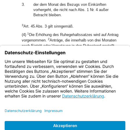
3.
der dem Monat des Bezugs von Einkünften
vorhergeht, die nicht nach Abs. 1 Nr. 4 außer
Betracht bleiben.
3
Art. 45 Abs. 3 gilt sinngemäß.
1
(4)
Die Erhöhung des Ruhegehaltssatzes wird auf Antrag
2
vorgenommen.
Anträge, die innerhalb von drei Monaten
nach Eintritt oder Versetzung in den Ruhestand gestellt
werden, gelten als zum Zeitpunkt des Ruhestandseintritts
3
oder der Ruhestandsversetzung gestellt.
Wird der Antrag
zu einem späteren Zeitpunkt gestellt, so tritt die Erhöhung
vom Beginn des Antragsmonats an ein.
Bayern.de
BayernPortal
Datenschutz
Impressum
Barrierefreiheit
Hilfe