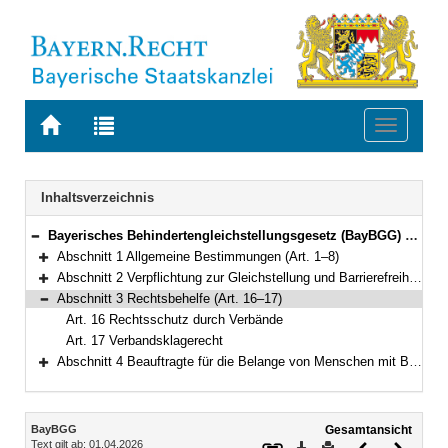
Zur
Zur
Toggle
Startseite
Trefferliste
navigati
von
der
BAYERN.RECHT
letzten
Navigation
Inhaltsverzeichnis
Suche
Bayerisches Behindertengleichstellungsgesetz (BayBGG) Vom 9. Juli 2003 (GVBl. S. 419) BayRS 805-9-A (Art. 1–20)
Bereich reduzieren
Abschnitt 1 Allgemeine Bestimmungen (Art. 1–8)
Bereich erweitern
Abschnitt 2 Verpflichtung zur Gleichstellung und Barrierefreiheit (Art. 9–15)
Bereich erweitern
Abschnitt 3 Rechtsbehelfe (Art. 16–17)
Bereich reduzieren
Art. 16 Rechtsschutz durch Verbände
Art. 17 Verbandsklagerecht
Abschnitt 4 Beauftragte für die Belange von Menschen mit Behinderung; Landesbehindertenrat (Art. 18–20)
Bereich erweitern
Inhalt
BayBGG
Gesamtansicht
Text gilt ab: 01.04.2026
Download
Drucken
Vorheriges
Nächste