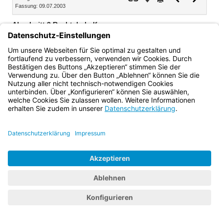
Fassung: 09.07.2003
Dokument
Dokume
Abschnitt 3 Rechtsbehelfe
Art. 16 Rechtsschutz durch Verbände
Art. 17 Verbandsklagerecht
Bayern.de
BayernPortal
Datenschutz
Impressum
Barrierefreiheit
Hilfe
Kontakt
Kontrastwechsel
Schriftgröße