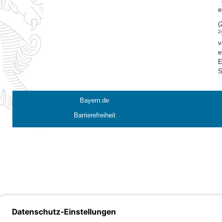
e
(
2
v
e
E
S
Bayern.de
Barrierefreiheit