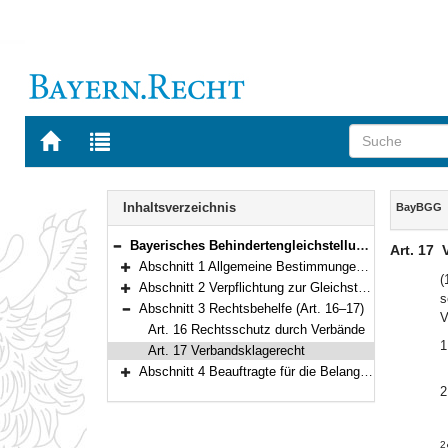
Zur
Zur
Startseite
Trefferliste
von
der
Navigation
BAYERN.RECHT
letzten
Inhalt
Inhaltsverzeichnis
BayBGG
Suche
Bayerisches Behindertengleichstellungsgesetz (BayBGG) Vom 9. Juli 2003 (GVBl. S. 419) BayRS 805-9-A (Art. 1–20)
Art. 17
Bereich reduzieren
Abschnitt 1 Allgemeine Bestimmungen (Art. 1–8)
Bereich erweitern
(
Abschnitt 2 Verpflichtung zur Gleichstellung und Barrierefreiheit (Art. 9–15)
s
Bereich erweitern
Abschnitt 3 Rechtsbehelfe (Art. 16–17)
V
Bereich reduzieren
Art. 16 Rechtsschutz durch Verbände
1
Art. 17 Verbandsklagerecht
Abschnitt 4 Beauftragte für die Belange von Menschen mit Behinderung; Landesbehindertenrat (Art. 18–20)
Bereich erweitern
2
2