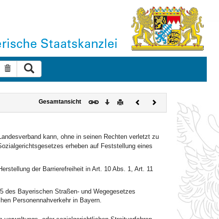
Suche ausführen
Suche zurücksetzen
Download
Drucken
Vorheriges
Nächstes
Gesamtansicht
Dokument
Dokument
andesverband kann, ohne in seinen Rechten verletzt zu
zialgerichtsgesetzes erheben auf Feststellung eines
stellung der Barrierefreiheit in Art. 10 Abs. 1, Art. 11
Satz 5 des Bayerischen Straßen- und Wegegesetzes
ichen Personennahverkehr in Bayern.