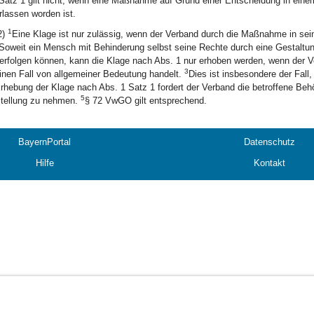
Satz 1 gilt nicht, wenn eine Maßnahme auf Grund einer Entscheidung in einem 
rlassen worden ist.
1
2)
Eine Klage ist nur zulässig, wenn der Verband durch die Maßnahme in se
Soweit ein Mensch mit Behinderung selbst seine Rechte durch eine Gestaltun
erfolgen können, kann die Klage nach Abs. 1 nur erhoben werden, wenn der
3
inen Fall von allgemeiner Bedeutung handelt.
Dies ist insbesondere der Fall,
rhebung der Klage nach Abs. 1 Satz 1 fordert der Verband die betroffene Beh
5
tellung zu nehmen.
§ 72 VwGO gilt entsprechend.
BayernPortal
Datenschutz
Hilfe
Kontakt