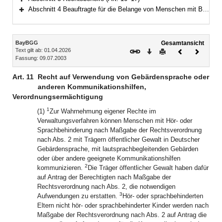
Bereich erweitern
Abschnitt 4 Beauftragte für die Belange von Menschen mit Behinderung; Landesbehindertenrat (Art. 18–20)
Bereich erweitern
Inhalt
BayBGG
Gesamtansicht
Text gilt ab: 01.04.2026
Download
Drucken
Vorheriges
Nächste
Fassung: 09.07.2003
Dokument
Dokume
Art. 11
Recht auf Verwendung von Gebärdensprache oder
anderen Kommunikationshilfen,
Verordnungsermächtigung
1
(1)
Zur Wahrnehmung eigener Rechte im
Verwaltungsverfahren können Menschen mit Hör- oder
Sprachbehinderung nach Maßgabe der Rechtsverordnung
nach Abs. 2 mit Trägern öffentlicher Gewalt in Deutscher
Gebärdensprache, mit lautsprachbegleitenden Gebärden
oder über andere geeignete Kommunikationshilfen
2
kommunizieren.
Die Träger öffentlicher Gewalt haben dafür
auf Antrag der Berechtigten nach Maßgabe der
Rechtsverordnung nach Abs. 2, die notwendigen
3
Aufwendungen zu erstatten.
Hör- oder sprachbehinderten
Eltern nicht hör- oder sprachbehinderter Kinder werden nach
Maßgabe der Rechtsverordnung nach Abs. 2 auf Antrag die