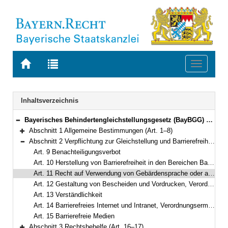
Zur
Zur
Toggle
Startseite
Trefferliste
navigati
von
der
BAYERN.RECHT
letzten
Navigation
Inhaltsverzeichnis
Suche
Bayerisches Behindertengleichstellungsgesetz (BayBGG) Vom 9. Juli 2003 (GVBl. S. 419) BayRS 805-9-A (Art. 1–20)
Bereich reduzieren
Abschnitt 1 Allgemeine Bestimmungen (Art. 1–8)
Bereich erweitern
Abschnitt 2 Verpflichtung zur Gleichstellung und Barrierefreiheit (Art. 9–15)
Bereich reduzieren
Art. 9 Benachteiligungsverbot
Art. 10 Herstellung von Barrierefreiheit in den Bereichen Bau und Verkehr
Art. 11 Recht auf Verwendung von Gebärdensprache oder anderen Kommunikationshilfen, Verordnungsermächtigung
Art. 12 Gestaltung von Bescheiden und Vordrucken, Verordnungsermächtigung
Art. 13 Verständlichkeit
Art. 14 Barrierefreies Internet und Intranet, Verordnungsermächtigung
Art. 15 Barrierefreie Medien
Abschnitt 3 Rechtsbehelfe (Art. 16–17)