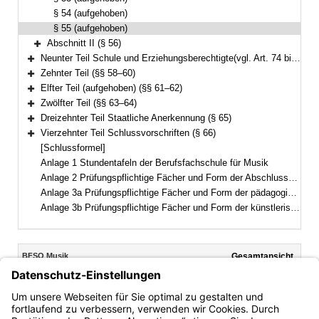
§ 54 (aufgehoben)
§ 55 (aufgehoben)
Abschnitt II (§ 56)
Bereich erweitern
Neunter Teil Schule und Erziehungsberechtigte(vgl. Art. 74 bis 76 BayEUG) (§ 57)
Bereich erweitern
Zehnter Teil (§§ 58–60)
Bereich erweitern
Elfter Teil (aufgehoben) (§§ 61–62)
Bereich erweitern
Zwölfter Teil (§§ 63–64)
Bereich erweitern
Dreizehnter Teil Staatliche Anerkennung (§ 65)
Bereich erweitern
Vierzehnter Teil Schlussvorschriften (§ 66)
Bereich erweitern
[Schlussformel]
Anlage 1 Stundentafeln der Berufsfachschule für Musik
Anlage 2 Prüfungspflichtige Fächer und Form der Abschlussprüfung der zweijährigen Ausbildung
Anlage 3a Prüfungspflichtige Fächer und Form der pädagogischen Zusatzprüfung
Anlage 3b Prüfungspflichtige Fächer und Form der künstlerischen Zusatzprüfung
Inhalt
BFSO Musik
Gesamtansicht
Text gilt ab: 01.08.2025
Download
Drucken
Vorheriges
Nächste
Fassung: 30.09.2008
Dokument
Dokume
§ 55
(aufgehoben)