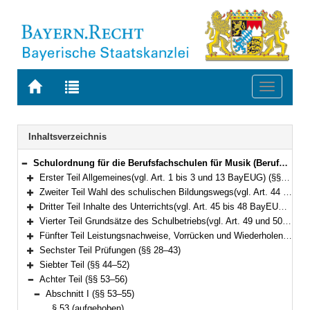
Zur
Zur
Toggle
Startseite
Trefferliste
navigati
von
der
BAYERN.RECHT
letzten
Navigation
Inhaltsverzeichnis
Suche
Schulordnung für die Berufsfachschulen für Musik (Berufsfachschulordnung Musik – BFSO Musik) Vom 30. September 2008 (GVBl. S. 806) BayRS 2236-4-1-3-K (§§ 1–66)
Bereich reduzieren
Erster Teil Allgemeines(vgl. Art. 1 bis 3 und 13 BayEUG) (§§ 1–2)
Bereich erweitern
Zweiter Teil Wahl des schulischen Bildungswegs(vgl. Art. 44 BayEUG) (§§ 3–8)
Bereich erweitern
Dritter Teil Inhalte des Unterrichts(vgl. Art. 45 bis 48 BayEUG) (§§ 9–10)
Bereich erweitern
Vierter Teil Grundsätze des Schulbetriebs(vgl. Art. 49 und 50 BayEUG) (§§ 11–18)
Bereich erweitern
Fünfter Teil Leistungsnachweise, Vorrücken und Wiederholen, Zeugnisse (§§ 19–27)
Bereich erweitern
Sechster Teil Prüfungen (§§ 28–43)
Bereich erweitern
Siebter Teil (§§ 44–52)
Bereich erweitern
Achter Teil (§§ 53–56)
Bereich reduzieren
Abschnitt I (§§ 53–55)
Bereich reduzieren
§ 53 (aufgehoben)