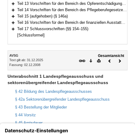
Bereich erweitern
Teil 13 Vorschriften für den Bereich des Opferentschädigungsgesetzes (§§ 134–135)
Bereich erweitern
Teil 14 Vorschriften für den Bereich des Pflegeberufegesetzes (§§ 136–146)
Bereich erweitern
Teil 15 (aufgehoben) (§ 146a)
Bereich erweitern
Teil 16 Vorschriften für den Bereich der finanziellen Ausstattung von Betreuungsvereinen zur Wahrnehmung von Querschnittsaufgaben (§§ 147–153)
Bereich erweitern
Teil 17 Schlussvorschriften (§§ 154–155)
Bereich erweitern
[Schlussformel]
Inhalt
AVSG
Gesamtansicht
Text gilt ab: 31.12.2025
Download
Drucken
Vorheriges
Nächste
Fassung: 02.12.2008
Dokument
Dokume
Unterabschnitt 1 Landespflegeausschuss und
sektorenübergreifender Landespflegeausschuss
§ 42 Bildung des Landespflegeausschusses
§ 42a Sektorenübergreifender Landespflegeausschuss
§ 43 Bestellung der Mitglieder
§ 44 Vorsitz
§ 45 Amtsdauer
§ 46 Amtsführung