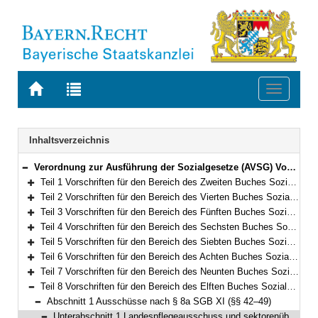
Zur
Zur
Toggle
Startseite
Trefferliste
navigati
von
der
BAYERN.RECHT
letzten
Navigation
Inhaltsverzeichnis
Suche
Verordnung zur Ausführung der Sozialgesetze (AVSG) Vom 2. Dezember 2008 (GVBl. S. 912, 982) BayRS 86-8-A/G (§§ 1–155)
Bereich reduzieren
Teil 1 Vorschriften für den Bereich des Zweiten Buches Sozialgesetzbuch (§§ 1–2)
Bereich erweitern
Teil 2 Vorschriften für den Bereich des Vierten Buches Sozialgesetzbuch – Gemeinsame Vorschriften für die Sozialversicherung – (§§ 5–5f)
Bereich erweitern
Teil 3 Vorschriften für den Bereich des Fünften Buches Sozialgesetzbuch – Gesetzliche Krankenversicherung – (§§ 6–10)
Bereich erweitern
Teil 4 Vorschriften für den Bereich des Sechsten Buches Sozialgesetzbuch – Gesetzliche Rentenversicherung – und für den Bereich des Gesetzes über die Alterssicherung der Landwirte und des Gesetzes zur Förderung der Einstellung der landwirtschaftlichen Erwerbstätigkeit (§§ 11–15)
Bereich erweitern
Teil 5 Vorschriften für den Bereich des Siebten Buches Sozialgesetzbuch – Gesetzliche Unfallversicherung – (§§ 16–21)
Bereich erweitern
Teil 6 Vorschriften für den Bereich des Achten Buches Sozialgesetzbuch – Kinder- und Jugendhilfe – und für weitere Regelungen des Kinder- und Jugendhilferechts (§§ 22–40f)
Bereich erweitern
Teil 7 Vorschriften für den Bereich des Neunten Buches Sozialgesetzbuch – Rehabilitation und Teilhabe Menschen mit Behinderungen – (§§ 41–41h)
Bereich erweitern
Teil 8 Vorschriften für den Bereich des Elften Buches Sozialgesetzbuch – Soziale Pflegeversicherung – (§§ 42–94)
Bereich reduzieren
Abschnitt 1 Ausschüsse nach § 8a SGB XI (§§ 42–49)
Bereich reduzieren
Unterabschnitt 1 Landespflegeausschuss und sektorenübergreifender Landespflegeausschuss (§§ 42–48)