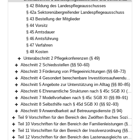
Bereich reduzieren
§ 42 Bildung des Landespflegeausschusses
§ 42a Sektorenübergreifender Landespflegeausschuss
§ 43 Bestellung der Mitglieder
§ 44 Vorsitz
§ 45 Amtsdauer
§ 46 Amtsführung
§ 47 Verfahren
§ 48 Kosten
Unterabschnitt 2 Pflegekonferenzen (§ 49)
Bereich erweitern
Abschnitt 2 Schiedsstellen (§§ 50–60)
Bereich erweitern
Abschnitt 3 Förderung von Pflegeeinrichtungen (§§ 68–73)
Bereich erweitern
Abschnitt 4 Gesondert berechenbare Investitionsaufwendungen (§§ 74–79)
Bereich erweitern
Abschnitt 5 Angebote zur Unterstützung im Alltag (§§ 80–85)
Bereich erweitern
Abschnitt 6 Ehrenamtliche Strukturen nach § 45c SGB XI (§§ 86–88)
Bereich erweitern
Abschnitt 7 Modellvorhaben nach § 45c SGB XI (§§ 89–91)
Bereich erweitern
Abschnitt 8 Selbsthilfe nach § 45d SGB XI (§§ 92–93)
Bereich erweitern
Abschnitt 9 Anwendbarkeit auf Betreuungsdienste (§ 94)
Bereich erweitern
Teil 9 Vorschriften für den Bereich des Zwölften Buches Sozialgesetzbuch – Sozialhilfe – (§§ 98–101)
Bereich erweitern
Teil 10 Vorschriften für den Bereich der Familienleistungen (§§ 102–103)
Bereich erweitern
Teil 11 Vorschriften für den Bereich der Insolvenzordnung (§§ 104–113)
Bereich erweitern
Teil 12 Vorschriften für den Bereich des Lastenausgleichs und des Flüchtlingswesens (§§ 114–133a)