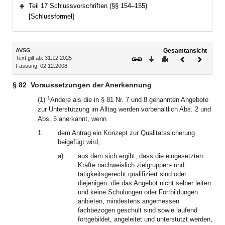
Bereich erweitern
Teil 17 Schlussvorschriften (§§ 154–155)
Bereich erweitern
[Schlussformel]
Inhalt
AVSG
Gesamtansicht
Text gilt ab: 31.12.2025
Download
Drucken
Vorheriges
Nächste
Fassung: 02.12.2008
Dokument
Dokume
§ 82
Voraussetzungen der Anerkennung
1
(1)
Andere als die in § 81 Nr. 7 und 8 genannten Angebote
zur Unterstützung im Alltag werden vorbehaltlich Abs. 2 und
Abs. 5 anerkannt, wenn
1.
dem Antrag ein Konzept zur Qualitätssicherung
beigefügt wird,
a)
aus dem sich ergibt, dass die eingesetzten
Kräfte nachweislich zielgruppen- und
tätigkeitsgerecht qualifiziert sind oder
diejenigen, die das Angebot nicht selber leiten
und keine Schulungen oder Fortbildungen
anbieten, mindestens angemessen
fachbezogen geschult sind sowie laufend
fortgebildet, angeleitet und unterstützt werden,