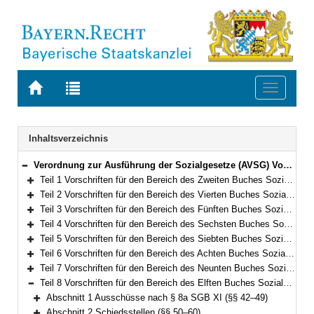
Zur
Zur
Toggle
Startseite
Trefferliste
navigati
von
der
BAYERN.RECHT
letzten
Navigation
Inhaltsverzeichnis
Suche
Verordnung zur Ausführung der Sozialgesetze (AVSG) Vom 2. Dezember 2008 (GVBl. S. 912, 982) BayRS 86-8-A/G (§§ 1–155)
Bereich reduzieren
Teil 1 Vorschriften für den Bereich des Zweiten Buches Sozialgesetzbuch (§§ 1–2)
Bereich erweitern
Teil 2 Vorschriften für den Bereich des Vierten Buches Sozialgesetzbuch – Gemeinsame Vorschriften für die Sozialversicherung – (§§ 5–5f)
Bereich erweitern
Teil 3 Vorschriften für den Bereich des Fünften Buches Sozialgesetzbuch – Gesetzliche Krankenversicherung – (§§ 6–10)
Bereich erweitern
Teil 4 Vorschriften für den Bereich des Sechsten Buches Sozialgesetzbuch – Gesetzliche Rentenversicherung – und für den Bereich des Gesetzes über die Alterssicherung der Landwirte und des Gesetzes zur Förderung der Einstellung der landwirtschaftlichen Erwerbstätigkeit (§§ 11–15)
Bereich erweitern
Teil 5 Vorschriften für den Bereich des Siebten Buches Sozialgesetzbuch – Gesetzliche Unfallversicherung – (§§ 16–21)
Bereich erweitern
Teil 6 Vorschriften für den Bereich des Achten Buches Sozialgesetzbuch – Kinder- und Jugendhilfe – und für weitere Regelungen des Kinder- und Jugendhilferechts (§§ 22–40f)
Bereich erweitern
Teil 7 Vorschriften für den Bereich des Neunten Buches Sozialgesetzbuch – Rehabilitation und Teilhabe Menschen mit Behinderungen – (§§ 41–41h)
Bereich erweitern
Teil 8 Vorschriften für den Bereich des Elften Buches Sozialgesetzbuch – Soziale Pflegeversicherung – (§§ 42–94)
Bereich reduzieren
Abschnitt 1 Ausschüsse nach § 8a SGB XI (§§ 42–49)
Bereich erweitern
Abschnitt 2 Schiedsstellen (§§ 50–60)