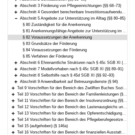
Bereich erweitern
Abschnitt 3 Förderung von Pflegeeinrichtungen (§§ 68–73)
Bereich erweitern
Abschnitt 4 Gesondert berechenbare Investitionsaufwendungen (§§ 74–79)
Bereich erweitern
Abschnitt 5 Angebote zur Unterstützung im Alltag (§§ 80–85)
Bereich reduzieren
§ 80 Zuständigkeit für die Anerkennung
§ 81 Anerkennungsfähige Angebote zur Unterstützung im Alltag
§ 82 Voraussetzungen der Anerkennung
§ 83 Grundsätze der Förderung
§ 84 Voraussetzungen der Förderung
§ 85 Verfahren der Förderung
Abschnitt 6 Ehrenamtliche Strukturen nach § 45c SGB XI (§§ 86–88)
Bereich erweitern
Abschnitt 7 Modellvorhaben nach § 45c SGB XI (§§ 89–91)
Bereich erweitern
Abschnitt 8 Selbsthilfe nach § 45d SGB XI (§§ 92–93)
Bereich erweitern
Abschnitt 9 Anwendbarkeit auf Betreuungsdienste (§ 94)
Bereich erweitern
Teil 9 Vorschriften für den Bereich des Zwölften Buches Sozialgesetzbuch – Sozialhilfe – (§§ 98–101)
Bereich erweitern
Teil 10 Vorschriften für den Bereich der Familienleistungen (§§ 102–103)
Bereich erweitern
Teil 11 Vorschriften für den Bereich der Insolvenzordnung (§§ 104–113)
Bereich erweitern
Teil 12 Vorschriften für den Bereich des Lastenausgleichs und des Flüchtlingswesens (§§ 114–133a)
Bereich erweitern
Teil 13 Vorschriften für den Bereich des Opferentschädigungsgesetzes (§§ 134–135)
Bereich erweitern
Teil 14 Vorschriften für den Bereich des Pflegeberufegesetzes (§§ 136–146)
Bereich erweitern
Teil 15 (aufgehoben) (§ 146a)
Bereich erweitern
Teil 16 Vorschriften für den Bereich der finanziellen Ausstattung von Betreuungsvereinen zur Wahrnehmung von Querschnittsaufgaben (§§ 147–153)