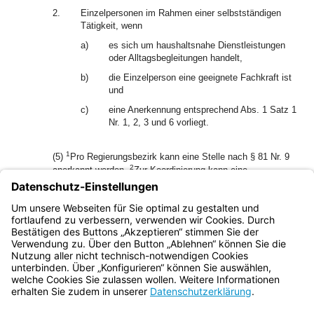
2.
Einzelpersonen im Rahmen einer selbstständigen
Tätigkeit, wenn
a)
es sich um haushaltsnahe Dienstleistungen
oder Alltagsbegleitungen handelt,
b)
die Einzelperson eine geeignete Fachkraft ist
und
c)
eine Anerkennung entsprechend Abs. 1 Satz 1
Nr. 1, 2, 3 und 6 vorliegt.
1
(5)
Pro Regierungsbezirk kann eine Stelle nach § 81 Nr. 9
2
anerkannt werden.
Zur Koordinierung kann eine
zusätzliche, landesweit agierende Stelle nach § 81 Nr. 9
3
anerkannt werden.
Die Anerkennung erfolgt befristet auf
längstens drei Jahre, eine erneute Anerkennung im
Anschluss ist möglich.
Bayern.de
BayernPortal
Datenschutz