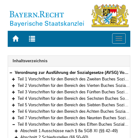
Zur
Zur
Toggle
Startseite
Trefferliste
navigati
von
der
BAYERN.RECHT
letzten
Navigation
Inhaltsverzeichnis
Suche
Verordnung zur Ausführung der Sozialgesetze (AVSG) Vom 2. Dezember 2008 (GVBl. S. 912, 982) BayRS 86-8-A/G (§§ 1–155)
Bereich reduzieren
Teil 1 Vorschriften für den Bereich des Zweiten Buches Sozialgesetzbuch (§§ 1–2)
Bereich erweitern
Teil 2 Vorschriften für den Bereich des Vierten Buches Sozialgesetzbuch – Gemeinsame Vorschriften für die Sozialversicherung – (§§ 5–5f)
Bereich erweitern
Teil 3 Vorschriften für den Bereich des Fünften Buches Sozialgesetzbuch – Gesetzliche Krankenversicherung – (§§ 6–10)
Bereich erweitern
Teil 4 Vorschriften für den Bereich des Sechsten Buches Sozialgesetzbuch – Gesetzliche Rentenversicherung – und für den Bereich des Gesetzes über die Alterssicherung der Landwirte und des Gesetzes zur Förderung der Einstellung der landwirtschaftlichen Erwerbstätigkeit (§§ 11–15)
Bereich erweitern
Teil 5 Vorschriften für den Bereich des Siebten Buches Sozialgesetzbuch – Gesetzliche Unfallversicherung – (§§ 16–21)
Bereich erweitern
Teil 6 Vorschriften für den Bereich des Achten Buches Sozialgesetzbuch – Kinder- und Jugendhilfe – und für weitere Regelungen des Kinder- und Jugendhilferechts (§§ 22–40f)
Bereich erweitern
Teil 7 Vorschriften für den Bereich des Neunten Buches Sozialgesetzbuch – Rehabilitation und Teilhabe Menschen mit Behinderungen – (§§ 41–41h)
Bereich erweitern
Teil 8 Vorschriften für den Bereich des Elften Buches Sozialgesetzbuch – Soziale Pflegeversicherung – (§§ 42–94)
Bereich reduzieren
Abschnitt 1 Ausschüsse nach § 8a SGB XI (§§ 42–49)
Bereich erweitern
Abschnitt 2 Schiedsstellen (§§ 50–60)