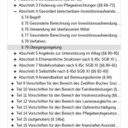
Bereich erweitern
Abschnitt 3 Förderung von Pflegeeinrichtungen (§§ 68–73)
Bereich erweitern
Abschnitt 4 Gesondert berechenbare Investitionsaufwendungen (§§ 74–79)
Bereich reduzieren
§ 74 Begriff
§ 75 Gesonderte Berechnung von Investitionsaufwendungen
§ 76 Verwendung der überlassenen Mittel
§ 77 Gesonderte Berechnung von Investitionsaufwendungen bei Pflegediensten
§ 78 Verfahren
§ 79 Übergangsregelung
Abschnitt 5 Angebote zur Unterstützung im Alltag (§§ 80–85)
Bereich erweitern
Abschnitt 6 Ehrenamtliche Strukturen nach § 45c SGB XI (§§ 86–88)
Bereich erweitern
Abschnitt 7 Modellvorhaben nach § 45c SGB XI (§§ 89–91)
Bereich erweitern
Abschnitt 8 Selbsthilfe nach § 45d SGB XI (§§ 92–93)
Bereich erweitern
Abschnitt 9 Anwendbarkeit auf Betreuungsdienste (§ 94)
Bereich erweitern
Teil 9 Vorschriften für den Bereich des Zwölften Buches Sozialgesetzbuch – Sozialhilfe – (§§ 98–101)
Bereich erweitern
Teil 10 Vorschriften für den Bereich der Familienleistungen (§§ 102–103)
Bereich erweitern
Teil 11 Vorschriften für den Bereich der Insolvenzordnung (§§ 104–113)
Bereich erweitern
Teil 12 Vorschriften für den Bereich des Lastenausgleichs und des Flüchtlingswesens (§§ 114–133a)
Bereich erweitern
Teil 13 Vorschriften für den Bereich des Opferentschädigungsgesetzes (§§ 134–135)
Bereich erweitern
Teil 14 Vorschriften für den Bereich des Pflegeberufegesetzes (§§ 136–146)
Bereich erweitern
Teil 15 (aufgehoben) (§ 146a)
Bereich erweitern
Teil 16 Vorschriften für den Bereich der finanziellen Ausstattung von Betreuungsvereinen zur Wahrnehmung von Querschnittsaufgaben (§§ 147–153)