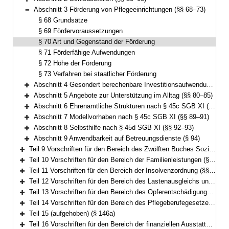
Bereich erweitern
Abschnitt 3 Förderung von Pflegeeinrichtungen (§§ 68–73)
Bereich reduzieren
§ 68 Grundsätze
§ 69 Fördervoraussetzungen
§ 70 Art und Gegenstand der Förderung
§ 71 Förderfähige Aufwendungen
§ 72 Höhe der Förderung
§ 73 Verfahren bei staatlicher Förderung
Abschnitt 4 Gesondert berechenbare Investitionsaufwendungen (§§ 74–79)
Bereich erweitern
Abschnitt 5 Angebote zur Unterstützung im Alltag (§§ 80–85)
Bereich erweitern
Abschnitt 6 Ehrenamtliche Strukturen nach § 45c SGB XI (§§ 86–88)
Bereich erweitern
Abschnitt 7 Modellvorhaben nach § 45c SGB XI (§§ 89–91)
Bereich erweitern
Abschnitt 8 Selbsthilfe nach § 45d SGB XI (§§ 92–93)
Bereich erweitern
Abschnitt 9 Anwendbarkeit auf Betreuungsdienste (§ 94)
Bereich erweitern
Teil 9 Vorschriften für den Bereich des Zwölften Buches Sozialgesetzbuch – Sozialhilfe – (§§ 98–101)
Bereich erweitern
Teil 10 Vorschriften für den Bereich der Familienleistungen (§§ 102–103)
Bereich erweitern
Teil 11 Vorschriften für den Bereich der Insolvenzordnung (§§ 104–113)
Bereich erweitern
Teil 12 Vorschriften für den Bereich des Lastenausgleichs und des Flüchtlingswesens (§§ 114–133a)
Bereich erweitern
Teil 13 Vorschriften für den Bereich des Opferentschädigungsgesetzes (§§ 134–135)
Bereich erweitern
Teil 14 Vorschriften für den Bereich des Pflegeberufegesetzes (§§ 136–146)
Bereich erweitern
Teil 15 (aufgehoben) (§ 146a)
Bereich erweitern
Teil 16 Vorschriften für den Bereich der finanziellen Ausstattung von Betreuungsvereinen zur Wahrnehmung von Querschnittsaufgaben (§§ 147–153)