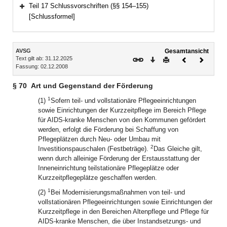
Bereich erweitern
Teil 17 Schlussvorschriften (§§ 154–155)
Bereich erweitern
[Schlussformel]
Inhalt
AVSG
Gesamtansicht
Text gilt ab: 31.12.2025
Download
Drucken
Vorheriges
Nächste
Fassung: 02.12.2008
Dokument
Dokume
§ 70
Art und Gegenstand der Förderung
1
(1)
Sofern teil- und vollstationäre Pflegeeinrichtungen
sowie Einrichtungen der Kurzzeitpflege im Bereich Pflege
für AIDS-kranke Menschen von den Kommunen gefördert
werden, erfolgt die Förderung bei Schaffung von
Pflegeplätzen durch Neu- oder Umbau mit
2
Investitionspauschalen (Festbeträge).
Das Gleiche gilt,
wenn durch alleinige Förderung der Erstausstattung der
Inneneinrichtung teilstationäre Pflegeplätze oder
Kurzzeitpflegeplätze geschaffen werden.
1
(2)
Bei Modernisierungsmaßnahmen von teil- und
vollstationären Pflegeeinrichtungen sowie Einrichtungen der
Kurzzeitpflege in den Bereichen Altenpflege und Pflege für
AIDS-kranke Menschen, die über Instandsetzungs- und