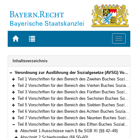
Zur
Zur
Toggle
Startseite
Trefferliste
navigati
von
der
BAYERN.RECHT
letzten
Navigation
Inhaltsverzeichnis
Suche
Verordnung zur Ausführung der Sozialgesetze (AVSG) Vom 2. Dezember 2008 (GVBl. S. 912, 982) BayRS 86-8-A/G (§§ 1–155)
Bereich reduzieren
Teil 1 Vorschriften für den Bereich des Zweiten Buches Sozialgesetzbuch (§§ 1–2)
Bereich erweitern
Teil 2 Vorschriften für den Bereich des Vierten Buches Sozialgesetzbuch – Gemeinsame Vorschriften für die Sozialversicherung – (§§ 5–5f)
Bereich erweitern
Teil 3 Vorschriften für den Bereich des Fünften Buches Sozialgesetzbuch – Gesetzliche Krankenversicherung – (§§ 6–10)
Bereich erweitern
Teil 4 Vorschriften für den Bereich des Sechsten Buches Sozialgesetzbuch – Gesetzliche Rentenversicherung – und für den Bereich des Gesetzes über die Alterssicherung der Landwirte und des Gesetzes zur Förderung der Einstellung der landwirtschaftlichen Erwerbstätigkeit (§§ 11–15)
Bereich erweitern
Teil 5 Vorschriften für den Bereich des Siebten Buches Sozialgesetzbuch – Gesetzliche Unfallversicherung – (§§ 16–21)
Bereich erweitern
Teil 6 Vorschriften für den Bereich des Achten Buches Sozialgesetzbuch – Kinder- und Jugendhilfe – und für weitere Regelungen des Kinder- und Jugendhilferechts (§§ 22–40f)
Bereich erweitern
Teil 7 Vorschriften für den Bereich des Neunten Buches Sozialgesetzbuch – Rehabilitation und Teilhabe Menschen mit Behinderungen – (§§ 41–41h)
Bereich erweitern
Teil 8 Vorschriften für den Bereich des Elften Buches Sozialgesetzbuch – Soziale Pflegeversicherung – (§§ 42–94)
Bereich reduzieren
Abschnitt 1 Ausschüsse nach § 8a SGB XI (§§ 42–49)
Bereich erweitern
Abschnitt 2 Schiedsstellen (§§ 50–60)