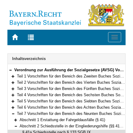
Zur
Zur
Toggle
Startseite
Trefferliste
navigati
von
der
BAYERN.RECHT
letzten
Navigation
Inhaltsverzeichnis
Suche
Verordnung zur Ausführung der Sozialgesetze (AVSG) Vom 2. Dezember 2008 (GVBl. S. 912, 982) BayRS 86-8-A/G (§§ 1–155)
Bereich reduzieren
Teil 1 Vorschriften für den Bereich des Zweiten Buches Sozialgesetzbuch (§§ 1–2)
Bereich erweitern
Teil 2 Vorschriften für den Bereich des Vierten Buches Sozialgesetzbuch – Gemeinsame Vorschriften für die Sozialversicherung – (§§ 5–5f)
Bereich erweitern
Teil 3 Vorschriften für den Bereich des Fünften Buches Sozialgesetzbuch – Gesetzliche Krankenversicherung – (§§ 6–10)
Bereich erweitern
Teil 4 Vorschriften für den Bereich des Sechsten Buches Sozialgesetzbuch – Gesetzliche Rentenversicherung – und für den Bereich des Gesetzes über die Alterssicherung der Landwirte und des Gesetzes zur Förderung der Einstellung der landwirtschaftlichen Erwerbstätigkeit (§§ 11–15)
Bereich erweitern
Teil 5 Vorschriften für den Bereich des Siebten Buches Sozialgesetzbuch – Gesetzliche Unfallversicherung – (§§ 16–21)
Bereich erweitern
Teil 6 Vorschriften für den Bereich des Achten Buches Sozialgesetzbuch – Kinder- und Jugendhilfe – und für weitere Regelungen des Kinder- und Jugendhilferechts (§§ 22–40f)
Bereich erweitern
Teil 7 Vorschriften für den Bereich des Neunten Buches Sozialgesetzbuch – Rehabilitation und Teilhabe Menschen mit Behinderungen – (§§ 41–41h)
Bereich reduzieren
Abschnitt 1 Erstattung der Fahrgeldausfälle (§ 41)
Bereich erweitern
Abschnitt 2 Schiedsstelle in der Eingliederungshilfe (§§ 41a–41e)
Bereich reduzieren
§ 41a Schiedsstelle nach § 133 SGB IX