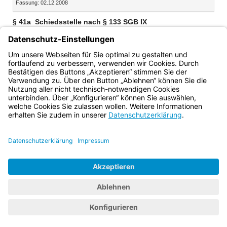
Fassung: 02.12.2008
Dokument
Dokume
§ 41a
Schiedsstelle nach § 133 SGB IX
1
Bei der Regierung von Niederbayern besteht eine
2
Schiedsstelle nach § 133 SGB IX.
Für sie gelten die §§ 35
bis 40f entsprechend, soweit nicht in diesem Abschnitt
Abweichendes geregelt ist.
Bayern.de
BayernPortal
Datenschutz
Impressum
Barrierefreiheit
Hilfe
Kontakt
Kontrastwechsel
Schriftgröße