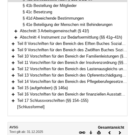
§ 41b Bestellung der Mitglieder
§ 41c Besetzung
§ 41d Abweichende Bestimmungen
§ 41e Beteiligung der Menschen mit Behinderungen
Abschnitt 3 Arbeitsgemeinschaft (§ 41f)
Bereich erweitern
Abschnitt 4 Instrument zur Bedarfsermittlung (§§ 41g–41h)
Bereich erweitern
Teil 8 Vorschriften für den Bereich des Elften Buches Sozialgesetzbuch – Soziale Pflegeversicherung – (§§ 42–94)
Bereich erweitern
Teil 9 Vorschriften für den Bereich des Zwölften Buches Sozialgesetzbuch – Sozialhilfe – (§§ 98–101)
Bereich erweitern
Teil 10 Vorschriften für den Bereich der Familienleistungen (§§ 102–103)
Bereich erweitern
Teil 11 Vorschriften für den Bereich der Insolvenzordnung (§§ 104–113)
Bereich erweitern
Teil 12 Vorschriften für den Bereich des Lastenausgleichs und des Flüchtlingswesens (§§ 114–133a)
Bereich erweitern
Teil 13 Vorschriften für den Bereich des Opferentschädigungsgesetzes (§§ 134–135)
Bereich erweitern
Teil 14 Vorschriften für den Bereich des Pflegeberufegesetzes (§§ 136–146)
Bereich erweitern
Teil 15 (aufgehoben) (§ 146a)
Bereich erweitern
Teil 16 Vorschriften für den Bereich der finanziellen Ausstattung von Betreuungsvereinen zur Wahrnehmung von Querschnittsaufgaben (§§ 147–153)
Bereich erweitern
Teil 17 Schlussvorschriften (§§ 154–155)
Bereich erweitern
[Schlussformel]
Inhalt
AVSG
Gesamtansicht
Text gilt ab: 31.12.2025
Download
Drucken
Vorheriges
Nächste