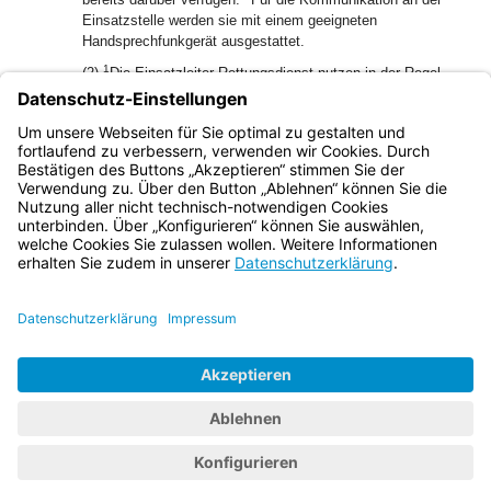
Einsatzstelle werden sie mit einem geeigneten
Handsprechfunkgerät ausgestattet.
1
(2)
Die Einsatzleiter Rettungsdienst nutzen in der Regel
das Einsatzfahrzeug eines Durchführenden des
2
Rettungsdienstes.
Dieses Einsatzfahrzeug ist mit einer
tragbaren BOS-Funkausrüstung und einem Notfallrucksack
auszustatten.
Bayern.de
BayernPortal
Datenschutz
Impressum
Barrierefreiheit
Hilfe
Kontakt
Kontrastwechsel
Schriftgröße