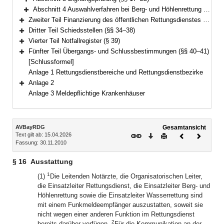
Bereich erweitern
Abschnitt 4 Auswahlverfahren bei Berg- und Höhlenrettung oder Wasserrettung (§ 24)
Bereich erweitern
Zweiter Teil Finanzierung des öffentlichen Rettungsdienstes (§§ 25–33)
Bereich erweitern
Dritter Teil Schiedsstellen (§§ 34–38)
Bereich erweitern
Vierter Teil Notfallregister (§ 39)
Bereich erweitern
Fünfter Teil Übergangs- und Schlussbestimmungen (§§ 40–41)
Bereich erweitern
[Schlussformel]
Anlage 1 Rettungsdienstbereiche und Rettungsdienstbezirke
Anlage 2
Bereich erweitern
Anlage 3 Meldepflichtige Krankenhäuser
Inhalt
AVBayRDG
Gesamtansicht
Text gilt ab: 15.04.2026
Download
Drucken
Vorheriges
Nächste
Fassung: 30.11.2010
Dokument
Dokume
§ 16
Ausstattung
1
(1)
Die Leitenden Notärzte, die Organisatorischen Leiter,
die Einsatzleiter Rettungsdienst, die Einsatzleiter Berg- und
Höhlenrettung sowie die Einsatzleiter Wasserrettung sind
mit einem Funkmeldeempfänger auszustatten, soweit sie
nicht wegen einer anderen Funktion im Rettungsdienst
2
bereits darüber verfügen.
Für die Kommunikation an der