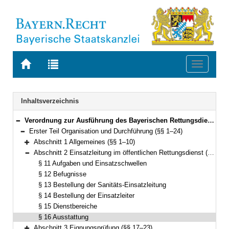
Zur
Zur
Toggle
Startseite
Trefferliste
navigati
von
der
BAYERN.RECHT
letzten
Navigation
Inhaltsverzeichnis
Suche
Verordnung zur Ausführung des Bayerischen Rettungsdienstgesetzes (AVBayRDG) Vom 30. November 2010 (GVBl. S. 786) BayRS 215-5-1-5-I (§§ 1–41)
Bereich reduzieren
Erster Teil Organisation und Durchführung (§§ 1–24)
Bereich reduzieren
Abschnitt 1 Allgemeines (§§ 1–10)
Bereich erweitern
Abschnitt 2 Einsatzleitung im öffentlichen Rettungsdienst (§§ 11–16)
Bereich reduzieren
§ 11 Aufgaben und Einsatzschwellen
§ 12 Befugnisse
§ 13 Bestellung der Sanitäts-Einsatzleitung
§ 14 Bestellung der Einsatzleiter
§ 15 Dienstbereiche
§ 16 Ausstattung
Abschnitt 3 Eignungsprüfung (§§ 17–23)