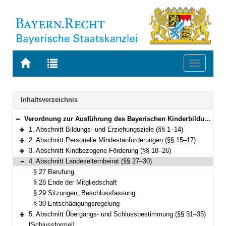
Zur
Zur
Toggle
Startseite
Trefferliste
navigati
von
der
BAYERN.RECHT
letzten
Navigation
Inhaltsverzeichnis
Suche
Verordnung zur Ausführung des Bayerischen Kinderbildungs- und -betreuungsgesetzes (Kinderbildungsverordnung – AVBayKiBiG) Vom 5. Dezember 2005 (GVBl. S. 633) BayRS 2231-1-1-A (§§ 1–35)
Bereich reduzieren
1. Abschnitt Bildungs- und Erziehungsziele (§§ 1–14)
Bereich erweitern
2. Abschnitt Personelle Mindestanforderungen (§§ 15–17)
Bereich erweitern
3. Abschnitt Kindbezogene Förderung (§§ 18–26)
Bereich erweitern
4. Abschnitt Landeselternbeirat (§§ 27–30)
Bereich reduzieren
§ 27 Berufung
§ 28 Ende der Mitgliedschaft
§ 29 Sitzungen; Beschlussfassung
§ 30 Entschädigungsregelung
5. Abschnitt Übergangs- und Schlussbestimmung (§§ 31–35)
Bereich erweitern
[Schlussformel]