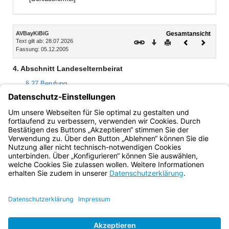
Inhalt
AVBayKiBiG
Gesamtansicht
Text gilt ab: 28.07.2026
Download
Drucken
Vorheriges
Nächste
Fassung: 05.12.2005
Dokument
Dokume
4. Abschnitt Landeselternbeirat
§ 27 Berufung
§ 28 Ende der Mitgliedschaft
§ 29 Sitzungen; Beschlussfassung
§ 30 Entschädigungsregelung
Bayern.de
BayernPortal
Datenschutz
Impressum
Barrierefreiheit