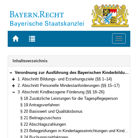
Zur
Zur
Toggle
Startseite
Trefferliste
navigati
von
der
BAYERN.RECHT
letzten
Navigation
Inhaltsverzeichnis
Suche
Verordnung zur Ausführung des Bayerischen Kinderbildungs- und -betreuungsgesetzes (Kinderbildungsverordnung – AVBayKiBiG) Vom 5. Dezember 2005 (GVBl. S. 633) BayRS 2231-1-1-A (§§ 1–35)
Bereich reduzieren
1. Abschnitt Bildungs- und Erziehungsziele (§§ 1–14)
Bereich erweitern
2. Abschnitt Personelle Mindestanforderungen (§§ 15–17)
Bereich erweitern
3. Abschnitt Kindbezogene Förderung (§§ 18–26)
Bereich reduzieren
§ 18 Zusätzliche Leistungen für die Tagespflegeperson
§ 19 Antragsverfahren
§ 20 Basiswert und Qualitätsbonus
§ 21 Beitragszuschuss
§ 22 Abschlagszahlungen
§ 23 Belegprüfungen in Kindertageseinrichtungen und Kindertagespflege; Rücknahme-, Widerrufs- und Vollstreckungsverfahren
§ 24 Buchungszeitfaktoren