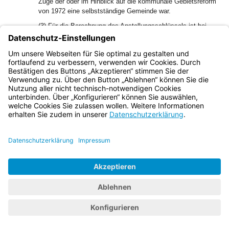
Zuge der oder im Hinblick auf die kommunale Gebietsreform
von 1972 eine selbstständige Gemeinde war.
(3) Für die Berechnung des Anstellungsschlüssels ist bei
Kindertageseinrichtungen im ländlichen Raum im Sinn des
Art. 24 BayKiBiG auf die Zahl, Gewichtungsfaktoren und
Buchungszeiten der tatsächlich betreuten Kinder
abzustellen.
Bayern.de
BayernPortal
Datenschutz
Impressum
Barrierefreiheit
Hilfe
Kontakt
Kontrastwechsel
Schriftgröße