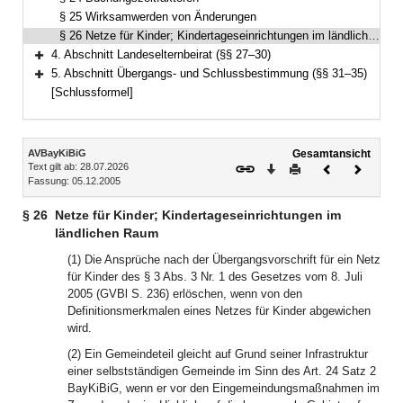
§ 25 Wirksamwerden von Änderungen
§ 26 Netze für Kinder; Kindertageseinrichtungen im ländlichen Raum
4. Abschnitt Landeselternbeirat (§§ 27–30)
Bereich erweitern
5. Abschnitt Übergangs- und Schlussbestimmung (§§ 31–35)
Bereich erweitern
[Schlussformel]
Inhalt
AVBayKiBiG
Gesamtansicht
Text gilt ab: 28.07.2026
Download
Drucken
Vorheriges
Nächste
Fassung: 05.12.2005
Dokument
Dokume
§ 26
Netze für Kinder; Kindertageseinrichtungen im
ländlichen Raum
(1) Die Ansprüche nach der Übergangsvorschrift für ein Netz
für Kinder des § 3 Abs. 3 Nr. 1 des Gesetzes vom 8. Juli
2005 (GVBl S. 236) erlöschen, wenn von den
Definitionsmerkmalen eines Netzes für Kinder abgewichen
wird.
(2) Ein Gemeindeteil gleicht auf Grund seiner Infrastruktur
einer selbstständigen Gemeinde im Sinn des Art. 24 Satz 2
BayKiBiG, wenn er vor den Eingemeindungsmaßnahmen im