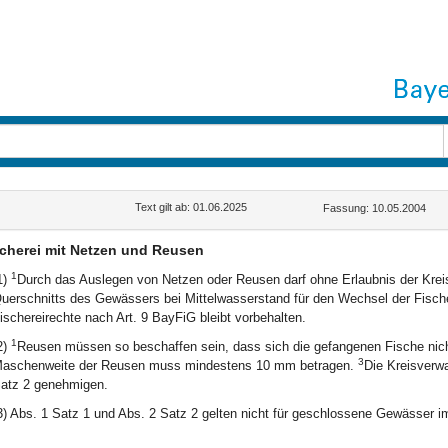
G
Text gilt ab: 01.06.2025
Fassung: 10.05.2004
cherei mit Netzen und Reusen
1
1)
Durch das Auslegen von Netzen oder Reusen darf ohne Erlaubnis der Kreis
uerschnitts des Gewässers bei Mittelwasserstand für den Wechsel der Fisch
ischereirechte nach Art. 9 BayFiG bleibt vorbehalten.
1
2)
Reusen müssen so beschaffen sein, dass sich die gefangenen Fische nic
3
aschenweite der Reusen muss mindestens 10 mm betragen.
Die Kreisverw
atz 2 genehmigen.
3) Abs. 1 Satz 1 und Abs. 2 Satz 2 gelten nicht für geschlossene Gewässer im