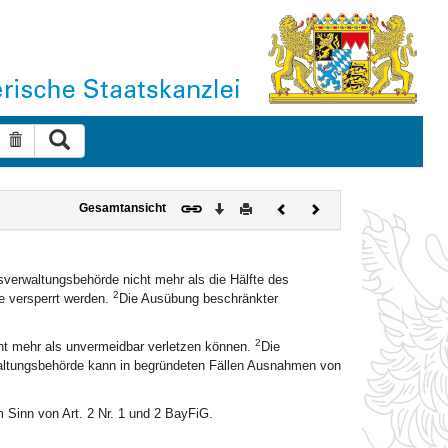
Suche ausführen
Suche zurücksetzen
Download
Drucken
Vorheriges
Nächstes
Gesamtansicht
Dokument
Dokument
verwaltungsbehörde nicht mehr als die Hälfte des
2
e versperrt werden.
Die Ausübung beschränkter
2
ht mehr als unvermeidbar verletzen können.
Die
altungsbehörde kann in begründeten Fällen Ausnahmen von
 Sinn von Art. 2 Nr. 1 und 2 BayFiG.