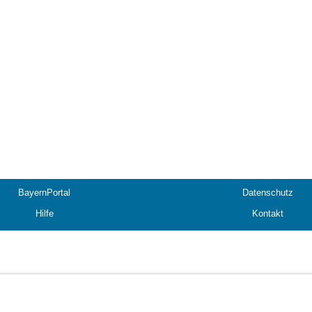
BayernPortal
Datenschutz
Hilfe
Kontakt