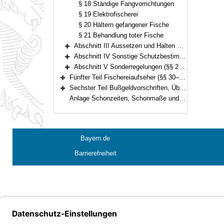
§ 18 Ständige Fangvorrichtungen
§ 19 Elektrofischerei
§ 20 Hältern gefangener Fische
§ 21 Behandlung toter Fische
Abschnitt III Aussetzen und Halten von Fischen (§§ 22–23)
Bereich erweitern
Abschnitt IV Sonstige Schutzbestimmungen (§§ 24–27)
Bereich erweitern
Abschnitt V Sonderregelungen (§§ 28–29)
Bereich erweitern
Fünfter Teil Fischereiaufseher (§§ 30–31)
Bereich erweitern
Sechster Teil Bußgeldvorschriften, Übergangs- und Schlussbestimmungen (§§ 32–33)
Bereich erweitern
Anlage Schonzeiten, Schonmaße und räumlicher Geltungsbereich
Bayern.de
Barrierefreiheit