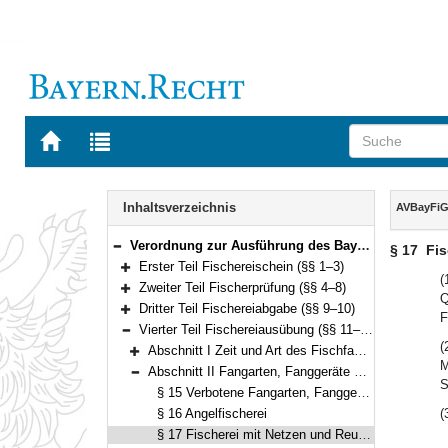
Zur
Zur
Startseite
Trefferliste
von
der
Navigation
BAYERN.RECHT
letzten
Inhalt
Inhaltsverzeichnis
AVBayFi
Suche
Verordnung zur Ausführung des Bayerischen Fischereigesetzes (AVBayFiG) in der Fassung der Bekanntmachung vom 10. Mai 2004 (GVBl. S. 177, 270) BayRS 793-3-L (§§ 1–33)
§ 17
Fis
Bereich reduzieren
Erster Teil Fischereischein (§§ 1–3)
Bereich erweitern
(
Zweiter Teil Fischerprüfung (§§ 4–8)
Q
Bereich erweitern
Dritter Teil Fischereiabgabe (§§ 9–10)
F
Bereich erweitern
Vierter Teil Fischereiausübung (§§ 11–29)
Bereich reduzieren
(
Abschnitt I Zeit und Art des Fischfangs, Aalbewirtschaftung, besondere Fangbeschränkungen (§§ 11–14)
Bereich erweitern
M
Abschnitt II Fangarten, Fanggeräte und Fangvorrichtungen, Köder (§§ 15–21)
Bereich reduzieren
S
§ 15 Verbotene Fangarten, Fanggeräte und Fangvorrichtungen
§ 16 Angelfischerei
(
§ 17 Fischerei mit Netzen und Reusen