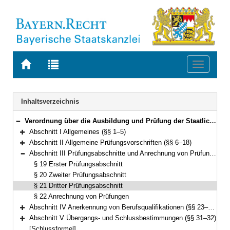
Zur
Zur
Toggle
Startseite
Trefferliste
navigati
von
der
BAYERN.RECHT
letzten
Navigation
Inhaltsverzeichnis
Suche
Verordnung über die Ausbildung und Prüfung der Staatlich geprüften Lebensmittelchemikerinnen und Lebensmittelchemiker (APOLmCh) Vom 5. September 2008 (GVBl. S. 651) BayRS 2125-1-3-U (§§ 1–32)
Bereich reduzieren
Abschnitt I Allgemeines (§§ 1–5)
Bereich erweitern
Abschnitt II Allgemeine Prüfungsvorschriften (§§ 6–18)
Bereich erweitern
Abschnitt III Prüfungsabschnitte und Anrechnung von Prüfungen (§§ 19–22)
Bereich reduzieren
§ 19 Erster Prüfungsabschnitt
§ 20 Zweiter Prüfungsabschnitt
§ 21 Dritter Prüfungsabschnitt
§ 22 Anrechnung von Prüfungen
Abschnitt IV Anerkennung von Berufsqualifikationen (§§ 23–30)
Bereich erweitern
Abschnitt V Übergangs- und Schlussbestimmungen (§§ 31–32)
Bereich erweitern
[Schlussformel]