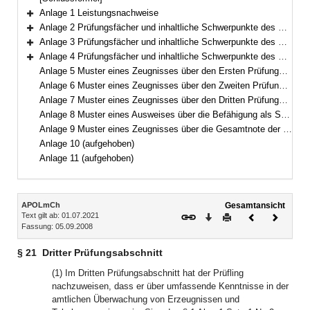
Anlage 1 Leistungsnachweise
Bereich erweitern
Anlage 2 Prüfungsfächer und inhaltliche Schwerpunkte des Ersten Prüfungsabschnitts
Bereich erweitern
Anlage 3 Prüfungsfächer und inhaltliche Schwerpunkte des Zweiten Prüfungsabschnitts
Bereich erweitern
Anlage 4 Prüfungsfächer und inhaltliche Schwerpunkte des Dritten Prüfungsabschnitts
Bereich erweitern
Anlage 5 Muster eines Zeugnisses über den Ersten Prüfungsabschnitt
Anlage 6 Muster eines Zeugnisses über den Zweiten Prüfungsabschnitt
Anlage 7 Muster eines Zeugnisses über den Dritten Prüfungsabschnitt
Anlage 8 Muster eines Ausweises über die Befähigung als Staatlich geprüfte Lebensmittelchemikerin bzw. Staatlich geprüfter Lebensmittelchemiker
Anlage 9 Muster eines Zeugnisses über die Gesamtnote der Prüfungsabschnitte nach § 14 Abs. 4
Anlage 10 (aufgehoben)
Anlage 11 (aufgehoben)
Inhalt
APOLmCh
Gesamtansicht
Text gilt ab: 01.07.2021
Download
Drucken
Vorheriges
Nächste
Fassung: 05.09.2008
Dokument
Dokume
§ 21
Dritter Prüfungsabschnitt
(1) Im Dritten Prüfungsabschnitt hat der Prüfling
nachzuweisen, dass er über umfassende Kenntnisse in der
amtlichen Überwachung von Erzeugnissen und