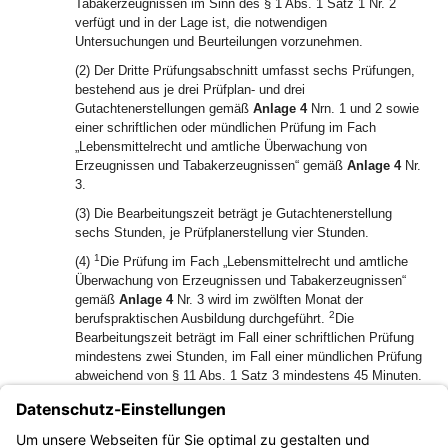
Tabakerzeugnissen im Sinn des § 1 Abs. 1 Satz 1 Nr. 2
verfügt und in der Lage ist, die notwendigen
Untersuchungen und Beurteilungen vorzunehmen.
(2) Der Dritte Prüfungsabschnitt umfasst sechs Prüfungen,
bestehend aus je drei Prüfplan- und drei
Gutachtenerstellungen gemäß
Anlage 4
Nrn. 1 und 2 sowie
einer schriftlichen oder mündlichen Prüfung im Fach
„Lebensmittelrecht und amtliche Überwachung von
Erzeugnissen und Tabakerzeugnissen“ gemäß
Anlage 4
Nr.
3.
(3) Die Bearbeitungszeit beträgt je Gutachtenerstellung
sechs Stunden, je Prüfplanerstellung vier Stunden.
1
(4)
Die Prüfung im Fach „Lebensmittelrecht und amtliche
Überwachung von Erzeugnissen und Tabakerzeugnissen“
gemäß
Anlage 4
Nr. 3 wird im zwölften Monat der
2
berufspraktischen Ausbildung durchgeführt.
Die
Bearbeitungszeit beträgt im Fall einer schriftlichen Prüfung
mindestens zwei Stunden, im Fall einer mündlichen Prüfung
abweichend von § 11 Abs. 1 Satz 3 mindestens 45 Minuten.
(5) Nach Erteilung des Ausweises gemäß § 18 Abs. 2
besteht das Recht, die Bezeichnung „Staatlich geprüfte
Lebensmittelchemikerin“ bzw. „Staatlich geprüfter