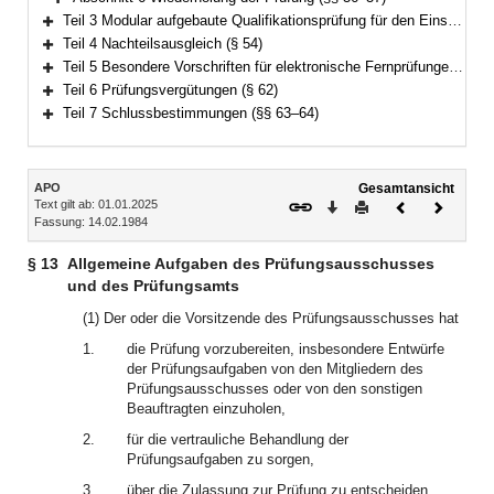
Bereich erweitern
Teil 3 Modular aufgebaute Qualifikationsprüfung für den Einstieg in der dritten Qualifikationsebene (§§ 38–53)
Bereich erweitern
Teil 4 Nachteilsausgleich (§ 54)
Bereich erweitern
Teil 5 Besondere Vorschriften für elektronische Fernprüfungen (§§ 55–61)
Bereich erweitern
Teil 6 Prüfungsvergütungen (§ 62)
Bereich erweitern
Teil 7 Schlussbestimmungen (§§ 63–64)
Bereich erweitern
Inhalt
APO
Gesamtansicht
Text gilt ab: 01.01.2025
Download
Drucken
Vorheriges
Nächste
Fassung: 14.02.1984
Dokument
Dokume
§ 13
Allgemeine Aufgaben des Prüfungsausschusses
und des Prüfungsamts
(1) Der oder die Vorsitzende des Prüfungsausschusses hat
1.
die Prüfung vorzubereiten, insbesondere Entwürfe
der Prüfungsaufgaben von den Mitgliedern des
Prüfungsausschusses oder von den sonstigen
Beauftragten einzuholen,
2.
für die vertrauliche Behandlung der
Prüfungsaufgaben zu sorgen,
3.
über die Zulassung zur Prüfung zu entscheiden,