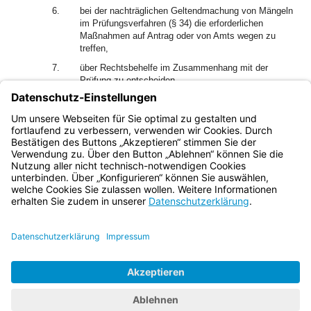
6.
bei der nachträglichen Geltendmachung von Mängeln
im Prüfungsverfahren (§ 34) die erforderlichen
Maßnahmen auf Antrag oder von Amts wegen zu
treffen,
7.
über Rechtsbehelfe im Zusammenhang mit der
Prüfung zu entscheiden.
(3) Soweit ein Prüfungsamt eingerichtet wird (§ 9), können
diesem die unter Abs. 1 Nr. 1 bis 6 und 8 sowie unter Abs. 2
Nr. 2 bis 4 bezeichneten Aufgaben übertragen werden.
Bayern.de
BayernPortal
Datenschutz
Impressum
Barrierefreiheit
Hilfe
Kontakt