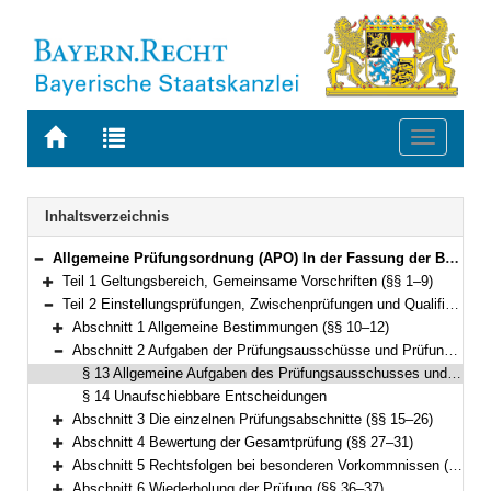
Zur
Zur
Toggle
Startseite
Trefferliste
navigati
von
der
BAYERN.RECHT
letzten
Navigation
Inhaltsverzeichnis
Suche
Allgemeine Prüfungsordnung (APO) In der Fassung der Bekanntmachung vom 14. Februar 1984 (GVBl. S. 76) BayRS 2030-2-10-F (§§ 1–64)
Bereich reduzieren
Teil 1 Geltungsbereich, Gemeinsame Vorschriften (§§ 1–9)
Bereich erweitern
Teil 2 Einstellungsprüfungen, Zwischenprüfungen und Qualifikationsprüfungen am Ende des Vorbereitungsdienstes (§§ 10–37)
Bereich reduzieren
Abschnitt 1 Allgemeine Bestimmungen (§§ 10–12)
Bereich erweitern
Abschnitt 2 Aufgaben der Prüfungsausschüsse und Prüfungsämter (§§ 13–14)
Bereich reduzieren
§ 13 Allgemeine Aufgaben des Prüfungsausschusses und des Prüfungsamts
§ 14 Unaufschiebbare Entscheidungen
Abschnitt 3 Die einzelnen Prüfungsabschnitte (§§ 15–26)
Bereich erweitern
Abschnitt 4 Bewertung der Gesamtprüfung (§§ 27–31)
Bereich erweitern
Abschnitt 5 Rechtsfolgen bei besonderen Vorkommnissen (§§ 32–35)
Bereich erweitern
Abschnitt 6 Wiederholung der Prüfung (§§ 36–37)