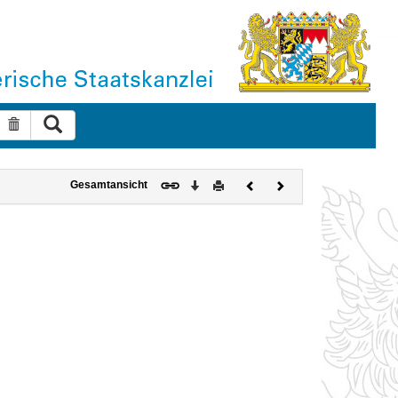
Suche ausführen
Suche zurücksetzen
Download
Drucken
Vorheriges
Nächstes
Gesamtansicht
Dokument
Dokument