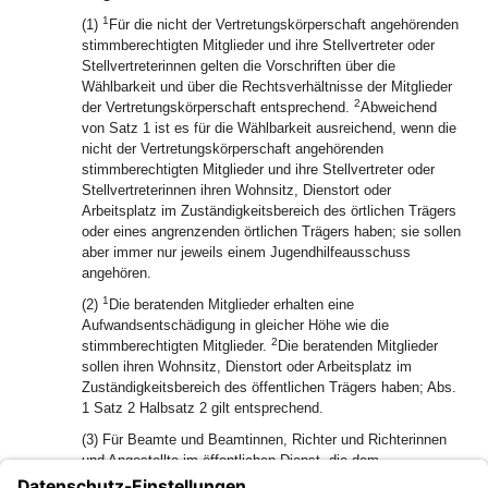
1
(1)
Für die nicht der Vertretungskörperschaft angehörenden
stimmberechtigten Mitglieder und ihre Stellvertreter oder
Stellvertreterinnen gelten die Vorschriften über die
Wählbarkeit und über die Rechtsverhältnisse der Mitglieder
2
der Vertretungskörperschaft entsprechend.
Abweichend
von Satz 1 ist es für die Wählbarkeit ausreichend, wenn die
nicht der Vertretungskörperschaft angehörenden
stimmberechtigten Mitglieder und ihre Stellvertreter oder
Stellvertreterinnen ihren Wohnsitz, Dienstort oder
Arbeitsplatz im Zuständigkeitsbereich des örtlichen Trägers
oder eines angrenzenden örtlichen Trägers haben; sie sollen
aber immer nur jeweils einem Jugendhilfeausschuss
angehören.
1
(2)
Die beratenden Mitglieder erhalten eine
Aufwandsentschädigung in gleicher Höhe wie die
2
stimmberechtigten Mitglieder.
Die beratenden Mitglieder
sollen ihren Wohnsitz, Dienstort oder Arbeitsplatz im
Zuständigkeitsbereich des öffentlichen Trägers haben; Abs.
1 Satz 2 Halbsatz 2 gilt entsprechend.
(3) Für Beamte und Beamtinnen, Richter und Richterinnen
und Angestellte im öffentlichen Dienst, die dem
Jugendhilfeausschuss auf Grund ihres Amts angehören,