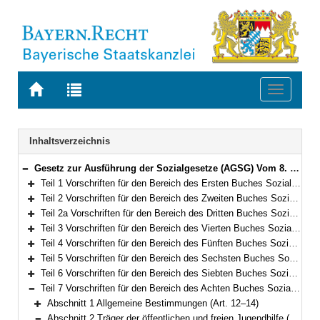
Zur
Zur
Toggle
Startseite
Trefferliste
navigati
von
der
BAYERN.RECHT
letzten
Navigation
Inhaltsverzeichnis
Suche
Gesetz zur Ausführung der Sozialgesetze (AGSG) Vom 8. Dezember 2006 (GVBl. S. 942) BayRS 86-7-A/G (Art. 1–122)
Bereich reduzieren
Teil 1 Vorschriften für den Bereich des Ersten Buches Sozialgesetzbuch – Allgemeiner Teil – (Art. 1)
Bereich erweitern
Teil 2 Vorschriften für den Bereich des Zweiten Buches Sozialgesetzbuch – Grundsicherung für Arbeitsuchende – (Art. 2–3)
Bereich erweitern
Teil 2a Vorschriften für den Bereich des Dritten Buches Sozialgesetzbuch – Arbeitsförderung – (Art. 4–5a)
Bereich erweitern
Teil 3 Vorschriften für den Bereich des Vierten Buches Sozialgesetzbuch – Gemeinsame Vorschriften für die Sozialversicherung – (Art. 6–8)
Bereich erweitern
Teil 4 Vorschriften für den Bereich des Fünften Buches Sozialgesetzbuch – Gesetzliche Krankenversicherung – (Art. 9)
Bereich erweitern
Teil 5 Vorschriften für den Bereich des Sechsten Buches Sozialgesetzbuch – Gesetzliche Rentenversicherung– (Art. 10–10a)
Bereich erweitern
Teil 6 Vorschriften für den Bereich des Siebten Buches Sozialgesetzbuch – Gesetzliche Unfallversicherung – (Art. 11)
Bereich erweitern
Teil 7 Vorschriften für den Bereich des Achten Buches Sozialgesetzbuch – Kinder- und Jugendhilfe – und für weitere Regelungen des Kinder- und Jugendhilferechts (Art. 12–66)
Bereich reduzieren
Abschnitt 1 Allgemeine Bestimmungen (Art. 12–14)
Bereich erweitern
Abschnitt 2 Träger der öffentlichen und freien Jugendhilfe (Art. 15–33)