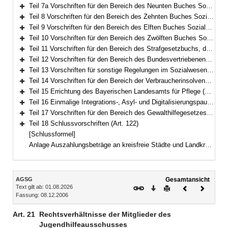
Bereich erweitern
Teil 7a Vorschriften für den Bereich des Neunten Buches Sozialgesetzbuch – Rehabilitation und Teilhabe von Menschen mit Behinderungen – (Art. 66a–66g)
Bereich erweitern
Teil 8 Vorschriften für den Bereich des Zehnten Buches Sozialgesetzbuch – Sozialverwaltungsverfahren und Sozialdatenschutz – (Art. 67)
Bereich erweitern
Teil 9 Vorschriften für den Bereich des Elften Buches Sozialgesetzbuch – Soziale Pflegeversicherung – (Art. 68–79)
Bereich erweitern
Teil 10 Vorschriften für den Bereich des Zwölften Buches Sozialgesetzbuch – Sozialhilfe – (Art. 80–94)
Bereich erweitern
Teil 11 Vorschriften für den Bereich des Strafgesetzbuchs, der Strafprozessordnung und des Betäubungsmittelgesetzes (Art. 95–97)
Bereich erweitern
Teil 12 Vorschriften für den Bereich des Bundesvertriebenengesetzes, des Aufenthaltsgesetzes und der Sozialen Entschädigung (Art. 98–108)
Bereich erweitern
Teil 13 Vorschriften für sonstige Regelungen im Sozialwesen (Art. 109–111b)
Bereich erweitern
Teil 14 Vorschriften für den Bereich der Verbraucherinsolvenz nach der Insolvenzordnung (Art. 112–116)
Bereich erweitern
Teil 15 Errichtung des Bayerischen Landesamts für Pflege (Art. 117)
Bereich erweitern
Teil 16 Einmalige Integrations-, Asyl- und Digitalisierungspauschale für Kommunen (Art. 118)
Bereich erweitern
Teil 17 Vorschriften für den Bereich des Gewalthilfegesetzes (Art. 119–121)
Bereich erweitern
Teil 18 Schlussvorschriften (Art. 122)
Bereich erweitern
[Schlussformel]
Anlage Auszahlungsbeträge an kreisfreie Städte und Landkreise
Inhalt
AGSG
Gesamtansicht
Text gilt ab: 01.08.2026
Download
Drucken
Vorheriges
Nächste
Fassung: 08.12.2006
Dokument
Dokume
Art. 21
Rechtsverhältnisse der Mitglieder des
Jugendhilfeausschusses