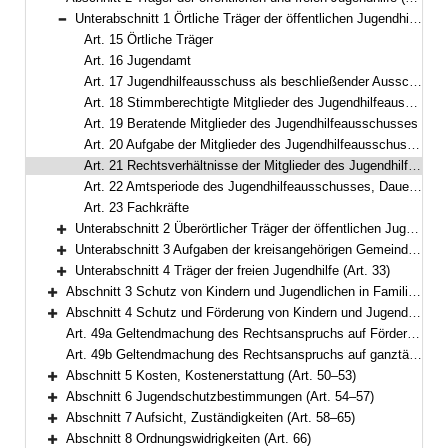
Bereich reduzieren
Unterabschnitt 1 Örtliche Träger der öffentlichen Jugendhilfe, Jugendamt (Art. 15–23)
Bereich reduzieren
Art. 15 Örtliche Träger
Art. 16 Jugendamt
Art. 17 Jugendhilfeausschuss als beschließender Ausschuss, Vorsitz
Art. 18 Stimmberechtigte Mitglieder des Jugendhilfeausschusses
Art. 19 Beratende Mitglieder des Jugendhilfeausschusses
Art. 20 Aufgabe der Mitglieder des Jugendhilfeausschusses
Art. 21 Rechtsverhältnisse der Mitglieder des Jugendhilfeausschusses
Art. 22 Amtsperiode des Jugendhilfeausschusses, Dauer der Mitgliedschaft
Art. 23 Fachkräfte
Unterabschnitt 2 Überörtlicher Träger der öffentlichen Jugendhilfe, Zentrum Bayern Familie und Soziales, Landesjugendamt, Oberste Landesjugendbehörde (Art. 24–29)
Bereich erweitern
Unterabschnitt 3 Aufgaben der kreisangehörigen Gemeinden, der Bezirke und des Bayerischen Jugendrings (Art. 30–32)
Bereich erweitern
Unterabschnitt 4 Träger der freien Jugendhilfe (Art. 33)
Bereich erweitern
Abschnitt 3 Schutz von Kindern und Jugendlichen in Familienpflege (Art. 34–43)
Bereich erweitern
Abschnitt 4 Schutz und Förderung von Kindern und Jugendlichen in Einrichtungen (Art. 44–49)
Bereich erweitern
Art. 49a Geltendmachung des Rechtsanspruchs auf Förderung in einer Tageseinrichtung oder in Kindertagespflege bis zum Schuleintritt (noch nicht in Kraft)
Art. 49b Geltendmachung des Rechtsanspruchs auf ganztägige Bildung und Betreuung von Kindern im Grundschulalter (noch nicht in Kraft)
Abschnitt 5 Kosten, Kostenerstattung (Art. 50–53)
Bereich erweitern
Abschnitt 6 Jugendschutzbestimmungen (Art. 54–57)
Bereich erweitern
Abschnitt 7 Aufsicht, Zuständigkeiten (Art. 58–65)
Bereich erweitern
Abschnitt 8 Ordnungswidrigkeiten (Art. 66)