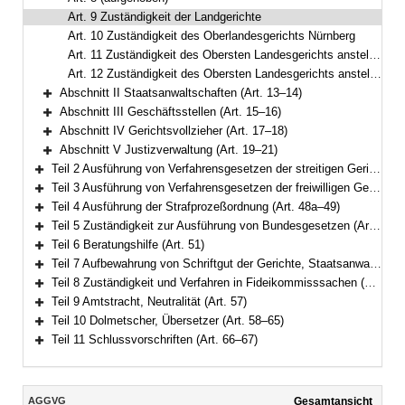
Art. 9 Zuständigkeit der Landgerichte
Art. 10 Zuständigkeit des Oberlandesgerichts Nürnberg
Art. 11 Zuständigkeit des Obersten Landesgerichts anstelle des Bundesgerichtshofs; Besetzung der Großen Senate
Art. 12 Zuständigkeit des Obersten Landesgerichts anstelle der Oberlandesgerichte
Abschnitt II Staatsanwaltschaften (Art. 13–14)
Bereich erweitern
Abschnitt III Geschäftsstellen (Art. 15–16)
Bereich erweitern
Abschnitt IV Gerichtsvollzieher (Art. 17–18)
Bereich erweitern
Abschnitt V Justizverwaltung (Art. 19–21)
Bereich erweitern
Teil 2 Ausführung von Verfahrensgesetzen der streitigen Gerichtsbarkeit (Art. 22–33)
Bereich erweitern
Teil 3 Ausführung von Verfahrensgesetzen der freiwilligen Gerichtsbarkeit (Art. 34–48)
Bereich erweitern
Teil 4 Ausführung der Strafprozeßordnung (Art. 48a–49)
Bereich erweitern
Teil 5 Zuständigkeit zur Ausführung von Bundesgesetzen (Art. 50)
Bereich erweitern
Teil 6 Beratungshilfe (Art. 51)
Bereich erweitern
Teil 7 Aufbewahrung von Schriftgut der Gerichte, Staatsanwaltschaften und Justizvollzugsbehörden (Art. 52–53)
Bereich erweitern
Teil 8 Zuständigkeit und Verfahren in Fideikommisssachen (Art. 54–56)
Bereich erweitern
Teil 9 Amtstracht, Neutralität (Art. 57)
Bereich erweitern
Teil 10 Dolmetscher, Übersetzer (Art. 58–65)
Bereich erweitern
Teil 11 Schlussvorschriften (Art. 66–67)
Bereich erweitern
Inhalt
AGGVG
Gesamtansicht