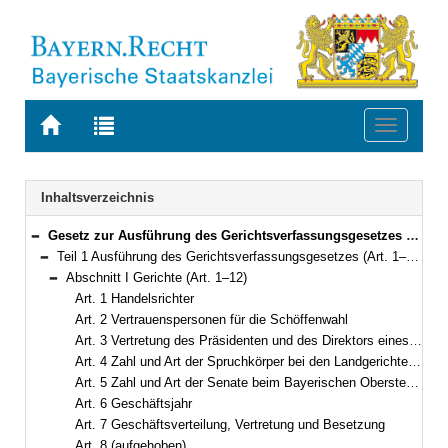
Zur
Zur
Toggle
Startseite
Trefferliste
navigati
von
der
BAYERN.RECHT
letzten
Navigation
Inhaltsverzeichnis
Suche
Gesetz zur Ausführung des Gerichtsverfassungsgesetzes und von Verfahrensgesetzen des Bundes (Gerichtsverfassungsausführungsgesetz – AGGVG) Vom 23. Juni 1981 (BayRS IV S. 483) BayRS 300-1-1-J (Art. 1–67)
Bereich reduzieren
Teil 1 Ausführung des Gerichtsverfassungsgesetzes (Art. 1–21)
Bereich reduzieren
Abschnitt I Gerichte (Art. 1–12)
Bereich reduzieren
Art. 1 Handelsrichter
Art. 2 Vertrauenspersonen für die Schöffenwahl
Art. 3 Vertretung des Präsidenten und des Direktors eines Gerichts
Art. 4 Zahl und Art der Spruchkörper bei den Landgerichten und den Oberlandesgerichten
Art. 5 Zahl und Art der Senate beim Bayerischen Obersten Landesgericht; auswärtige Senate
Art. 6 Geschäftsjahr
Art. 7 Geschäftsverteilung, Vertretung und Besetzung
Art. 8 (aufgehoben)