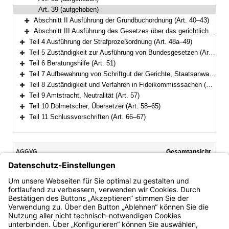
Art. 39 (aufgehoben)
Abschnitt II Ausführung der Grundbuchordnung (Art. 40–43)
Bereich erweitern
Abschnitt III Ausführung des Gesetzes über das gerichtliche Verfahren in Landwirtschaftssachen (Art. 44–48)
Bereich erweitern
Teil 4 Ausführung der Strafprozeßordnung (Art. 48a–49)
Bereich erweitern
Teil 5 Zuständigkeit zur Ausführung von Bundesgesetzen (Art. 50)
Bereich erweitern
Teil 6 Beratungshilfe (Art. 51)
Bereich erweitern
Teil 7 Aufbewahrung von Schriftgut der Gerichte, Staatsanwaltschaften und Justizvollzugsbehörden (Art. 52–53)
Bereich erweitern
Teil 8 Zuständigkeit und Verfahren in Fideikommisssachen (Art. 54–56)
Bereich erweitern
Teil 9 Amtstracht, Neutralität (Art. 57)
Bereich erweitern
Teil 10 Dolmetscher, Übersetzer (Art. 58–65)
Bereich erweitern
Teil 11 Schlussvorschriften (Art. 66–67)
Bereich erweitern
Inhalt
AGGVG
Gesamtansicht
Text gilt ab: 01.04.2026
Download
Drucken
Vorheriges
Nächste
Fassung: 23.06.1981
Dokument
Dokume
Art. 39
(aufgehoben)
Bayern.de