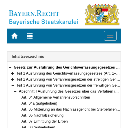
Zur
Zur
Toggle
Startseite
Trefferliste
navigati
von
der
BAYERN.RECHT
letzten
Navigation
Inhaltsverzeichnis
Suche
Gesetz zur Ausführung des Gerichtsverfassungsgesetzes und von Verfahrensgesetzen des Bundes (Gerichtsverfassungsausführungsgesetz – AGGVG) Vom 23. Juni 1981 (BayRS IV S. 483) BayRS 300-1-1-J (Art. 1–67)
Bereich reduzieren
Teil 1 Ausführung des Gerichtsverfassungsgesetzes (Art. 1–21)
Bereich erweitern
Teil 2 Ausführung von Verfahrensgesetzen der streitigen Gerichtsbarkeit (Art. 22–33)
Bereich erweitern
Teil 3 Ausführung von Verfahrensgesetzen der freiwilligen Gerichtsbarkeit (Art. 34–48)
Bereich reduzieren
Abschnitt I Ausführung des Gesetzes über das Verfahren in Familiensachen und in den Angelegenheiten der freiwilligen Gerichtsbarkeit (Art. 34–39)
Bereich reduzieren
Art. 34 Allgemeine Verfahrensvorschriften
Art. 34a (aufgehoben)
Art. 35 Mitteilung an das Nachlassgericht bei Sterbefällen außerhalb des Bundesgebietes
Art. 36 Nachlaßsicherung
Art. 37 Ermittlung der Erben
Art. 38 (aufgehoben)