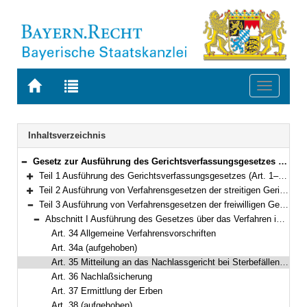
Zur
Zur
Toggle
Startseite
Trefferliste
navigati
von
der
BAYERN.RECHT
letzten
Navigation
Inhaltsverzeichnis
Suche
Gesetz zur Ausführung des Gerichtsverfassungsgesetzes und von Verfahrensgesetzen des Bundes (Gerichtsverfassungsausführungsgesetz – AGGVG) Vom 23. Juni 1981 (BayRS IV S. 483) BayRS 300-1-1-J (Art. 1–67)
Bereich reduzieren
Teil 1 Ausführung des Gerichtsverfassungsgesetzes (Art. 1–21)
Bereich erweitern
Teil 2 Ausführung von Verfahrensgesetzen der streitigen Gerichtsbarkeit (Art. 22–33)
Bereich erweitern
Teil 3 Ausführung von Verfahrensgesetzen der freiwilligen Gerichtsbarkeit (Art. 34–48)
Bereich reduzieren
Abschnitt I Ausführung des Gesetzes über das Verfahren in Familiensachen und in den Angelegenheiten der freiwilligen Gerichtsbarkeit (Art. 34–39)
Bereich reduzieren
Art. 34 Allgemeine Verfahrensvorschriften
Art. 34a (aufgehoben)
Art. 35 Mitteilung an das Nachlassgericht bei Sterbefällen außerhalb des Bundesgebietes
Art. 36 Nachlaßsicherung
Art. 37 Ermittlung der Erben
Art. 38 (aufgehoben)