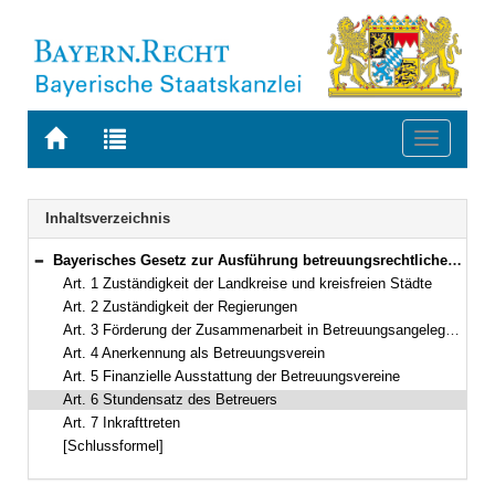
Zur
Zur
Toggle
Startseite
Trefferliste
navigati
von
der
BAYERN.RECHT
letzten
Navigation
Inhaltsverzeichnis
Suche
Bayerisches Gesetz zur Ausführung betreuungsrechtlicher Vorschriften (BayAGBtG) Vom 27. Dezember 1991 (GVBl.S. 496) BayRS 404-1-J (Art. 1–7)
Bereich reduzieren
Art. 1 Zuständigkeit der Landkreise und kreisfreien Städte
Art. 2 Zuständigkeit der Regierungen
Art. 3 Förderung der Zusammenarbeit in Betreuungsangelegenheiten
Art. 4 Anerkennung als Betreuungsverein
Art. 5 Finanzielle Ausstattung der Betreuungsvereine
Art. 6 Stundensatz des Betreuers
Art. 7 Inkrafttreten
[Schlussformel]