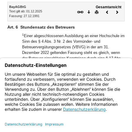
Inhalt
BayAGBtG
Gesamtansicht
Text gilt ab: 01.12.2025
Download
Drucken
Vorheriges
Nächste
Fassung: 27.12.1991
Dokument
Dokume
Art. 6
Stundensatz des Betreuers
1
Einer abgeschlossenen Ausbildung an einer Hochschule im
Sinn des § 4 Abs. 3 Nr. 2 des Vormünder- und
Betreuervergütungsgesetzes (VBVG) in der am 31.
Dezember 2022 geltenden Fassung steht es gleich, wenn
der Betreuer einschlägige Kenntnisse durch eine § 17 Abs.
2 VBVG entsprechende Prüfung vor einer staatlichen oder
2
staatlich anerkannten Stelle nachgewiesen hat.
Dazu zählt
insbesondere eine Prüfung nach Art. 6 in der am 1. Juli
2004 geltenden Fassung.
Bayern.de
BayernPortal
Datenschutz
Impressum