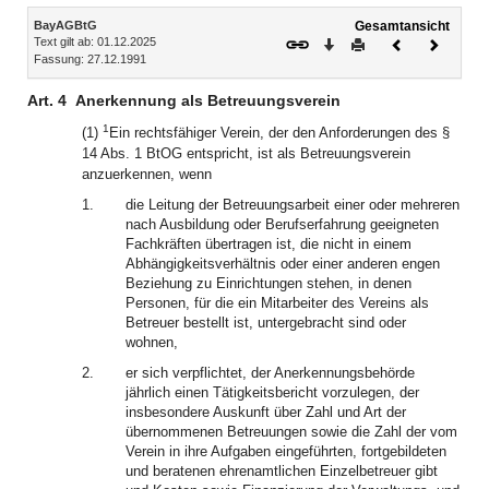
Inhalt
BayAGBtG
Gesamtansicht
Text gilt ab: 01.12.2025
Download
Drucken
Vorheriges
Nächste
Fassung: 27.12.1991
Dokument
Dokume
Art. 4
Anerkennung als Betreuungsverein
1
(1)
Ein rechtsfähiger Verein, der den Anforderungen des §
14 Abs. 1 BtOG entspricht, ist als Betreuungsverein
anzuerkennen, wenn
1.
die Leitung der Betreuungsarbeit einer oder mehreren
nach Ausbildung oder Berufserfahrung geeigneten
Fachkräften übertragen ist, die nicht in einem
Abhängigkeitsverhältnis oder einer anderen engen
Beziehung zu Einrichtungen stehen, in denen
Personen, für die ein Mitarbeiter des Vereins als
Betreuer bestellt ist, untergebracht sind oder
wohnen,
2.
er sich verpflichtet, der Anerkennungsbehörde
jährlich einen Tätigkeitsbericht vorzulegen, der
insbesondere Auskunft über Zahl und Art der
übernommenen Betreuungen sowie die Zahl der vom
Verein in ihre Aufgaben eingeführten, fortgebildeten
und beratenen ehrenamtlichen Einzelbetreuer gibt