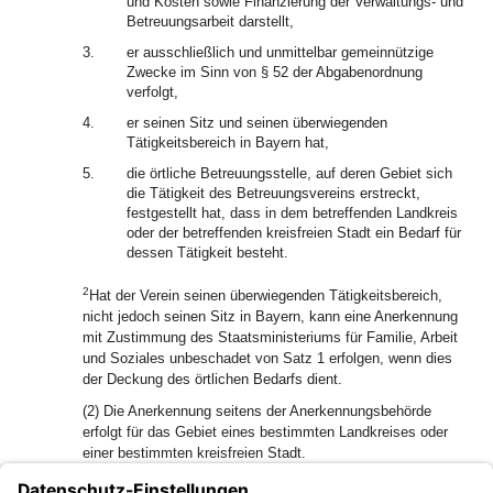
und Kosten sowie Finanzierung der Verwaltungs- und
Betreuungsarbeit darstellt,
3.
er ausschließlich und unmittelbar gemeinnützige
Zwecke im Sinn von § 52 der Abgabenordnung
verfolgt,
4.
er seinen Sitz und seinen überwiegenden
Tätigkeitsbereich in Bayern hat,
5.
die örtliche Betreuungsstelle, auf deren Gebiet sich
die Tätigkeit des Betreuungsvereins erstreckt,
festgestellt hat, dass in dem betreffenden Landkreis
oder der betreffenden kreisfreien Stadt ein Bedarf für
dessen Tätigkeit besteht.
2
Hat der Verein seinen überwiegenden Tätigkeitsbereich,
nicht jedoch seinen Sitz in Bayern, kann eine Anerkennung
mit Zustimmung des Staatsministeriums für Familie, Arbeit
und Soziales unbeschadet von Satz 1 erfolgen, wenn dies
der Deckung des örtlichen Bedarfs dient.
(2) Die Anerkennung seitens der Anerkennungsbehörde
erfolgt für das Gebiet eines bestimmten Landkreises oder
einer bestimmten kreisfreien Stadt.
1
(3)
Eine bis zum 31. Dezember 2022 erteilte Anerkennung