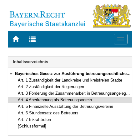
Zur
Zur
Toggle
Startseite
Trefferliste
navigati
von
der
BAYERN.RECHT
letzten
Navigation
Inhaltsverzeichnis
Suche
Bayerisches Gesetz zur Ausführung betreuungsrechtlicher Vorschriften (BayAGBtG) Vom 27. Dezember 1991 (GVBl.S. 496) BayRS 404-1-J (Art. 1–7)
Bereich reduzieren
Art. 1 Zuständigkeit der Landkreise und kreisfreien Städte
Art. 2 Zuständigkeit der Regierungen
Art. 3 Förderung der Zusammenarbeit in Betreuungsangelegenheiten
Art. 4 Anerkennung als Betreuungsverein
Art. 5 Finanzielle Ausstattung der Betreuungsvereine
Art. 6 Stundensatz des Betreuers
Art. 7 Inkrafttreten
[Schlussformel]