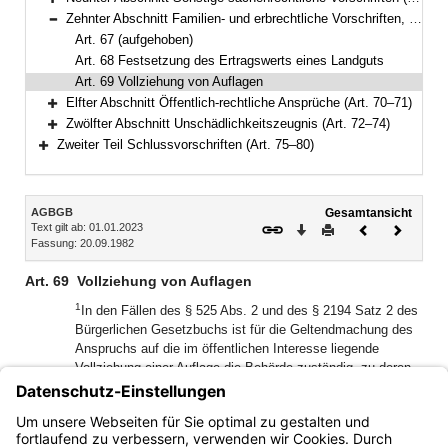
Bereich erweitern
Zehnter Abschnitt Familien- und erbrechtliche Vorschriften, Vollziehung von Auflagen (Art. 67–69)
Bereich reduzieren
Art. 67 (aufgehoben)
Art. 68 Festsetzung des Ertragswerts eines Landguts
Art. 69 Vollziehung von Auflagen
Elfter Abschnitt Öffentlich-rechtliche Ansprüche (Art. 70–71)
Bereich erweitern
Zwölfter Abschnitt Unschädlichkeitszeugnis (Art. 72–74)
Bereich erweitern
Zweiter Teil Schlussvorschriften (Art. 75–80)
Bereich erweitern
Inhalt
AGBGB
Gesamtansicht
Text gilt ab: 01.01.2023
Download
Drucken
Vorheriges
Nächste
Fassung: 20.09.1982
Dokument
Dokume
Art. 69
Vollziehung von Auflagen
1
In den Fällen des § 525 Abs. 2 und des § 2194 Satz 2 des
Bürgerlichen Gesetzbuchs ist für die Geltendmachung des
Anspruchs auf die im öffentlichen Interesse liegende
Vollziehung einer Auflage die Behörde zuständig, zu deren
Wirkungskreis die Wahrung des Interesses gehört.
2
Bezweckt die Auflage die Förderung von Interessen, die
zum Wirkungskreis einer Körperschaft, Stiftung oder Anstalt
des öffentlichen Rechts gehören, so ist diese zuständig.