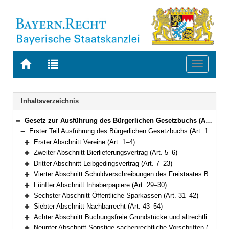
Zur
Zur
Toggle
Startseite
Trefferliste
navigati
von
der
BAYERN.RECHT
letzten
Navigation
Inhaltsverzeichnis
Suche
Gesetz zur Ausführung des Bürgerlichen Gesetzbuchs (AGBGB) Vom 20. September 1982 (BayRS IV S. 571) BayRS 400-1-J (Art. 1–80)
Bereich reduzieren
Erster Teil Ausführung des Bürgerlichen Gesetzbuchs (Art. 1–74)
Bereich reduzieren
Erster Abschnitt Vereine (Art. 1–4)
Bereich erweitern
Zweiter Abschnitt Bierlieferungsvertrag (Art. 5–6)
Bereich erweitern
Dritter Abschnitt Leibgedingsvertrag (Art. 7–23)
Bereich erweitern
Vierter Abschnitt Schuldverschreibungen des Freistaates Bayern und anderer ihm angehörender juristischer Personen des öffentlichen Rechts (Art. 24–28)
Bereich erweitern
Fünfter Abschnitt Inhaberpapiere (Art. 29–30)
Bereich erweitern
Sechster Abschnitt Öffentliche Sparkassen (Art. 31–42)
Bereich erweitern
Siebter Abschnitt Nachbarrecht (Art. 43–54)
Bereich erweitern
Achter Abschnitt Buchungsfreie Grundstücke und altrechtliche Grunddienstbarkeiten (Art. 55–60)
Bereich erweitern
Neunter Abschnitt Sonstige sachenrechtliche Vorschriften (Art. 61–66)