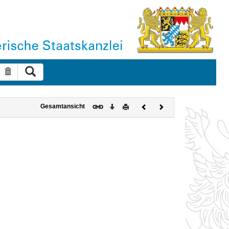
Suche ausführen
Suche zurücksetzen
Download
Drucken
Vorheriges
Nächstes
Gesamtansicht
Dokument
Dokument