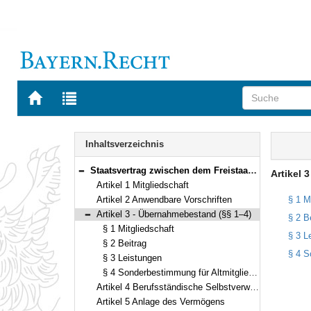
Zur
Zur
Startseite
Trefferliste
von
der
Navigation
BAYERN.RECHT
letzten
Inhalt
Inhaltsverzeichnis
Suche
Staatsvertrag zwischen dem Freistaat Bayern und dem Land Berlin über die Zugehörigkeit der Mitglieder der Baukammer Berlin zur Bayerischen Ingenieurversorgung-Bau Vom 21. November 2000/8. Januar 2001 (§§ 1–4)
Artikel 3
Bereich reduzieren
Artikel 1 Mitgliedschaft
Artikel 2 Anwendbare Vorschriften
§ 1 M
Artikel 3 - Übernahmebestand (§§ 1–4)
§ 2 B
Bereich reduzieren
§ 1 Mitgliedschaft
§ 3 L
§ 2 Beitrag
§ 4 S
§ 3 Leistungen
§ 4 Sonderbestimmung für Altmitglieder
Artikel 4 Berufsständische Selbstverwaltung
Artikel 5 Anlage des Vermögens