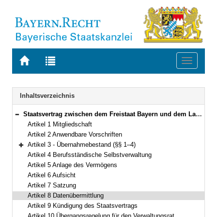
Zur
Zur
Toggle
Startseite
Trefferliste
navigati
von
der
BAYERN.RECHT
letzten
Navigation
Inhaltsverzeichnis
Suche
Staatsvertrag zwischen dem Freistaat Bayern und dem Land Berlin über die Zugehörigkeit der Mitglieder der Baukammer Berlin zur Bayerischen Ingenieurversorgung-Bau Vom 21. November 2000/8. Januar 2001 (§§ 1–4)
Bereich reduzieren
Artikel 1 Mitgliedschaft
Artikel 2 Anwendbare Vorschriften
Artikel 3 - Übernahmebestand (§§ 1–4)
Bereich erweitern
Artikel 4 Berufsständische Selbstverwaltung
Artikel 5 Anlage des Vermögens
Artikel 6 Aufsicht
Artikel 7 Satzung
Artikel 8 Datenübermittlung
Artikel 9 Kündigung des Staatsvertrags
Artikel 10 Übergangsregelung für den Verwaltungsrat