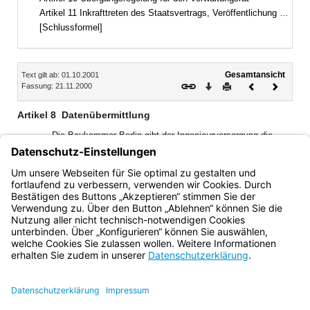
Artikel 11 Inkrafttreten des Staatsvertrags, Veröffentlichung der anwendbaren Vorschriften
[Schlussformel]
Inhalt
Gesamtansicht
Text gilt ab: 01.10.2001
Download
Drucken
Vorheriges
Nächste
Fassung: 21.11.2000
Dokument
Dokume
Artikel 8
Datenübermittlung
Die Baukammer Berlin gibt der Ingenieurversorgung die
Eintragungen, Löschungen und sonstigen Veränderungen in
den von ihr geführten Mitgliederverzeichnissen bekannt, die
für die Mitgliedschaft der von der Eintragung Betroffenen bei
der Ingenieurversorgung von Bedeutung sind.
Bayern.de
BayernPortal
Datenschutz
Impressum