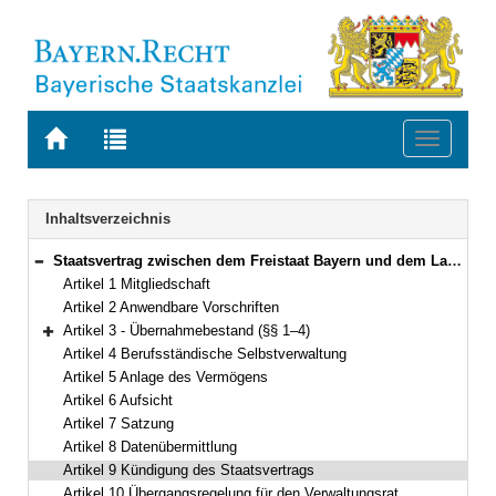
Zur
Zur
Toggle
Startseite
Trefferliste
navigati
von
der
BAYERN.RECHT
letzten
Navigation
Inhaltsverzeichnis
Suche
Staatsvertrag zwischen dem Freistaat Bayern und dem Land Berlin über die Zugehörigkeit der Mitglieder der Baukammer Berlin zur Bayerischen Ingenieurversorgung-Bau Vom 21. November 2000/8. Januar 2001 (§§ 1–4)
Bereich reduzieren
Artikel 1 Mitgliedschaft
Artikel 2 Anwendbare Vorschriften
Artikel 3 - Übernahmebestand (§§ 1–4)
Bereich erweitern
Artikel 4 Berufsständische Selbstverwaltung
Artikel 5 Anlage des Vermögens
Artikel 6 Aufsicht
Artikel 7 Satzung
Artikel 8 Datenübermittlung
Artikel 9 Kündigung des Staatsvertrags
Artikel 10 Übergangsregelung für den Verwaltungsrat