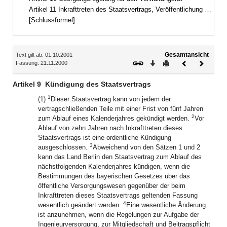
Artikel 11 Inkrafttreten des Staatsvertrags, Veröffentlichung der anwendbaren Vorschriften
[Schlussformel]
Inhalt
Gesamtansicht
Text gilt ab: 01.10.2001
Download
Drucken
Vorheriges
Nächste
Fassung: 21.11.2000
Dokument
Dokume
Artikel 9
Kündigung des Staatsvertrags
1
(1)
Dieser Staatsvertrag kann von jedem der
vertragschließenden Teile mit einer Frist von fünf Jahren
2
zum Ablauf eines Kalenderjahres gekündigt werden.
Vor
Ablauf von zehn Jahren nach Inkrafttreten dieses
Staatsvertrags ist eine ordentliche Kündigung
3
ausgeschlossen.
Abweichend von den Sätzen 1 und 2
kann das Land Berlin den Staatsvertrag zum Ablauf des
nächstfolgenden Kalenderjahres kündigen, wenn die
Bestimmungen des bayerischen Gesetzes über das
öffentliche Versorgungswesen gegenüber der beim
Inkrafttreten dieses Staatsvertrags geltenden Fassung
4
wesentlich geändert werden.
Eine wesentliche Änderung
ist anzunehmen, wenn die Regelungen zur Aufgabe der
Ingenieurversorgung, zur Mitgliedschaft und Beitragspflicht