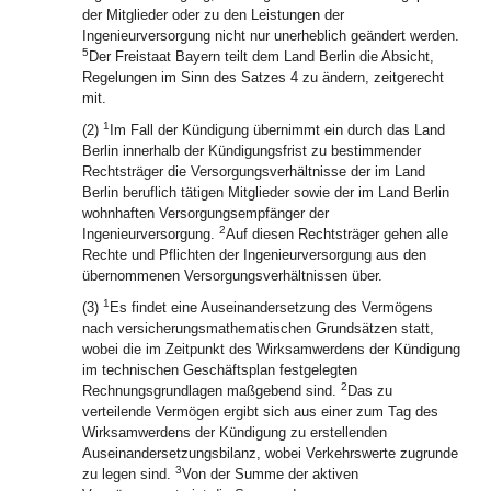
der Mitglieder oder zu den Leistungen der
Ingenieurversorgung nicht nur unerheblich geändert werden.
5
Der Freistaat Bayern teilt dem Land Berlin die Absicht,
Regelungen im Sinn des Satzes 4 zu ändern, zeitgerecht
mit.
1
(2)
Im Fall der Kündigung übernimmt ein durch das Land
Berlin innerhalb der Kündigungsfrist zu bestimmender
Rechtsträger die Versorgungsverhältnisse der im Land
Berlin beruflich tätigen Mitglieder sowie der im Land Berlin
wohnhaften Versorgungsempfänger der
2
Ingenieurversorgung.
Auf diesen Rechtsträger gehen alle
Rechte und Pflichten der Ingenieurversorgung aus den
übernommenen Versorgungsverhältnissen über.
1
(3)
Es findet eine Auseinandersetzung des Vermögens
nach versicherungsmathematischen Grundsätzen statt,
wobei die im Zeitpunkt des Wirksamwerdens der Kündigung
im technischen Geschäftsplan festgelegten
2
Rechnungsgrundlagen maßgebend sind.
Das zu
verteilende Vermögen ergibt sich aus einer zum Tag des
Wirksamwerdens der Kündigung zu erstellenden
Auseinandersetzungsbilanz, wobei Verkehrswerte zugrunde
3
zu legen sind.
Von der Summe der aktiven