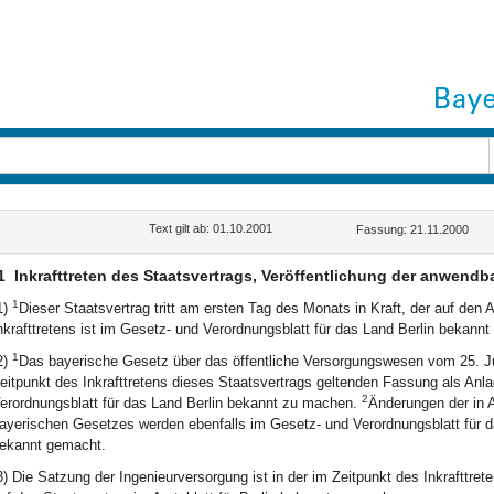
Text gilt ab: 01.10.2001
Fassung: 21.11.2000
1
Inkrafttreten des Staatsvertrags, Veröffentlichung der anwendb
1
1)
Dieser Staatsvertrag tritt am ersten Tag des Monats in Kraft, der auf den 
nkrafttretens ist im Gesetz- und Verordnungsblatt für das Land Berlin bekannt
1
2)
Das bayerische Gesetz über das öffentliche Versorgungswesen vom 25. Jun
eitpunkt des Inkrafttretens dieses Staatsvertrags geltenden Fassung als Anl
2
erordnungsblatt für das Land Berlin bekannt zu machen.
Änderungen der in 
ayerischen Gesetzes werden ebenfalls im Gesetz- und Verordnungsblatt für da
ekannt gemacht.
3) Die Satzung der Ingenieurversorgung ist in der im Zeitpunkt des Inkrafttr