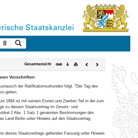
Suche ausführen
Suche zurücksetzen
Download
Drucken
Vorheriges
Nächstes
Gesamtansicht
Dokument
Dokument
aren Vorschriften
2
Austausch der Ratifikationsurkunden folgt.
Der Tag des
 zu geben.
i 1994 ist mit seinem Ersten und Zweiten Teil in der zum
age zu diesem Staatsvertrag im Gesetz- und
Artikel 2 Abs. 1 Satz 1 genannten Bestimmungen des
s Land Berlin unter Hinweis auf den Staatsvertrag
etens dieses Staatsvertrags geltenden Fassung unter Hinweis