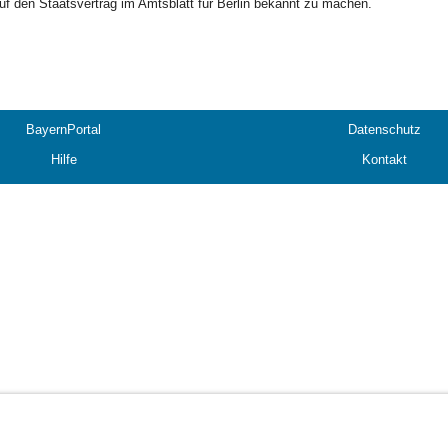
uf den Staatsvertrag im Amtsblatt für Berlin bekannt zu machen.
BayernPortal
Datenschutz
Hilfe
Kontakt