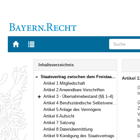
Zur
Zur
Startseite
Trefferliste
von
der
Navigation
BAYERN.RECHT
letzten
Inhalt
Inhaltsverzeichnis
Suche
Staatsvertrag zwischen dem Freistaat Bayern und dem Land Berlin über die Zugehörigkeit der Mitglieder der Baukammer Berlin zur Bayerischen Ingenieurversorgung-Bau Vom 21. November 2000/8. Januar 2001 (§§ 1–4)
Artikel 1
Bereich reduzieren
Artikel 1 Mitgliedschaft
(
Artikel 2 Anwendbare Vorschriften
I
Artikel 3 - Übernahmebestand (§§ 1–4)
Bereich erweitern
(
Artikel 4 Berufsständische Selbstverwaltung
Z
Artikel 5 Anlage des Vermögens
V
Artikel 6 Aufsicht
b
Artikel 7 Satzung
b
Artikel 8 Datenübermittlung
(
Artikel 9 Kündigung des Staatsvertrags