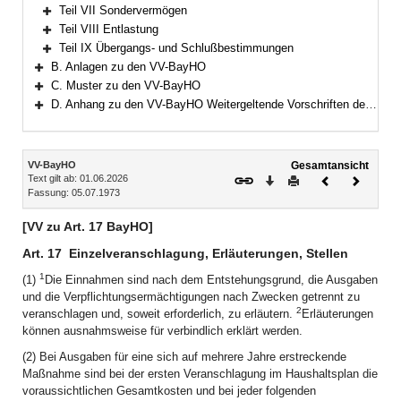
Bereich erweitern
Teil VII Sondervermögen
Bereich erweitern
Teil VIII Entlastung
Bereich erweitern
Teil IX Übergangs- und Schlußbestimmungen
Bereich erweitern
B. Anlagen zu den VV-BayHO
Bereich erweitern
C. Muster zu den VV-BayHO
Bereich erweitern
D. Anhang zu den VV-BayHO Weitergeltende Vorschriften der RWB
Bereich erweitern
Inhalt
VV-BayHO
Gesamtansicht
Text gilt ab: 01.06.2026
Download
Drucken
Vorheriges
Nächste
Fassung: 05.07.1973
Dokument
Dokume
[VV zu Art. 17 BayHO]
Art. 17
Einzelveranschlagung, Erläuterungen, Stellen
1
(1)
Die Einnahmen sind nach dem Entstehungsgrund, die Ausgaben
und die Verpflichtungsermächtigungen nach Zwecken getrennt zu
2
veranschlagen und, soweit erforderlich, zu erläutern.
Erläuterungen
können ausnahmsweise für verbindlich erklärt werden.
(2) Bei Ausgaben für eine sich auf mehrere Jahre erstreckende
Maßnahme sind bei der ersten Veranschlagung im Haushaltsplan die
voraussichtlichen Gesamtkosten und bei jeder folgenden