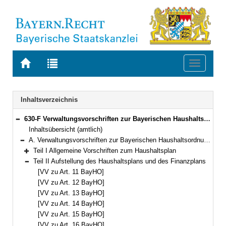
Zur
Zur
Toggle
Startseite
Trefferliste
navigati
von
der
BAYERN.RECHT
letzten
Navigation
Inhaltsverzeichnis
Suche
630-F Verwaltungsvorschriften zur Bayerischen Haushaltsordnung (VV-BayHO) Bekanntmachung des Bayerischen Staatsministeriums der Finanzen vom 5. Juli 1973, Az. 11 - H 1008/1 - 34 646 (FMBl. S. 259)
Bereich reduzieren
Inhaltsübersicht (amtlich)
A. Verwaltungsvorschriften zur Bayerischen Haushaltsordnung (VV-BayHO)
Bereich reduzieren
Teil I Allgemeine Vorschriften zum Haushaltsplan
Bereich erweitern
Teil II Aufstellung des Haushaltsplans und des Finanzplans
Bereich reduzieren
[VV zu Art. 11 BayHO]
[VV zu Art. 12 BayHO]
[VV zu Art. 13 BayHO]
[VV zu Art. 14 BayHO]
[VV zu Art. 15 BayHO]
[VV zu Art. 16 BayHO]