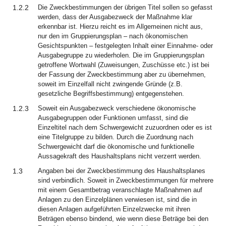
1.2.2
Die Zweckbestimmungen der übrigen Titel sollen so gefasst
werden, dass der Ausgabezweck der Maßnahme klar
erkennbar ist. Hierzu reicht es im Allgemeinen nicht aus,
nur den im Gruppierungsplan – nach ökonomischen
Gesichtspunkten – festgelegten Inhalt einer Einnahme- oder
Ausgabegruppe zu wiederholen. Die im Gruppierungsplan
getroffene Wortwahl (Zuweisungen, Zuschüsse etc.) ist bei
der Fassung der Zweckbestimmung aber zu übernehmen,
soweit im Einzelfall nicht zwingende Gründe (z.B.
gesetzliche Begriffsbestimmung) entgegenstehen.
1.2.3
Soweit ein Ausgabezweck verschiedene ökonomische
Ausgabegruppen oder Funktionen umfasst, sind die
Einzeltitel nach dem Schwergewicht zuzuordnen oder es ist
eine Titelgruppe zu bilden. Durch die Zuordnung nach
Schwergewicht darf die ökonomische und funktionelle
Aussagekraft des Haushaltsplans nicht verzerrt werden.
1.3
Angaben bei der Zweckbestimmung des Haushaltsplanes
sind verbindlich. Soweit in Zweckbestimmungen für mehrere
mit einem Gesamtbetrag veranschlagte Maßnahmen auf
Anlagen zu den Einzelplänen verwiesen ist, sind die in
diesen Anlagen aufgeführten Einzelzwecke mit ihren
Beträgen ebenso bindend, wie wenn diese Beträge bei den