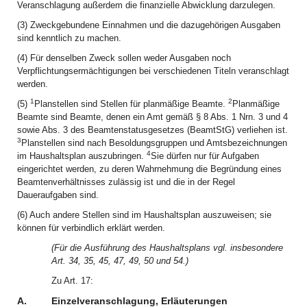
Veranschlagung außerdem die finanzielle Abwicklung darzulegen.
(3) Zweckgebundene Einnahmen und die dazugehörigen Ausgaben
sind kenntlich zu machen.
(4) Für denselben Zweck sollen weder Ausgaben noch
Verpflichtungsermächtigungen bei verschiedenen Titeln veranschlagt
werden.
1
2
(5)
Planstellen sind Stellen für planmäßige Beamte.
Planmäßige
Beamte sind Beamte, denen ein Amt gemäß § 8 Abs. 1 Nrn. 3 und 4
sowie Abs. 3 des Beamtenstatusgesetzes (BeamtStG) verliehen ist.
3
Planstellen sind nach Besoldungsgruppen und Amtsbezeichnungen
4
im Haushaltsplan auszubringen.
Sie dürfen nur für Aufgaben
eingerichtet werden, zu deren Wahrnehmung die Begründung eines
Beamtenverhältnisses zulässig ist und die in der Regel
Daueraufgaben sind.
(6) Auch andere Stellen sind im Haushaltsplan auszuweisen; sie
können für verbindlich erklärt werden.
(Für die Ausführung des Haushaltsplans vgl. insbesondere
Art. 34, 35, 45, 47, 49, 50 und 54.)
Zu Art. 17:
A.
Einzelveranschlagung, Erläuterungen