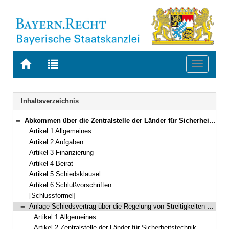
Zur
Zur
Toggle
Startseite
Trefferliste
navigati
von
der
BAYERN.RECHT
letzten
Navigation
Inhaltsverzeichnis
Suche
Abkommen über die Zentralstelle der Länder für Sicherheitstechnik Vom 16./17. Dezember 1993 (Art. 1–6)
Bereich reduzieren
Artikel 1 Allgemeines
Artikel 2 Aufgaben
Artikel 3 Finanzierung
Artikel 4 Beirat
Artikel 5 Schiedsklausel
Artikel 6 Schlußvorschriften
[Schlussformel]
Anlage Schiedsvertrag über die Regelung von Streitigkeiten aus dem Abkommen über die Zentralstelle der Länder für Sicherheitstechnik und über die Akkreditierungsstelle der Länder für Meß- und Prüfstellen zum Vollzug des Gefahrstoffrechts
Bereich reduzieren
Artikel 1 Allgemeines
Artikel 2 Zentralstelle der Länder für Sicherheitstechnik