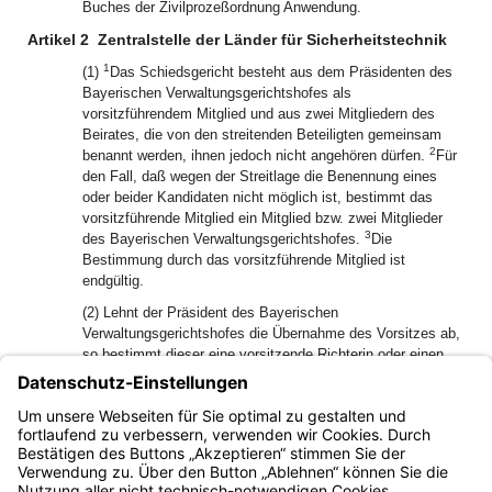
Buches der Zivilprozeßordnung Anwendung.
Artikel 2
Zentralstelle der Länder für Sicherheitstechnik
1
(1)
Das Schiedsgericht besteht aus dem Präsidenten des
Bayerischen Verwaltungsgerichtshofes als
vorsitzführendem Mitglied und aus zwei Mitgliedern des
Beirates, die von den streitenden Beteiligten gemeinsam
2
benannt werden, ihnen jedoch nicht angehören dürfen.
Für
den Fall, daß wegen der Streitlage die Benennung eines
oder beider Kandidaten nicht möglich ist, bestimmt das
vorsitzführende Mitglied ein Mitglied bzw. zwei Mitglieder
3
des Bayerischen Verwaltungsgerichtshofes.
Die
Bestimmung durch das vorsitzführende Mitglied ist
endgültig.
(2) Lehnt der Präsident des Bayerischen
Verwaltungsgerichtshofes die Übernahme des Vorsitzes ab,
so bestimmt dieser eine vorsitzende Richterin oder einen
vorsitzenden Richter des Bayerischen
Verwaltungsgerichtshofes als vorsitzführendes Mitglied.
Artikel 3
(aufgehoben)