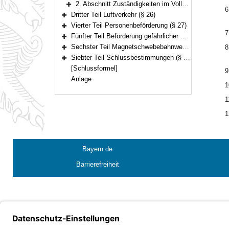
2. Abschnitt Zuständigkeiten im Vollzug des Eisenbahnkreuzungsgesetzes (§ 25)
6
Bereich erweitern
Dritter Teil Luftverkehr (§ 26)
Bereich erweitern
Vierter Teil Personenbeförderung (§ 27)
Bereich erweitern
7
Fünfter Teil Beförderung gefährlicher Güter (§§ 28–29)
Bereich erweitern
Sechster Teil Magnetschwebebahnwesen (§ 30)
8
Bereich erweitern
Siebter Teil Schlussbestimmungen (§ 31)
Bereich erweitern
[Schlussformel]
9
Anlage
1
1
1
Bayern.de
Barrierefreiheit