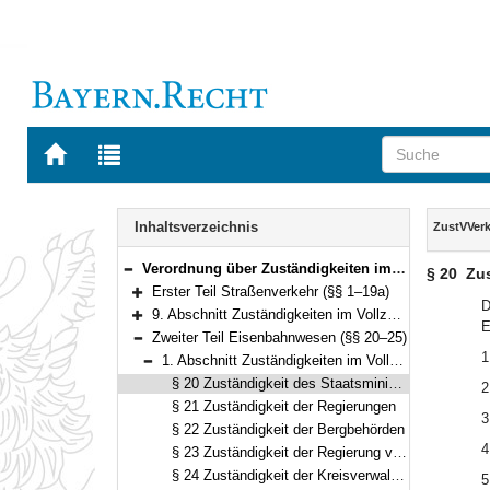
Zur
Zur
Startseite
Trefferliste
von
der
Navigation
BAYERN.RECHT
letzten
Inhalt
Inhaltsverzeichnis
ZustVVer
Suche
Verordnung über Zuständigkeiten im Verkehrswesen (ZustVVerk) Vom 22. Dezember 1998 (GVBl. S. 1025) BayRS 9210-2-I/B (§§ 1–31)
§ 20
Zus
Bereich reduzieren
Erster Teil Straßenverkehr (§§ 1–19a)
Bereich erweitern
D
9. Abschnitt Zuständigkeiten im Vollzug der Straßenverkehr-Fernlenk-Verordnung (StVFernLV) (§ 19b)
E
Bereich erweitern
Zweiter Teil Eisenbahnwesen (§§ 20–25)
Bereich reduzieren
1
1. Abschnitt Zuständigkeiten im Vollzug des Eisenbahnrechts (§§ 20–24)
Bereich reduzieren
§ 20 Zuständigkeit des Staatsministeriums
2
§ 21 Zuständigkeit der Regierungen
3
§ 22 Zuständigkeit der Bergbehörden
4
§ 23 Zuständigkeit der Regierung von Oberbayern und der Regierung von Mittelfranken
§ 24 Zuständigkeit der Kreisverwaltungsbehörden
5