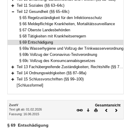
Bereich erweitern
Teil 11 Soziales (§§ 63–64c)
Bereich erweitern
Teil 12 Gesundheit (§§ 65–69c)
Bereich reduzieren
§ 65 Regelzuständigkeit für den Infektionsschutz
§ 66 Meldepflichtige Krankheiten, Mortalitätssurveillance
§ 67 Oberste Landesbehörden
§ 68 Tätigkeiten mit Krankheitserregern
§ 69 Entschädigung
§ 69a Wasserhygiene und Vollzug der Trinkwasserverordnung
§ 69b Vollzug der Coronavirus-Testverordnung
§ 69c Vollzug des Konsumcannabisgesetzes
Teil 13 Fachübergreifende Zuständigkeiten; Rechtshilfe (§§ 70–86)
Bereich erweitern
Teil 14 Ordnungswidrigkeiten (§§ 87–98a)
Bereich erweitern
Teil 15 Schlussvorschriften (§§ 99–100)
Bereich erweitern
[Schlussformel]
Inhalt
ZustV
Gesamtansicht
Text gilt ab: 01.02.2026
Download
Drucken
Vorheriges
Nächste
Fassung: 16.06.2015
Dokument
Dokume
§ 69
Entschädigung