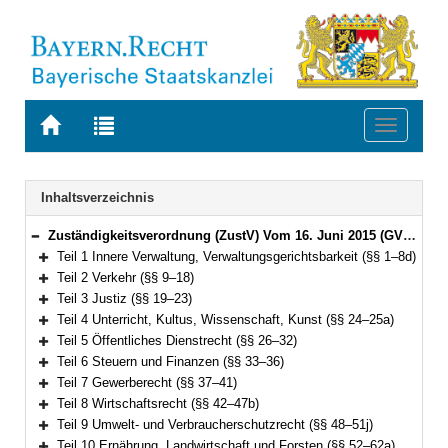
Zur
Zur
Toggle
Startseite
Trefferliste
navigati
von
der
BAYERN.RECHT
letzten
Navigation
Inhaltsverzeichnis
Suche
Zuständigkeitsverordnung (ZustV) Vom 16. Juni 2015 (GVBl. S. 184) BayRS 2015-1-1-V (§§ 1–100)
Bereich reduzieren
Teil 1 Innere Verwaltung, Verwaltungsgerichtsbarkeit (§§ 1–8d)
Bereich erweitern
Teil 2 Verkehr (§§ 9–18)
Bereich erweitern
Teil 3 Justiz (§§ 19–23)
Bereich erweitern
Teil 4 Unterricht, Kultus, Wissenschaft, Kunst (§§ 24–25a)
Bereich erweitern
Teil 5 Öffentliches Dienstrecht (§§ 26–32)
Bereich erweitern
Teil 6 Steuern und Finanzen (§§ 33–36)
Bereich erweitern
Teil 7 Gewerberecht (§§ 37–41)
Bereich erweitern
Teil 8 Wirtschaftsrecht (§§ 42–47b)
Bereich erweitern
Teil 9 Umwelt- und Verbraucherschutzrecht (§§ 48–51j)
Bereich erweitern
Teil 10 Ernährung, Landwirtschaft und Forsten (§§ 52–62a)