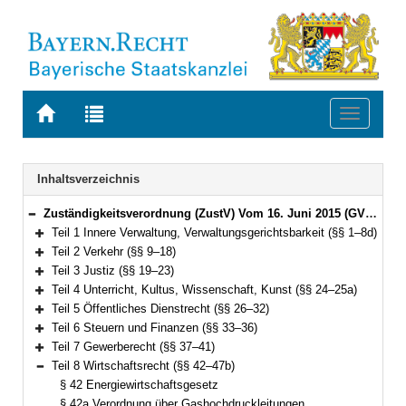
Zur
Zur
Toggle
Startseite
Trefferliste
navigati
von
der
BAYERN.RECHT
letzten
Navigation
Inhaltsverzeichnis
Suche
Zuständigkeitsverordnung (ZustV) Vom 16. Juni 2015 (GVBl. S. 184) BayRS 2015-1-1-V (§§ 1–100)
Bereich reduzieren
Teil 1 Innere Verwaltung, Verwaltungsgerichtsbarkeit (§§ 1–8d)
Bereich erweitern
Teil 2 Verkehr (§§ 9–18)
Bereich erweitern
Teil 3 Justiz (§§ 19–23)
Bereich erweitern
Teil 4 Unterricht, Kultus, Wissenschaft, Kunst (§§ 24–25a)
Bereich erweitern
Teil 5 Öffentliches Dienstrecht (§§ 26–32)
Bereich erweitern
Teil 6 Steuern und Finanzen (§§ 33–36)
Bereich erweitern
Teil 7 Gewerberecht (§§ 37–41)
Bereich erweitern
Teil 8 Wirtschaftsrecht (§§ 42–47b)
Bereich reduzieren
§ 42 Energiewirtschaftsgesetz
§ 42a Verordnung über Gashochdruckleitungen