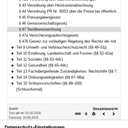
§ 43 Verordnung über Heizkostenabrechnung
§ 44 Verordnung PR Nr. 30/53 über die Preise bei öffentlichen Aufträgen
§ 45 Preisangabengesetz
§ 46 Genossenschaftsgesetz
§ 47 Textilkennzeichnung
§ 47a Versicherungsaufsichtsgesetz
§ 47b Gesetz zur vorläufigen Regelung des Rechts der Industrie- und Handelskammern
Teil 9 Umwelt- und Verbraucherschutzrecht (§§ 48–51j)
Bereich erweitern
Teil 10 Ernährung, Landwirtschaft und Forsten (§§ 52–62a)
Bereich erweitern
Teil 11 Soziales (§§ 63–64c)
Bereich erweitern
Teil 12 Gesundheit (§§ 65–69c)
Bereich erweitern
Teil 13 Fachübergreifende Zuständigkeiten; Rechtshilfe (§§ 70–86)
Bereich erweitern
Teil 14 Ordnungswidrigkeiten (§§ 87–98a)
Bereich erweitern
Teil 15 Schlussvorschriften (§§ 99–100)
Bereich erweitern
[Schlussformel]
Inhalt
ZustV
Gesamtansicht
Text gilt ab: 01.02.2026
Download
Drucken
Vorheriges
Nächste
Fassung: 16.06.2015
Dokument
Dokume