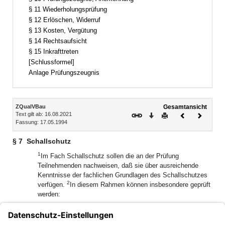
§ 11 Wiederholungsprüfung
§ 12 Erlöschen, Widerruf
§ 13 Kosten, Vergütung
§ 14 Rechtsaufsicht
§ 15 Inkrafttreten
[Schlussformel]
Anlage Prüfungszeugnis
Inhalt
ZQualVBau
Gesamtansicht
Text gilt ab: 16.08.2021
Download
Drucken
Vorheriges
Nächste
Fassung: 17.05.1994
Dokument
Dokume
§ 7
Schallschutz
1
Im Fach Schallschutz sollen die an der Prüfung
Teilnehmenden nachweisen, daß sie über ausreichende
Kenntnisse der fachlichen Grundlagen des Schallschutzes
2
verfügen.
In diesem Rahmen können insbesondere geprüft
werden:
1.
DIN 4109 – Schallschutz im Hochbau,
2.
Anforderungen an Luft- und Trittschalldämmung,