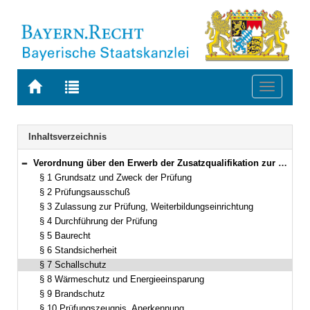
Zur
Zur
Toggle
Startseite
Trefferliste
navigati
von
der
BAYERN.RECHT
letzten
Navigation
Inhaltsverzeichnis
Suche
Verordnung über den Erwerb der Zusatzqualifikation zur Erstellung der bautechnischen Nachweise im Sinn des Art. 62 der Bayerischen Bauordnung (ZusatzqualifikationsverordnungBau – ZQualVBau) Vom 17. Mai 1994 (GVBl. S. 401) BayRS 2132-1-22-B (§§ 1–15)
Bereich reduzieren
§ 1 Grundsatz und Zweck der Prüfung
§ 2 Prüfungsausschuß
§ 3 Zulassung zur Prüfung, Weiterbildungseinrichtung
§ 4 Durchführung der Prüfung
§ 5 Baurecht
§ 6 Standsicherheit
§ 7 Schallschutz
§ 8 Wärmeschutz und Energieeinsparung
§ 9 Brandschutz
§ 10 Prüfungszeugnis, Anerkennung