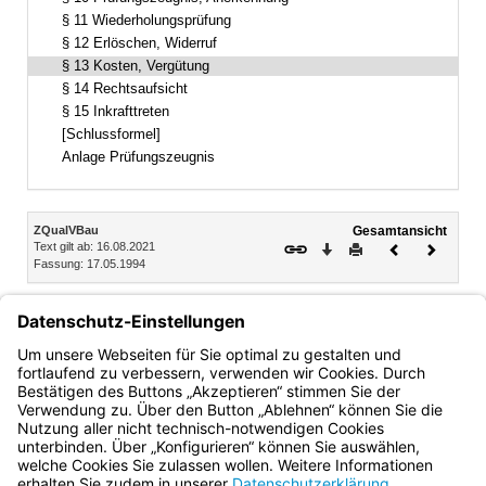
§ 11 Wiederholungsprüfung
§ 12 Erlöschen, Widerruf
§ 13 Kosten, Vergütung
§ 14 Rechtsaufsicht
§ 15 Inkrafttreten
[Schlussformel]
Anlage Prüfungszeugnis
Inhalt
ZQualVBau
Gesamtansicht
Text gilt ab: 16.08.2021
Download
Drucken
Vorheriges
Nächste
Fassung: 17.05.1994
Dokument
Dokume
§ 13
Kosten, Vergütung
1
Für die Durchführung der Prüfung wird eine Gebühr nach
Maßgabe der Gebührenordnung der Handwerkskammer für
2
Mittelfranken erhoben.
§ 55 APO gilt entsprechend.
Bayern.de
BayernPortal