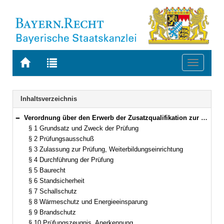
Zur
Zur
Toggle
Startseite
Trefferliste
navigati
von
der
BAYERN.RECHT
letzten
Navigation
Inhaltsverzeichnis
Suche
Verordnung über den Erwerb der Zusatzqualifikation zur Erstellung der bautechnischen Nachweise im Sinn des Art. 62 der Bayerischen Bauordnung (ZusatzqualifikationsverordnungBau – ZQualVBau) Vom 17. Mai 1994 (GVBl. S. 401) BayRS 2132-1-22-B (§§ 1–15)
Bereich reduzieren
§ 1 Grundsatz und Zweck der Prüfung
§ 2 Prüfungsausschuß
§ 3 Zulassung zur Prüfung, Weiterbildungseinrichtung
§ 4 Durchführung der Prüfung
§ 5 Baurecht
§ 6 Standsicherheit
§ 7 Schallschutz
§ 8 Wärmeschutz und Energieeinsparung
§ 9 Brandschutz
§ 10 Prüfungszeugnis, Anerkennung